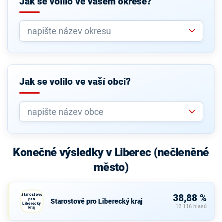
Jak se volilo ve vašem okrese?
Jak se volilo ve vaší obci?
Konečné výsledky v Liberec (nečleněné
město)
Starostové
38,88 %
pro
Starostové pro Liberecký kraj
Liberecký
12 116 hlasů
kraj