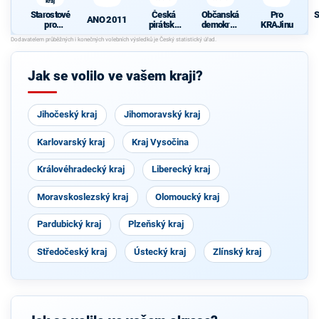
kraj
Starostové
Česká
Občanská
Pro
S
ANO 2011
pro
pirátská
demokrati
KRAJinu
Liberecký
strana
cká strana
d
kraj
Jak se volilo ve vašem kraji?
Jihočeský kraj
Jihomoravský kraj
Karlovarský kraj
Kraj Vysočina
Královéhradecký kraj
Liberecký kraj
Moravskoslezský kraj
Olomoucký kraj
Pardubický kraj
Plzeňský kraj
Středočeský kraj
Ústecký kraj
Zlínský kraj