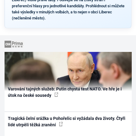
preferenční hlasy pro jednotlivé kandidáty. Prohlédnout si můžete
také výsledky v minulých volbách, a to nejen v obci Liberec
(nečleněné město).
Varování tajných služeb: Putin chystá test NATO. Ve hře je i
útok na české sousedy
Tragická čelní srážka u Pohořelic si vyžádala dva životy. Čtyři
lidé utrpěli těžká zranění