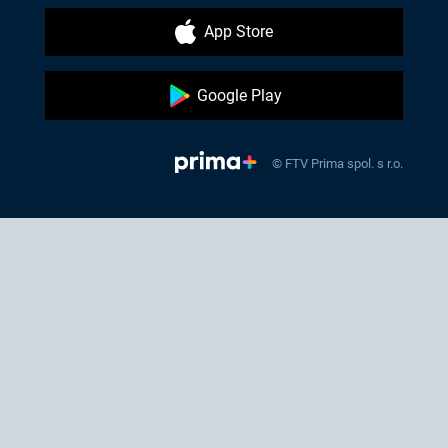
App Store
Google Play
© FTV Prima spol. s r.o.