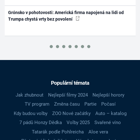
Grónsko v pohotovosti: Americká firma napojená na lidi od
Trumpa chystá vrty bez povolení
Populární témata
Jak zhubnout
Nejlepší filmy 2024
Nejlepší horory
TV program
Změna času
Partie
Počasí
Kdy budou volby
ZOO Nové začátky
Auto – katalog
7 pádů Honzy Dědka
Volby 2025
Svařené víno
Tatarák podle Pohlreicha
Aloe vera