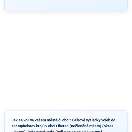
Jak se volí ve vašem městě či obci? Celkové výsledky voleb do
zastupitelstev krajů v obci Liberec (nečleněné město) (okres
Liberec) vidíte právě tady. Podívejte se na zisky stran i