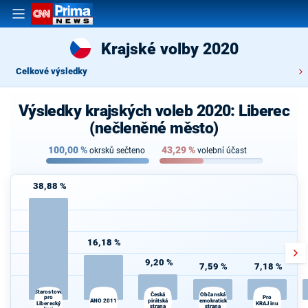
Krajské volby 2020
Celkové výsledky
Výsledky krajských voleb 2020: Liberec
(nečleněné město)
100,00
%
43,29
%
okrsků sečteno
volební účast
38,88 %
16,18 %
9,20 %
7,59 %
7,18 %
Starostové
Občanská
Česká
pro
Pro
ANO 2011
pirátská
demokratická
Liberecký
KRAJinu
strana
strana