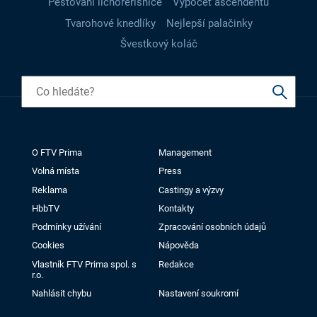
Pěstování lichořeřišnice
Výpočet ascendentu
Tvarohové knedlíky
Nejlepší palačinky
Švestkový koláč
O FTV Prima
Management
Volná místa
Press
Reklama
Castingy a výzvy
HbbTV
Kontakty
Podmínky užívání
Zpracování osobních údajů
Cookies
Nápověda
Vlastník FTV Prima spol. s
Redakce
r.o.
Nahlásit chybu
Nastavení soukromí