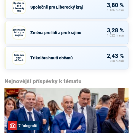
Společně
3,80 %
pro
Společně pro Liberecký kraj
Liberecký
1 186 hlasů
kraj
3,28 %
Změna pro
Změna pro lidi a pro krajinu
lidi a pro
krajinu
1 022 hlasů
2,43 %
Trikolóra
Trikolóra hnutí občanů
hnutí
občanů
760 hlasů
Nejnovější příspěvky k tématu
7 fotografií