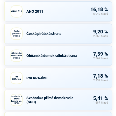
16,18 %
ANO 2011
ANO 2011
5 042 hlasů
9,20 %
Česká
Česká pirátská strana
pirátská
strana
2 868 hlasů
7,59 %
Občanská
Občanská demokratická strana
demokratická
strana
2 367 hlasů
7,18 %
Pro
Pro KRAJinu
KRAJinu
2 239 hlasů
Svoboda a
5,41 %
Svoboda a přímá demokracie
přímá
demokracie
(SPD)
1 687 hlasů
(SPD)