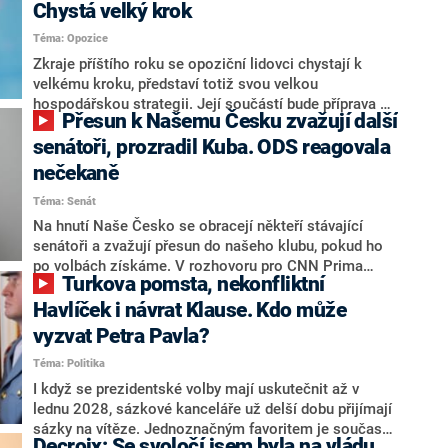
Chystá velký krok
Téma: Opozice
Zkraje příštího roku se opoziční lidovci chystají k
velkému kroku, představí totiž svou velkou
hospodářskou strategii. Její součástí bude příprava na
Přesun k Našemu Česku zvažují další
stárnutí populace, řekl ve středu na setkání s novináři
nový předseda lidovců Jan Grolich. Ten zároveň v
senátoři, prozradil Kuba. ODS reagovala
senátních volbách kandiduje ve Vyškově. Popsal i
nečekaně
aktivitu opozice, o níž vládní strany nebo političtí
Téma: Senát
komentátoři mluví jako o slabé a v defenzivě. „Je to
úmorná práce upozorňovat na chyby vlády. Ministři s
Na hnutí Naše Česko se obracejí někteří stávající
námi navíc nechodí do debat. Chceme ale ukazovat
senátoři a zvažují přesun do našeho klubu, pokud ho
svoje témata,“ odpověděl Grolich na dotaz CNN Prima
po volbách získáme. V rozhovoru pro CNN Prima
Turkova pomsta, nekonfliktní
NEWS.
NEWS to řekl zakladatel hnutí a jihočeský hejtman
Martin Kuba. Konkrétní nebyl, ale získat by takto mohl
Havlíček i návrat Klause. Kdo může
například senátora Zdeňka Hrabu, který je dnes
vyzvat Petra Pavla?
součástí klubu ODS a TOP 09. Hraba to na dotaz
Téma: Politika
redakce nevyloučil. Předseda klubu senátorů ODS
Zdeněk Nytra redakci řekl, že počítá s odchodem
I když se prezidentské volby mají uskutečnit až v
některých senátorů z klubu a že Naše Česko není
lednu 2028, sázkové kanceláře už delší dobu přijímají
nepřítel, ale soupeř.
sázky na vítěze. Jednoznačným favoritem je současná
Decroix: Se svoločí jsem byla na vládu