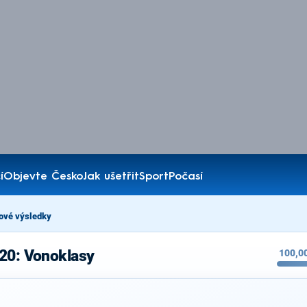
í
Objevte Česko
Jak ušetřit
Sport
Počasí
ové výsledky
20: Vonoklasy
100,0