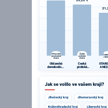
25,25 %
21,
Občanská
Česká
STAR
demokratická
pirátská
A NEZ
strana
strana
Občanská
Česká
STAR
demokratická
pirátská
A NEZ
strana
strana
Jak se volilo ve vašem kraji?
Jihočeský kraj
Jihomoravský kraj
Královéhradecký kraj
Liberecký kraj