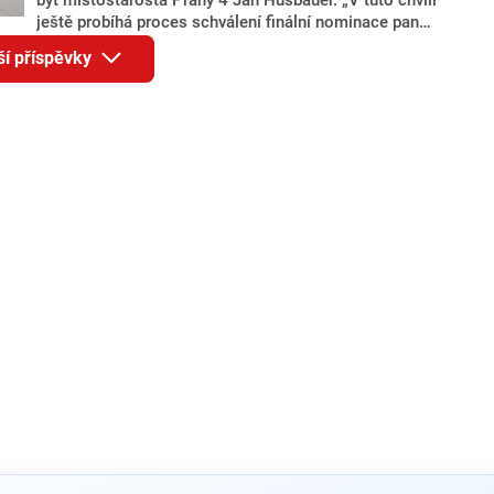
ještě probíhá proces schválení finální nominace pana
Jana Hušbauera Výborem hnutí ANO,“ uvedl pro
ší příspěvky
redakci místopředseda pražského ANO Martin
Benkovič. O Hušbauerovi se spekulovalo jako o
náhradníkovi v čele pražské kandidátky poté, co
rezignoval po sérii nejasností v majetkových
přiznáních a pořizování bytů Ondřej Prokop. Zároveň
ale stále není jasné, kdo bude za ANO kandidovat ve
dvou ze tří pražských obvodů do horní komory
parlamentu. ANO má v Praze dlouhodobě horší
výsledky než ve zbytku republiky.