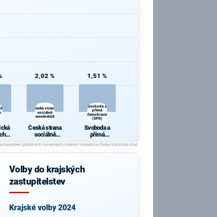
%
2,02 %
1,51 %
Svoboda a
cká
Česká strana
přímá
h a
sociálně
demokracie
demokratická
(SPD)
ická
Česká strana
Svoboda a
ch a
sociálně
přímá
y
demokratická
demokracie
(SPD)
Volby do krajských
zastupitelstev
Krajské volby 2024