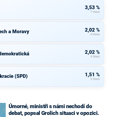
3,53 %
7 hlasů
2,02 %
ech a Moravy
4 hlasů
2,02 %
 demokratická
4 hlasů
1,51 %
kracie (SPD)
3 hlasů
Úmorné, ministři s námi nechodí do
debat, popsal Grolich situaci v opozici.