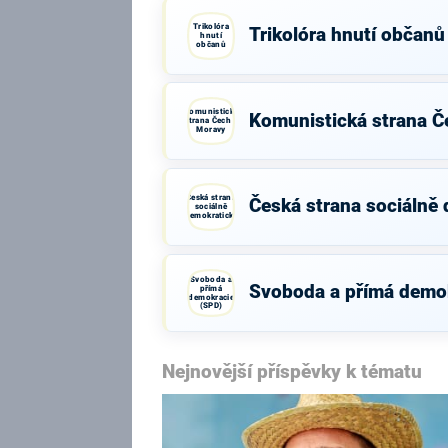
Trikolóra
Trikolóra hnutí občanů
hnutí
občanů
Komunistická
Komunistická strana Č
strana Čech a
Moravy
Česká strana
Česká strana sociálně
sociálně
demokratická
Svoboda a
Svoboda a přímá demo
přímá
demokracie
(SPD)
Nejnovější příspěvky k tématu