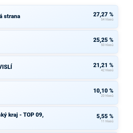
27,27 %
á strana
54 hlasů
25,25 %
50 hlasů
21,21 %
ISLÍ
42 hlasů
10,10 %
20 hlasů
ký kraj - TOP 09,
5,55 %
11 hlasů