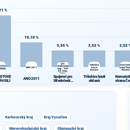
21 %
10,10 %
5,55 %
3,53 %
2,02 
Spojenci
pro
Trikolóra
Komunisti
OSTOVÉ
Středočeský
ANO 2011
hnutí
strana Čec
ÁVISLÍ
kraj - TOP
občanů
Moravy
09, Hlas,
Zelení
OSTOVÉ
Spojenci pro
Trikolóra hnutí
Komunist
ANO 2011
ÁVISLÍ
Středočeský
občanů
strana Če
kraj - TOP 09,
Morav
Hlas, Zelení
Karlovarský kraj
Kraj Vysočina
Moravskoslezský kraj
Olomoucký kraj