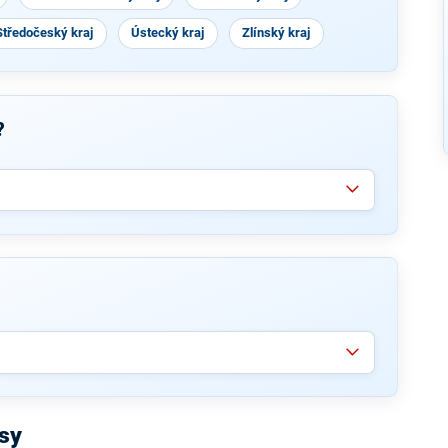
Středočeský kraj
Ústecký kraj
Zlínský kraj
?
sy