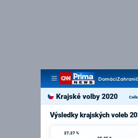
Domácí
Zahranič
Pořady
Krajské volby 2020
Celk
Výsledky krajských voleb 20
27,27 %