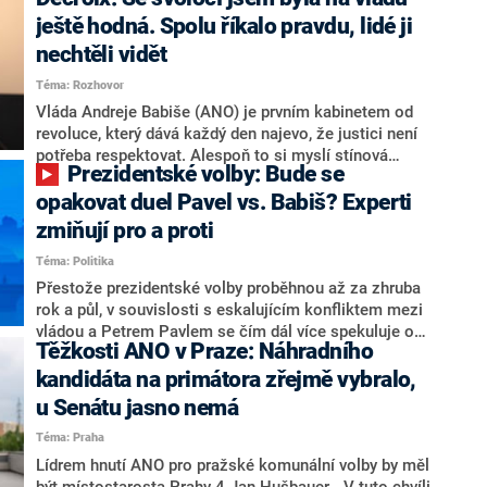
hlava státu Petr Pavel. Daleko za ním pak bookmakeři
zmiňují dva výrazné politiky ANO, tedy premiéra
ještě hodná. Spolu říkalo pravdu, lidé ji
Andreje Babiše a ministra průmyslu Karla Havlíčka.
nechtěli vidět
Oblíbeným tipem samotných sázkařů je poslanec za
Téma: Rozhovor
Motoristy Filip Turek. Politolog Jan Kubáček nicméně
o případné kandidatuře kohokoliv ze zmíněné trojice
Vláda Andreje Babiše (ANO) je prvním kabinetem od
značně pochybuje. Podle něj současná koalice dosud
revoluce, který dává každý den najevo, že justici není
nemá osobu, která by Pavlovi mohla konkurovat.
potřeba respektovat. Alespoň to si myslí stínová
Prezidentské volby: Bude se
ministryně spravedlnosti ODS Eva Decroix. V
rozhovoru pro CNN Prima NEWS si nebrala servítky
opakovat duel Pavel vs. Babiš? Experti
ohledně politického výkonu svého nástupce Jeronýma
zmiňují pro a proti
Tejce (za ANO) či vládní zmocněnkyně pro lidská
Téma: Politika
práva Taťány Malé (ANO). Označením „svoloč“ na
adresu vlády prý byla ještě hodná. Decroix se také
Přestože prezidentské volby proběhnou až za zhruba
vrátila k volební porážce koalice Spolu či promluvila o
rok a půl, v souvislosti s eskalujícím konfliktem mezi
hnutí Naše Česko Martina Kuby.
vládou a Petrem Pavlem se čím dál více spekuluje o
Těžkosti ANO v Praze: Náhradního
tom, koho by do bitvy o Hrad mohla vyslat současná
koalice. Někteří političtí komentátoři znovu vytahují
kandidáta na primátora zřejmě vybralo,
jméno premiéra Andreje Babiše (ANO). Jak moc je
u Senátu jasno nemá
pravděpodobné, že se v prezidentských volbách 2028
Téma: Praha
bude znovu opakovat souboj z roku 2023?
Lídrem hnutí ANO pro pražské komunální volby by měl
být místostarosta Prahy 4 Jan Hušbauer. „V tuto chvíli