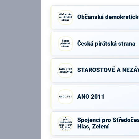
Občanská
Občanská demokratick
demokratická
strana
Česká
Česká pirátská strana
pirátská
strana
STAROSTOVÉ A NEZÁV
STAROSTOVÉ
A NEZÁVISLÍ
ANO 2011
ANO 2011
Spojenci
Spojenci pro Středočes
pro
Středočeský
kraj - TOP
Hlas, Zelení
09, Hlas,
Zelení