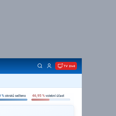
TV živě
0
%
46,95
%
okrsků sečteno
volební účast