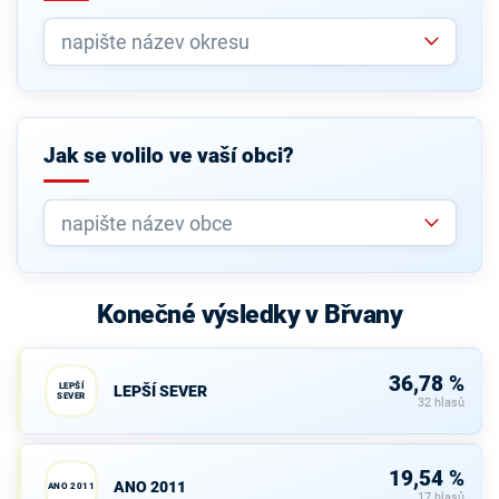
Jak se volilo ve vaší obci?
Konečné výsledky v Břvany
36,78 %
LEPŠÍ
LEPŠÍ SEVER
SEVER
32 hlasů
19,54 %
ANO 2011
ANO 2011
17 hlasů