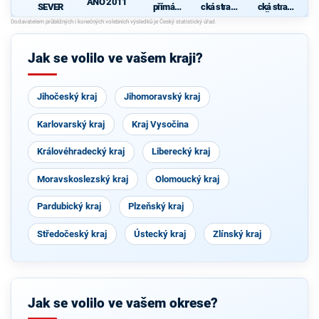
ANO 2011
SEVER
přímá
cká strana
cká strana
demokraci
zelených -
Čech a
e (SPD)
ZA
Moravy
PRÁVA
ZVÍŘAT
Jak se volilo ve vašem kraji?
Jihočeský kraj
Jihomoravský kraj
Karlovarský kraj
Kraj Vysočina
Královéhradecký kraj
Liberecký kraj
Moravskoslezský kraj
Olomoucký kraj
Pardubický kraj
Plzeňský kraj
Středočeský kraj
Ústecký kraj
Zlínský kraj
Jak se volilo ve vašem okrese?