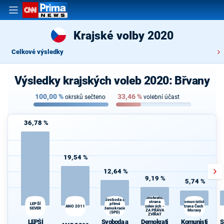
Krajské volby 2020
Celkové výsledky
Výsledky krajských voleb 2020: Břvany
100,00
%
33,46
%
okrsků sečteno
volební účast
36,78 %
19,54 %
12,64 %
9,19 %
5,74 %
Demokratická
Svoboda a
strana
Komunistická
LEPŠÍ
přímá
ANO 2011
zelených -
strana Čech a
S
SEVER
demokracie
ZA PRÁVA
Moravy
(SPD)
ZVÍŘAT
LEPŠÍ
Svoboda a
Demokrati
Komunisti
S