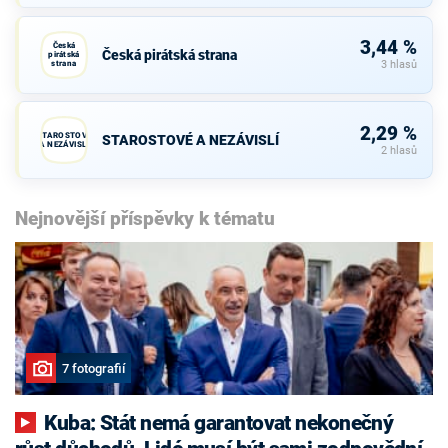
3,44 %
Česká
Česká pirátská strana
pirátská
strana
3 hlasů
2,29 %
STAROSTOVÉ
STAROSTOVÉ A NEZÁVISLÍ
A NEZÁVISLÍ
2 hlasů
Nejnovější příspěvky k tématu
7 fotografií
Kuba: Stát nemá garantovat nekonečný