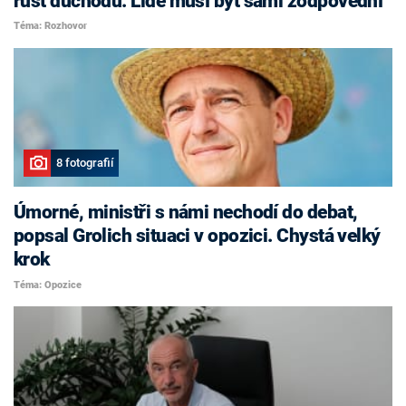
růst důchodů. Lidé musí být sami zodpovědní
Téma: Rozhovor
8 fotografií
Úmorné, ministři s námi nechodí do debat,
popsal Grolich situaci v opozici. Chystá velký
krok
Téma: Opozice