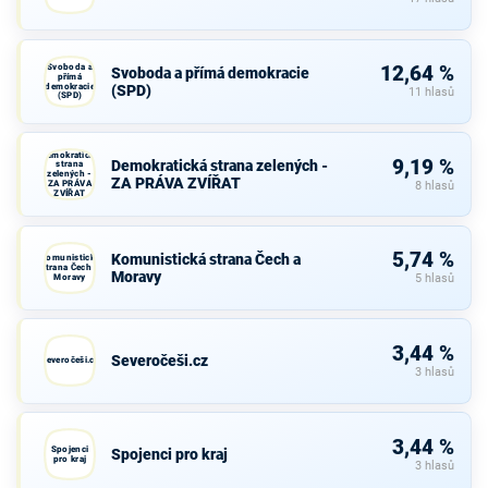
Svoboda a
12,64 %
Svoboda a přímá demokracie
přímá
demokracie
(SPD)
11 hlasů
(SPD)
Demokratická
9,19 %
Demokratická strana zelených -
strana
zelených -
ZA PRÁVA ZVÍŘAT
ZA PRÁVA
8 hlasů
ZVÍŘAT
5,74 %
Komunistická strana Čech a
Komunistická
strana Čech a
Moravy
Moravy
5 hlasů
3,44 %
Severočeši.cz
Severočeši.cz
3 hlasů
3,44 %
Spojenci
Spojenci pro kraj
pro kraj
3 hlasů