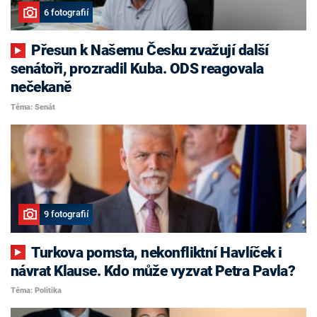
6 fotografií
Přesun k Našemu Česku zvažují další
senátoři, prozradil Kuba. ODS reagovala
nečekaně
Téma: Senát
9 fotografií
Turkova pomsta, nekonfliktní Havlíček i
návrat Klause. Kdo může vyzvat Petra Pavla?
Téma: Politika