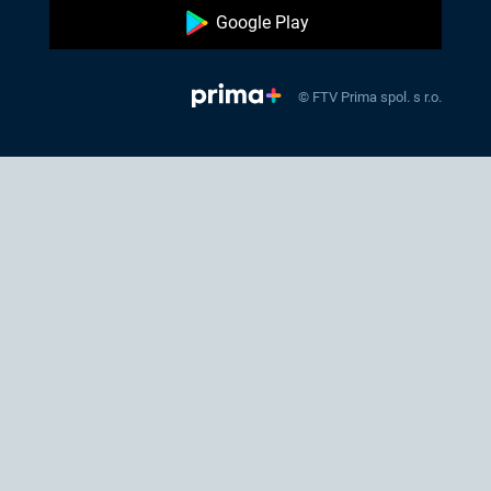
Google Play
© FTV Prima spol. s r.o.