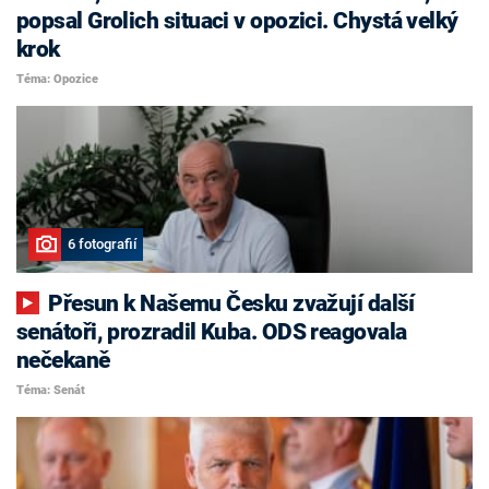
popsal Grolich situaci v opozici. Chystá velký
krok
Téma: Opozice
6 fotografií
Přesun k Našemu Česku zvažují další
senátoři, prozradil Kuba. ODS reagovala
nečekaně
Téma: Senát