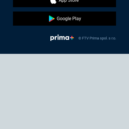
App Store
Google Play
© FTV Prima spol. s r.o.