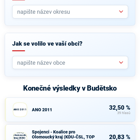
Jak se volilo ve vaší obci?
Konečné výsledky v Budětsko
32,50 %
ANO 2011
ANO 2011
39 hlasů
Spojenci -
Spojenci - Koalice pro
Koalice pro
Olomoucký
20,83 %
Olomoucký kraj (KDU-ČSL, TOP
kraj (KDU-