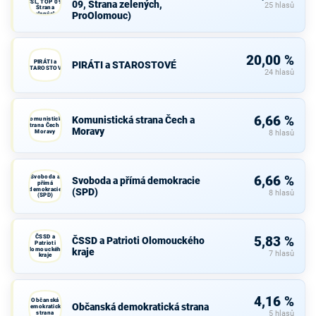
ČSL, TOP 09,
09, Strana zelených,
25 hlasů
Strana
ProOlomouc)
zelených,
ProOlomouc)
20,00 %
PIRÁTI a
PIRÁTI a STAROSTOVÉ
STAROSTOVÉ
24 hlasů
6,66 %
Komunistická strana Čech a
Komunistická
strana Čech a
Moravy
Moravy
8 hlasů
Svoboda a
6,66 %
Svoboda a přímá demokracie
přímá
demokracie
(SPD)
8 hlasů
(SPD)
ČSSD a
5,83 %
ČSSD a Patrioti Olomouckého
Patrioti
Olomouckého
kraje
7 hlasů
kraje
4,16 %
Občanská
Občanská demokratická strana
demokratická
strana
5 hlasů