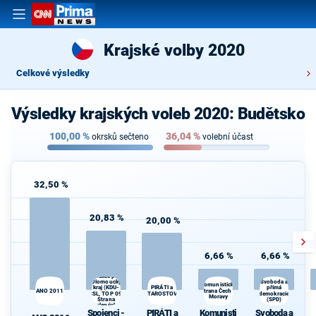
Krajské volby 2020
Celkové výsledky
Výsledky krajských voleb 2020: Budětsko
100,00
%
36,04
%
okrsků sečteno
volební účast
32,50 %
20,83 %
20,00 %
6,66 %
6,66 %
Spojenci -
Koalice pro
Olomoucký
Svoboda a
Komunistická
PIRÁTI a
přímá
kraj (KDU-
ANO 2011
strana Čech a
ČSL, TOP 09,
STAROSTOVÉ
demokracie
O
Moravy
Strana
(SPD)
zelených,
Spojenci -
PIRÁTI a
Komunisti
Svoboda a
ProOlomouc)