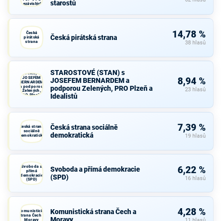
starostů
nezávislých
starostů
14,78 %
Česká
Česká pirátská strana
pirátská
strana
38 hlasů
STAROSTOVÉ
STAROSTOVÉ (STAN) s
(STAN) s
JOSEFEM
8,94 %
JOSEFEM BERNARDEM a
BERNARDEM
a podporou
podporou Zelených, PRO Plzeň a
23 hlasů
Zelených,
Idealistů
PRO Plzeň a
Idealistů
7,39 %
Česká strana sociálně
Česká strana
sociálně
demokratická
demokratická
19 hlasů
Svoboda a
6,22 %
Svoboda a přímá demokracie
přímá
demokracie
(SPD)
16 hlasů
(SPD)
4,28 %
Komunistická strana Čech a
Komunistická
strana Čech a
Moravy
Moravy
11 hlasů