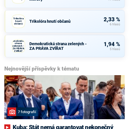
2,33 %
Trikolóra
Trikolóra hnutí občanů
hnutí
občanů
6 hlasů
Demokratická
1,94 %
Demokratická strana zelených -
strana
zelených -
ZA PRÁVA ZVÍŘAT
ZA PRÁVA
5 hlasů
ZVÍŘAT
Nejnovější příspěvky k tématu
7 fotografií
Kuba: Stát nemá garantovat nekonečný