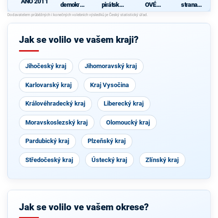
ANO 2011
demokrati
pirátská
OVÉ
strana
cká strana
strana
(STAN) s
sociálně
d
s podporou
JOSEFEM
demokrati
TOP 09 a
BERNARD
cká
nezávislýc
EM a
Jak se volilo ve vašem kraji?
h starostů
podporou
Zelených,
PRO Plzeň
a Idealistů
Jihočeský kraj
Jihomoravský kraj
Karlovarský kraj
Kraj Vysočina
Královéhradecký kraj
Liberecký kraj
Moravskoslezský kraj
Olomoucký kraj
Pardubický kraj
Plzeňský kraj
Středočeský kraj
Ústecký kraj
Zlínský kraj
Jak se volilo ve vašem okrese?