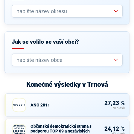
Jak se volilo ve vaší obci?
Konečné výsledky v Trnová
27,23 %
ANO 2011
ANO 2011
70 hlasů
Občanská
Občanská demokratická strana s
demokratická
24,12 %
strana s
podporou TOP 09 a nezávislých
podporou
TOP 09 a
62 hlasů