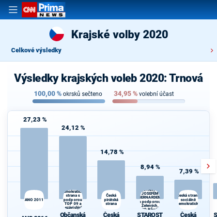
Krajské volby 2020
Celkové výsledky
Výsledky krajských voleb 2020: Trnová
100,00
%
34,95
%
okrsků sečteno
volební účast
27,23 %
24,12 %
14,78 %
8,94 %
7,39 %
STAROSTOVÉ
Občanská
(STAN) s
demokratická
JOSEFEM
strana s
Česká
Česká strana
BERNARDEM
ANO 2011
podporou
pirátská
sociálně
a podporou
TOP 09 a
strana
demokratická
Zelených,
nezávislých
PRO Plzeň a
starostů
Občanská
Česká
STAROST
Česká
S
Idealistů