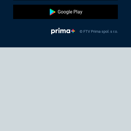
Google Play
© FTV Prima spol. s r.o.