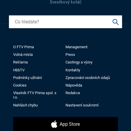
Švestkový koláč
O FTV Prima
Management
Volná místa
Press
Reklama
Castingy a výzvy
HbbTV
Kontakty
Podmínky užívání
Zpracování osobních údajů
Cookies
Nápověda
Vlastník FTV Prima spol. s
Redakce
r.o.
Nahlásit chybu
Nastavení soukromí
App Store