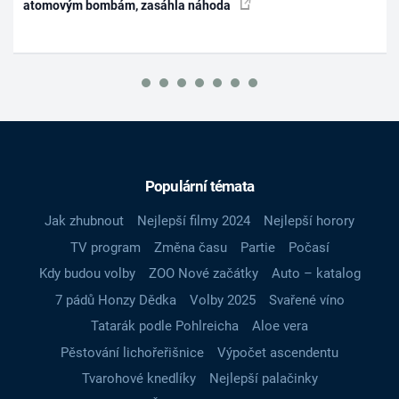
atomovým bombám, zasáhla náhoda
Populární témata
Jak zhubnout
Nejlepší filmy 2024
Nejlepší horory
TV program
Změna času
Partie
Počasí
Kdy budou volby
ZOO Nové začátky
Auto – katalog
7 pádů Honzy Dědka
Volby 2025
Svařené víno
Tatarák podle Pohlreicha
Aloe vera
Pěstování lichořeřišnice
Výpočet ascendentu
Tvarohové knedlíky
Nejlepší palačinky