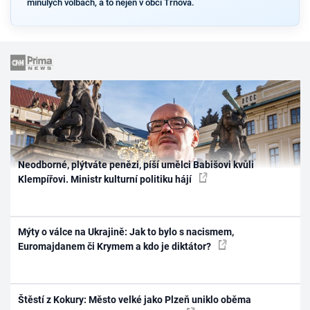
minulých volbách, a to nejen v obci Trnová.
Neodborné, plýtváte penězi, píší umělci Babišovi kvůli
Klempířovi. Ministr kulturní politiku hájí
Mýty o válce na Ukrajině: Jak to bylo s nacismem,
Euromajdanem či Krymem a kdo je diktátor?
Štěstí z Kokury: Město velké jako Plzeň uniklo oběma