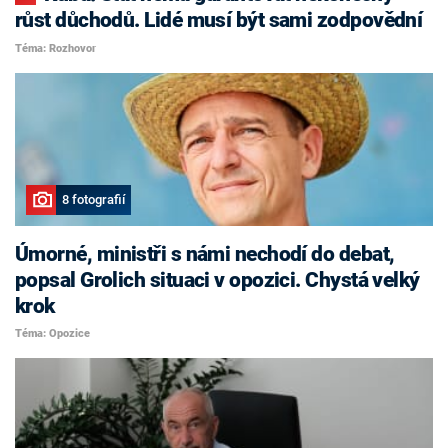
růst důchodů. Lidé musí být sami zodpovědní
Téma: Rozhovor
8 fotografií
Úmorné, ministři s námi nechodí do debat,
popsal Grolich situaci v opozici. Chystá velký
krok
Téma: Opozice