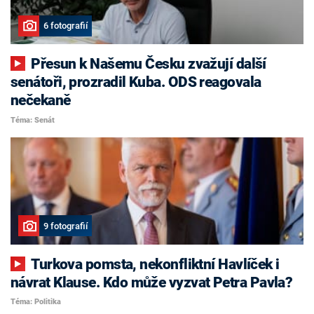
6 fotografií
Přesun k Našemu Česku zvažují další
senátoři, prozradil Kuba. ODS reagovala
nečekaně
Téma: Senát
9 fotografií
Turkova pomsta, nekonfliktní Havlíček i
návrat Klause. Kdo může vyzvat Petra Pavla?
Téma: Politika