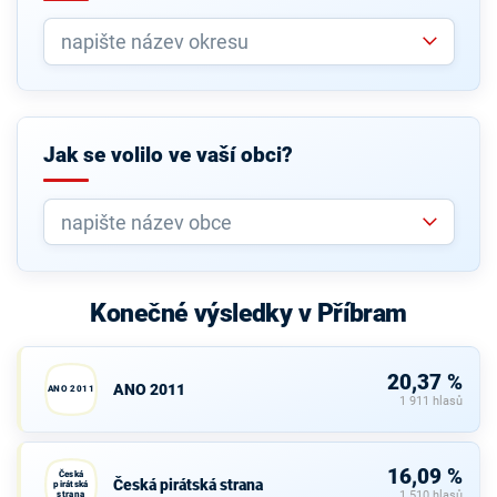
Jak se volilo ve vaší obci?
Konečné výsledky v Příbram
20,37 %
ANO 2011
ANO 2011
1 911 hlasů
16,09 %
Česká
Česká pirátská strana
pirátská
strana
1 510 hlasů