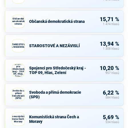
15,71 %
Občanská
Občanská demokratická strana
demokratická
strana
1 474 hlasů
13,94 %
STAROSTOVÉ
STAROSTOVÉ A NEZÁVISLÍ
A NEZÁVISLÍ
1 308 hlasů
Spojenci
pro
10,20 %
Spojenci pro Středočeský kraj -
Středočeský
kraj - TOP
TOP 09, Hlas, Zelení
957 hlasů
09, Hlas,
Zelení
Svoboda a
6,22 %
Svoboda a přímá demokracie
přímá
demokracie
(SPD)
584 hlasů
(SPD)
5,69 %
Komunistická strana Čech a
Komunistická
strana Čech a
Moravy
Moravy
534 hlasů