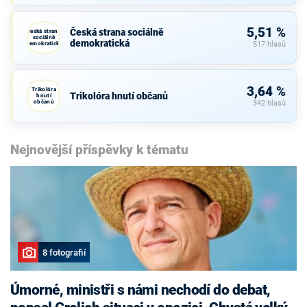
5,51 %
Česká strana sociálně
Česká strana
sociálně
demokratická
demokratická
517 hlasů
3,64 %
Trikolóra
Trikolóra hnutí občanů
hnutí
občanů
342 hlasů
Nejnovější příspěvky k tématu
8 fotografií
Úmorné, ministři s námi nechodí do debat,