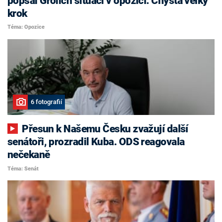
popsal Grolich situaci v opozici. Chystá velký
krok
Téma: Opozice
6 fotografií
Přesun k Našemu Česku zvažují další
senátoři, prozradil Kuba. ODS reagovala
nečekaně
Téma: Senát