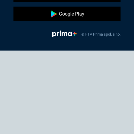
Google Play
© FTV Prima spol. s r.o.