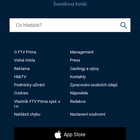
Švestkový koláč
O FTV Prima
Management
Volná místa
Press
Reklama
Castingy a výzvy
HbbTV
Kontakty
Podmínky užívání
Zpracování osobních údajů
Cookies
Nápověda
Vlastník FTV Prima spol. s
Redakce
r.o.
Nahlásit chybu
Nastavení soukromí
App Store