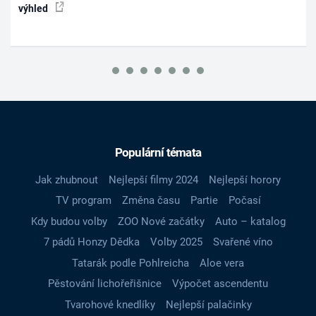
výhled
Populární témata
Jak zhubnout
Nejlepší filmy 2024
Nejlepší horory
TV program
Změna času
Partie
Počasí
Kdy budou volby
ZOO Nové začátky
Auto – katalog
7 pádů Honzy Dědka
Volby 2025
Svařené víno
Tatarák podle Pohlreicha
Aloe vera
Pěstování lichořeřišnice
Výpočet ascendentu
Tvarohové knedlíky
Nejlepší palačinky