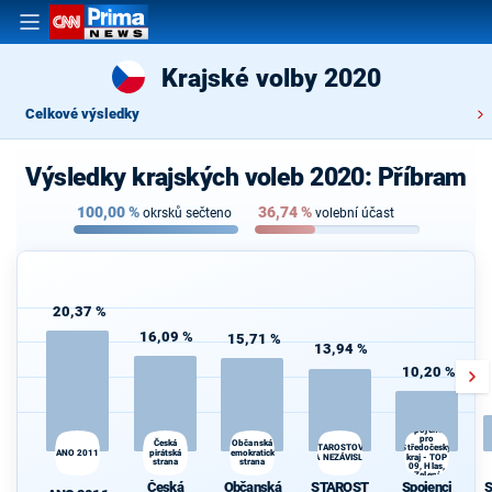
Krajské volby 2020
Celkové výsledky
Výsledky krajských voleb 2020: Příbram
100,00
%
36,74
%
okrsků sečteno
volební účast
20,37 %
16,09 %
15,71 %
13,94 %
10,20 %
Spojenci
pro
Česká
Občanská
Středočeský
STAROSTOVÉ
ANO 2011
pirátská
demokratická
A NEZÁVISLÍ
kraj - TOP
strana
strana
09, Hlas,
Zelení
Česká
Občanská
STAROST
Spojenci
S