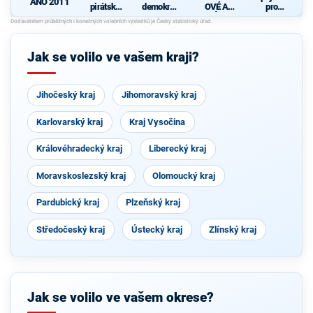
ANO 2011
pirátská
demokrati
OVÉ A
pro
strana
cká strana
NEZÁVISL
Středočes
d
Í
ký kraj -
TOP 09,
Hlas,
Jak se volilo ve vašem kraji?
Zelení
Jihočeský kraj
Jihomoravský kraj
Karlovarský kraj
Kraj Vysočina
Královéhradecký kraj
Liberecký kraj
Moravskoslezský kraj
Olomoucký kraj
Pardubický kraj
Plzeňský kraj
Středočeský kraj
Ústecký kraj
Zlínský kraj
Jak se volilo ve vašem okrese?