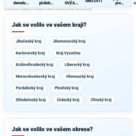
ANO 2011
demokrati
pirátská
OVÉ A
pro
c
cká strana
strana
NEZÁVISL
Středočes
Í
ký kraj -
TOP 09,
Hlas,
Jak se volilo ve vašem kraji?
Zelení
Jihočeský kraj
Jihomoravský kraj
Karlovarský kraj
Kraj Vysočina
Královéhradecký kraj
Liberecký kraj
Moravskoslezský kraj
Olomoucký kraj
Pardubický kraj
Plzeňský kraj
Středočeský kraj
Ústecký kraj
Zlínský kraj
Jak se volilo ve vašem okrese?