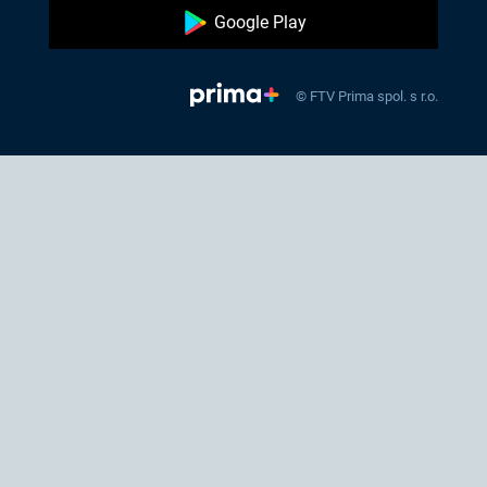
Google Play
© FTV Prima spol. s r.o.