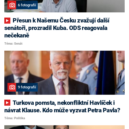
6 fotografií
Přesun k Našemu Česku zvažují další
senátoři, prozradil Kuba. ODS reagovala
nečekaně
Téma: Senát
9 fotografií
Turkova pomsta, nekonfliktní Havlíček i
návrat Klause. Kdo může vyzvat Petra Pavla?
Téma: Politika