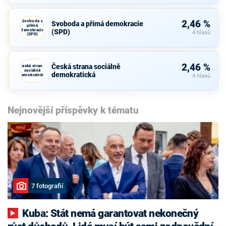
Svoboda a
2,46 %
Svoboda a přímá demokracie
přímá
demokracie
(SPD)
4 hlasů
(SPD)
2,46 %
Česká strana sociálně
Česká strana
sociálně
demokratická
demokratická
4 hlasů
Nejnovější příspěvky k tématu
7 fotografií
Kuba: Stát nemá garantovat nekonečný