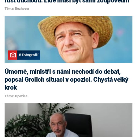
růst důchodů. Lidé musí být sami zodpovědní
Téma: Rozhovor
8 fotografií
Úmorné, ministři s námi nechodí do debat,
popsal Grolich situaci v opozici. Chystá velký
krok
Téma: Opozice