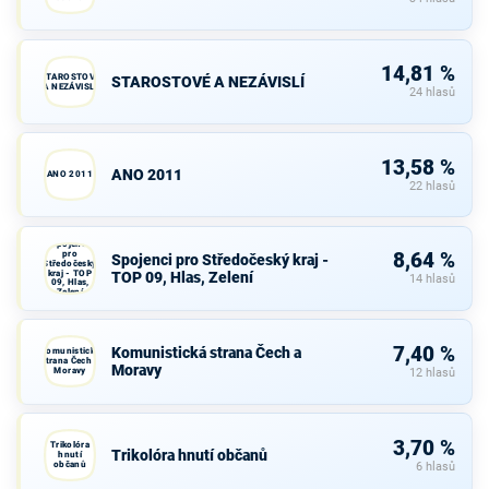
14,81 %
STAROSTOVÉ
STAROSTOVÉ A NEZÁVISLÍ
A NEZÁVISLÍ
24 hlasů
13,58 %
ANO 2011
ANO 2011
22 hlasů
Spojenci
pro
8,64 %
Spojenci pro Středočeský kraj -
Středočeský
kraj - TOP
TOP 09, Hlas, Zelení
14 hlasů
09, Hlas,
Zelení
7,40 %
Komunistická strana Čech a
Komunistická
strana Čech a
Moravy
Moravy
12 hlasů
3,70 %
Trikolóra
Trikolóra hnutí občanů
hnutí
občanů
6 hlasů