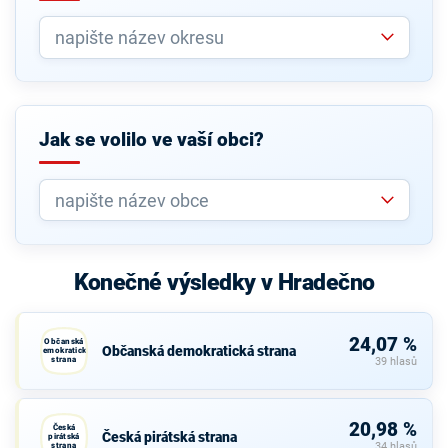
Jak se volilo ve vaší obci?
Konečné výsledky v Hradečno
24,07 %
Občanská
Občanská demokratická strana
demokratická
strana
39 hlasů
20,98 %
Česká
Česká pirátská strana
pirátská
strana
34 hlasů