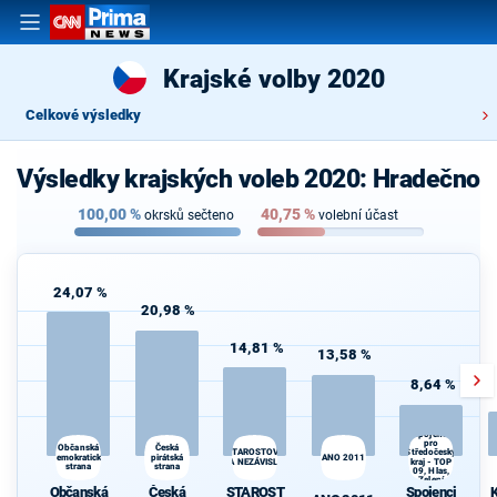
Krajské volby 2020
Celkové výsledky
Výsledky krajských voleb 2020: Hradečno
100,00
%
40,75
%
okrsků sečteno
volební účast
24,07 %
20,98 %
14,81 %
13,58 %
8,64 %
Spojenci
pro
Česká
K
Občanská
STAROSTOVÉ
Středočeský
demokratická
pirátská
ANO 2011
s
A NEZÁVISLÍ
kraj - TOP
strana
strana
09, Hlas,
Zelení
Občanská
Česká
STAROST
Spojenci
K