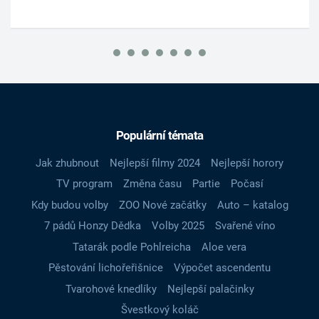
Populární témata
Jak zhubnout
Nejlepší filmy 2024
Nejlepší horory
TV program
Změna času
Partie
Počasí
Kdy budou volby
ZOO Nové začátky
Auto – katalog
7 pádů Honzy Dědka
Volby 2025
Svařené víno
Tatarák podle Pohlreicha
Aloe vera
Pěstování lichořeřišnice
Výpočet ascendentu
Tvarohové knedlíky
Nejlepší palačinky
Švestkový koláč