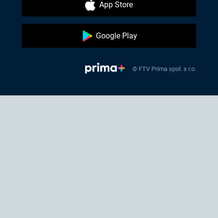
App Store
Google Play
© FTV Prima spol. s r.o.