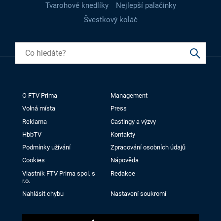
Tvarohové knedlíky
Nejlepší palačinky
Švestkový koláč
O FTV Prima
Management
Volná místa
Press
Reklama
Castingy a výzvy
HbbTV
Kontakty
Podmínky užívání
Zpracování osobních údajů
Cookies
Nápověda
Vlastník FTV Prima spol. s
Redakce
r.o.
Nahlásit chybu
Nastavení soukromí