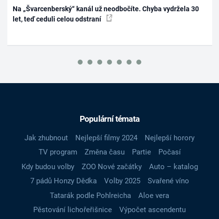
Na „Švarcenberský“ kanál už neodbočíte. Chyba vydržela 30
let, teď ceduli celou odstraní
Populární témata
Jak zhubnout
Nejlepší filmy 2024
Nejlepší horory
TV program
Změna času
Partie
Počasí
Kdy budou volby
ZOO Nové začátky
Auto – katalog
7 pádů Honzy Dědka
Volby 2025
Svařené víno
Tatarák podle Pohlreicha
Aloe vera
Pěstování lichořeřišnice
Výpočet ascendentu