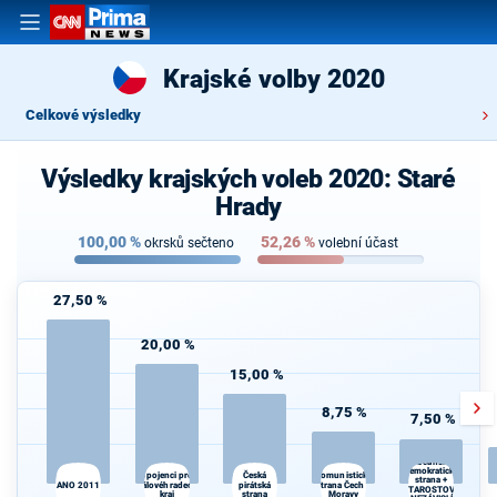
Krajské volby 2020
Celkové výsledky
Výsledky krajských voleb 2020: Staré
Hrady
100,00
%
52,26
%
okrsků sečteno
volební účast
27,50 %
20,00 %
15,00 %
8,75 %
7,50 %
Občanská
demokratická
Spojenci pro
Komunistická
Kr
Česká
strana +
Královéhradecký
pirátská
strana Čech a
kr
ANO 2011
STAROSTOVÉ
kraj
strana
Moravy