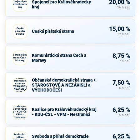
20,00 %
Spojenci pro Královéhradecký
Spojenci pro
Královéhradecký
kraj
kraj
16 hlasů
15,00 %
Česká
Česká pirátská strana
pirátská
strana
12 hlasů
8,75 %
Komunistická strana Čech a
Komunistická
strana Čech a
Moravy
Moravy
7 hlasů
Občanská
Občanská demokratická strana +
demokratická
7,50 %
strana +
STAROSTOVÉ A NEZÁVISLÍ a
STAROSTOVÉ
6 hlasů
A NEZÁVISLÍ a
VÝCHODOČEŠI
VÝCHODOČEŠI
Koalice pro
6,25 %
Koalice pro Královéhradecký kraj
Královéhradecký
kraj - KDU-ČSL -
- KDU-ČSL - VPM - Nestraníci
VPM -
5 hlasů
Nestraníci
Svoboda a
6,25 %
Svoboda a přímá demokracie
přímá
demokracie