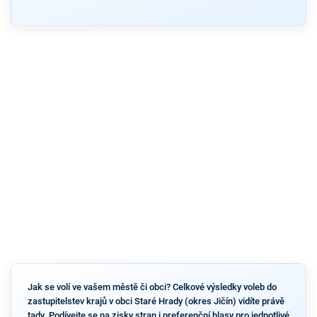
Jak se volí ve vašem městě či obci? Celkové výsledky voleb do
zastupitelstev krajů v obci Staré Hrady (okres Jičín) vidíte právě
tady. Podívejte se na zisky stran i preferenční hlasy pro jednotlivé