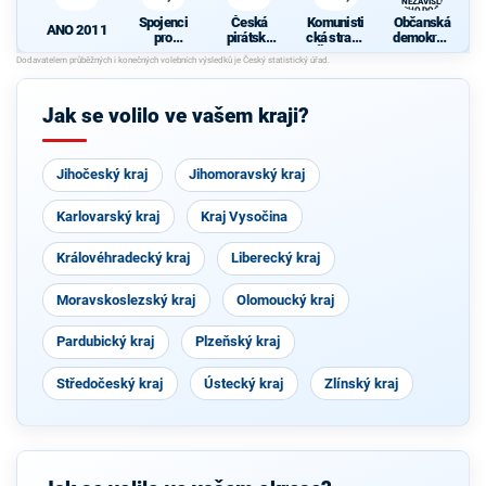
A NEZÁVISLÍ a
VÝCHODOČEŠI
Spojenci
Česká
Komunisti
Občanská
ANO 2011
pro
pirátská
cká strana
demokrati
Královéhra
strana
Čech a
cká strana
K
decký kraj
Moravy
+
d
STAROST
OVÉ A
Jak se volilo ve vašem kraji?
NEZÁVISL
Í a
N
VÝCHODO
ČEŠI
Jihočeský kraj
Jihomoravský kraj
Karlovarský kraj
Kraj Vysočina
Královéhradecký kraj
Liberecký kraj
Moravskoslezský kraj
Olomoucký kraj
Pardubický kraj
Plzeňský kraj
Středočeský kraj
Ústecký kraj
Zlínský kraj