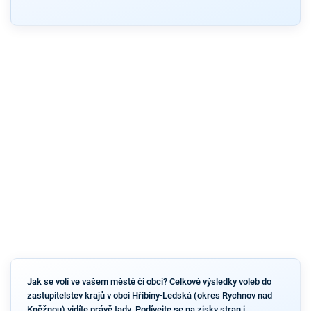
Jak se volí ve vašem městě či obci? Celkové výsledky voleb do
zastupitelstev krajů v obci Hřibiny-Ledská (okres Rychnov nad
Kněžnou) vidíte právě tady. Podívejte se na zisky stran i