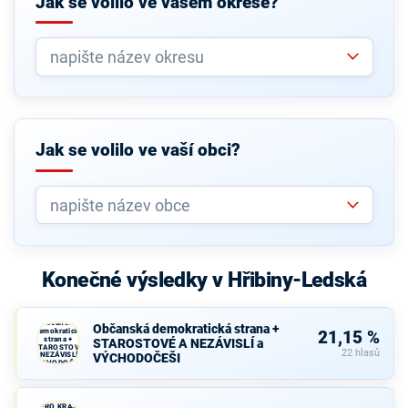
Jak se volilo ve vašem okrese?
Jak se volilo ve vaší obci?
Konečné výsledky v Hřibiny-Ledská
Občanská
Občanská demokratická strana +
demokratická
21,15 %
strana +
STAROSTOVÉ A NEZÁVISLÍ a
STAROSTOVÉ
22 hlasů
A NEZÁVISLÍ a
VÝCHODOČEŠI
VÝCHODOČEŠI
SPOLU
PRO KRAJ