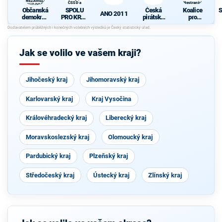
A NEZÁVISLÍ a
ČSSD a
Nestraníci
VÝCHODOČEŠI
Zelení
Občanská
SPOLU
Česká
Koalice
S
ANO 2011
demokrati
PRO KRAJ
pirátská
pro
cká strana
-
strana
Královéhra
d
+
Osobnosti
decký kraj
STAROST
kraje,
- KDU-
OVÉ A
ČSSD a
ČSL -
Jak se volilo ve vašem kraji?
NEZÁVISL
Zelení
VPM -
Í a
Nestraníci
VÝCHODO
ČEŠI
Jihočeský kraj
Jihomoravský kraj
Karlovarský kraj
Kraj Vysočina
Královéhradecký kraj
Liberecký kraj
Moravskoslezský kraj
Olomoucký kraj
Pardubický kraj
Plzeňský kraj
Středočeský kraj
Ústecký kraj
Zlínský kraj