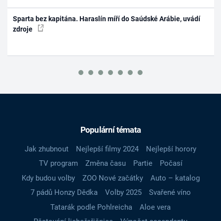
Sparta bez kapitána. Haraslín míří do Saúdské Arábie, uvádí
zdroje
Populární témata
Jak zhubnout
Nejlepší filmy 2024
Nejlepší horory
TV program
Změna času
Partie
Počasí
Kdy budou volby
ZOO Nové začátky
Auto – katalog
7 pádů Honzy Dědka
Volby 2025
Svařené víno
Tatarák podle Pohlreicha
Aloe vera