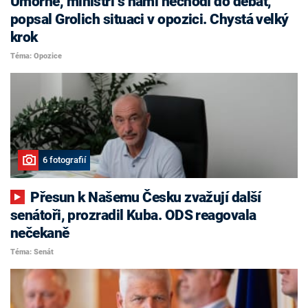
Úmorné, ministři s námi nechodí do debat,
popsal Grolich situaci v opozici. Chystá velký
krok
Téma: Opozice
6 fotografií
Přesun k Našemu Česku zvažují další
senátoři, prozradil Kuba. ODS reagovala
nečekaně
Téma: Senát