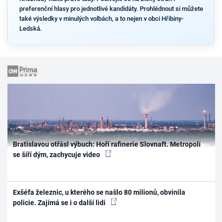
preferenční hlasy pro jednotlivé kandidáty. Prohlédnout si můžete
také výsledky v minulých volbách, a to nejen v obci Hřibiny-
Ledská.
Bratislavou otřásl výbuch: Hoří rafinerie Slovnaft. Metropolí
se šíří dým, zachycuje video
Exšéfa železnic, u kterého se našlo 80 milionů, obvinila
policie. Zajímá se i o další lidi