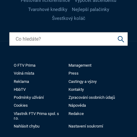
Pěstování lichořeřišnice
Výpočet ascendentu
Tvarohové knedlíky
Nejlepší palačinky
Švestkový koláč
O FTV Prima
Management
Volná místa
Press
Reklama
Castingy a výzvy
HbbTV
Kontakty
Podmínky užívání
Zpracování osobních údajů
Cookies
Nápověda
Vlastník FTV Prima spol. s
Redakce
r.o.
Nahlásit chybu
Nastavení soukromí