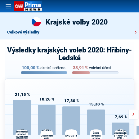
Krajské volby 2020
Celkové výsledky
Výsledky krajských voleb 2020: Hřibiny-
Ledská
100,00
%
38,91
%
okrsků sečteno
volební účast
21,15 %
18,26 %
17,30 %
15,38 %
7,69 %
SPOLU
Občanská
PRO KRAJ
Koalice pro
demokratická
-
Česká
Královéhradecký
strana +
Osobnosti
ANO 2011
pirátská
kraj - KDU-ČSL -
STAROSTOVÉ
kraje,
strana
VPM -