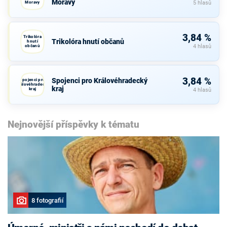
Moravy
Moravy
5 hlasů
3,84 %
Trikolóra
Trikolóra hnutí občanů
hnutí
občanů
4 hlasů
3,84 %
Spojenci pro Královéhradecký
Spojenci pro
Královéhradecký
kraj
kraj
4 hlasů
Nejnovější příspěvky k tématu
8 fotografií