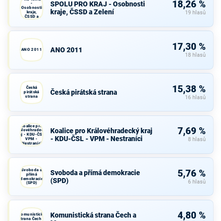
18,26 %
SPOLU PRO KRAJ - Osobnosti
-
Osobnosti
kraje, ČSSD a Zelení
kraje,
19 hlasů
ČSSD a
Zelení
17,30 %
ANO 2011
ANO 2011
18 hlasů
15,38 %
Česká
Česká pirátská strana
pirátská
strana
16 hlasů
Koalice pro
7,69 %
Koalice pro Královéhradecký kraj
Královéhradecký
kraj - KDU-ČSL -
- KDU-ČSL - VPM - Nestraníci
VPM -
8 hlasů
Nestraníci
Svoboda a
5,76 %
Svoboda a přímá demokracie
přímá
demokracie
(SPD)
6 hlasů
(SPD)
4,80 %
Komunistická strana Čech a
Komunistická
strana Čech a