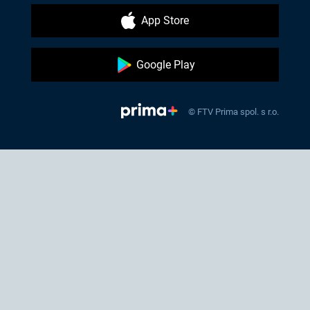
App Store
Google Play
© FTV Prima spol. s r.o.