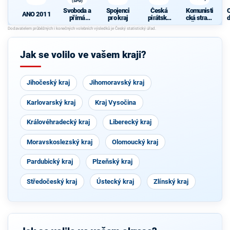
(SPD)
Svoboda a
Spojenci
Česká
Komunisti
ANO 2011
přímá
pro kraj
pirátská
cká strana
d
demokraci
strana
Čech a
c
e (SPD)
Moravy
Jak se volilo ve vašem kraji?
Jihočeský kraj
Jihomoravský kraj
Karlovarský kraj
Kraj Vysočina
Královéhradecký kraj
Liberecký kraj
Moravskoslezský kraj
Olomoucký kraj
Pardubický kraj
Plzeňský kraj
Středočeský kraj
Ústecký kraj
Zlínský kraj