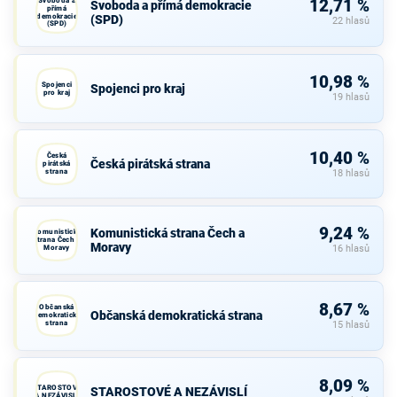
Svoboda a
12,71 %
Svoboda a přímá demokracie
přímá
demokracie
(SPD)
22 hlasů
(SPD)
10,98 %
Spojenci
Spojenci pro kraj
pro kraj
19 hlasů
10,40 %
Česká
Česká pirátská strana
pirátská
strana
18 hlasů
9,24 %
Komunistická strana Čech a
Komunistická
strana Čech a
Moravy
Moravy
16 hlasů
8,67 %
Občanská
Občanská demokratická strana
demokratická
strana
15 hlasů
8,09 %
STAROSTOVÉ
STAROSTOVÉ A NEZÁVISLÍ
A NEZÁVISLÍ