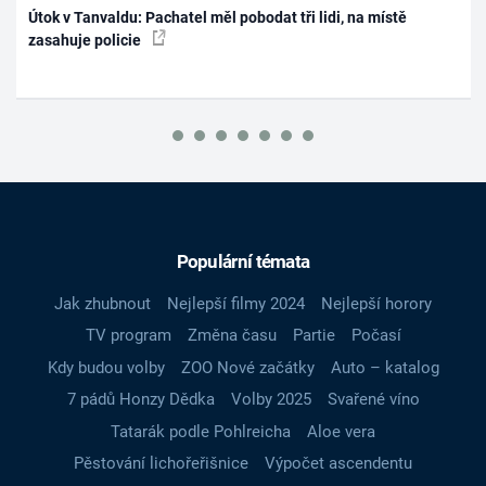
Útok v Tanvaldu: Pachatel měl pobodat tři lidi, na místě
zasahuje policie
Populární témata
Jak zhubnout
Nejlepší filmy 2024
Nejlepší horory
TV program
Změna času
Partie
Počasí
Kdy budou volby
ZOO Nové začátky
Auto – katalog
7 pádů Honzy Dědka
Volby 2025
Svařené víno
Tatarák podle Pohlreicha
Aloe vera
Pěstování lichořeřišnice
Výpočet ascendentu