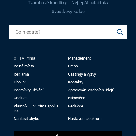
Tvarohové knedlíky
Nejlepší palačinky
Švestkový koláč
O FTV Prima
Management
Volná místa
Press
Reklama
Castingy a výzvy
HbbTV
Kontakty
Podmínky užívání
Zpracování osobních údajů
Cookies
Nápověda
Vlastník FTV Prima spol. s
Redakce
r.o.
Nahlásit chybu
Nastavení soukromí