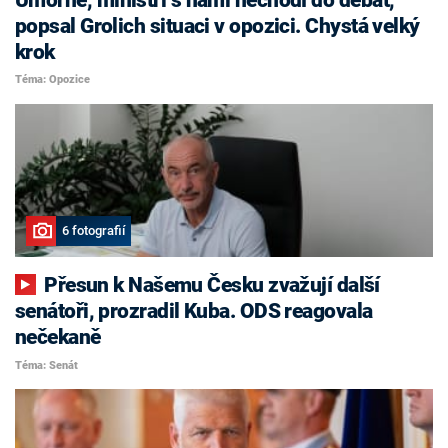
popsal Grolich situaci v opozici. Chystá velký
krok
Téma: Opozice
6 fotografií
Přesun k Našemu Česku zvažují další
senátoři, prozradil Kuba. ODS reagovala
nečekaně
Téma: Senát