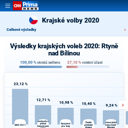
Krajské volby 2020
Celkové výsledky
Výsledky krajských voleb 2020: Rtyně
nad Bílinou
100,00
%
27,10
%
okrsků sečteno
volební účast
23,12 %
12,71 %
10,98 %
10,40 %
9,24 %
Svoboda a
Česká
Komunistická
Spojenci
přímá
ANO 2011
pirátská
strana Čech a
d
demokracie
pro kraj
strana
Moravy