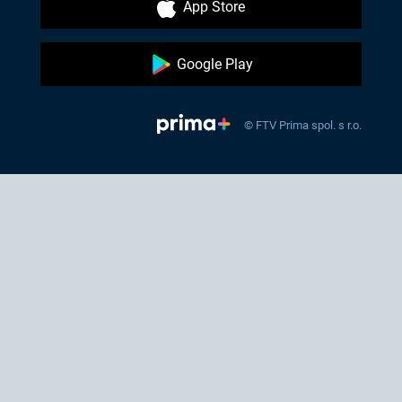
App Store
Google Play
© FTV Prima spol. s r.o.