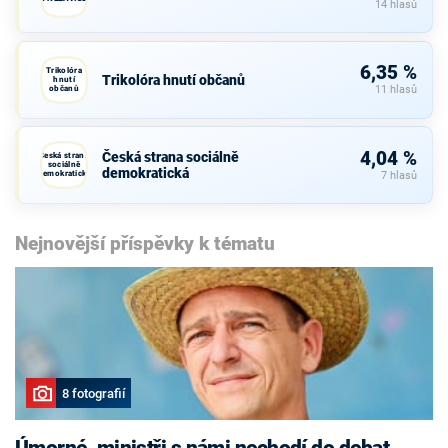
14 hlasů
6,35 %
Trikolóra
Trikolóra hnutí občanů
hnutí
občanů
11 hlasů
4,04 %
Česká strana sociálně
Česká strana
sociálně
demokratická
demokratická
7 hlasů
Nejnovější příspěvky k tématu
8 fotografií
Úmorné, ministři s námi nechodí do debat,