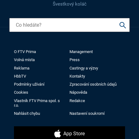
Švestkový koláč
O FTV Prima
Management
Volná místa
Press
Reklama
Castingy a výzvy
HbbTV
Kontakty
Podmínky užívání
Zpracování osobních údajů
Cookies
Nápověda
Vlastník FTV Prima spol. s
Redakce
r.o.
Nahlásit chybu
Nastavení soukromí
App Store