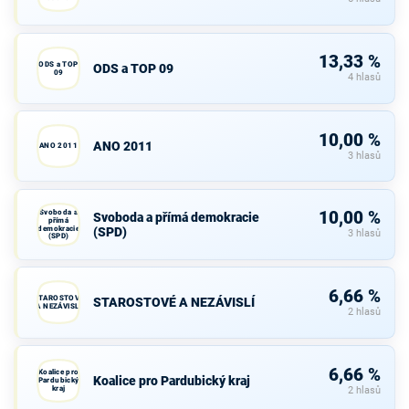
13,33 %
ODS a TOP
ODS a TOP 09
09
4 hlasů
10,00 %
ANO 2011
ANO 2011
3 hlasů
Svoboda a
10,00 %
Svoboda a přímá demokracie
přímá
demokracie
(SPD)
3 hlasů
(SPD)
6,66 %
STAROSTOVÉ
STAROSTOVÉ A NEZÁVISLÍ
A NEZÁVISLÍ
2 hlasů
6,66 %
Koalice pro
Koalice pro Pardubický kraj
Pardubický
kraj
2 hlasů