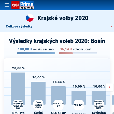
Krajské volby 2020
Celkové výsledky
Výsledky krajských voleb 2020: Bošín
100,00
%
36,14
%
okrsků sečteno
volební účast
23,33 %
16,66 %
13,33 %
10,00 %
10,00 %
3PK - Pro
Svoboda a
Česká
prosperující
ODS a TOP
přímá
S
pirátská
ANO 2011
Pardubický
09
demokracie
strana
kraj
(SPD)
3PK - Pro
Česká
ODS a TOP
Svoboda a