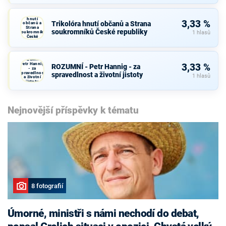
Trikolóra
hnutí
3,33 %
Trikolóra hnutí občanů a Strana
občanů a
Strana
soukromníků České republiky
soukromníků
1 hlasů
České
republiky
ROZUMNÍ -
Petr Hannig
3,33 %
ROZUMNÍ - Petr Hannig - za
- za
spravedlnost
spravedlnost a životní jistoty
1 hlasů
a životní
jistoty
Nejnovější příspěvky k tématu
8 fotografií
Úmorné, ministři s námi nechodí do debat,