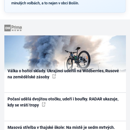
minulých volbách, a to nejen v obci Bošín.
Válka o hořící sklady. Ukrajinci udeřili na Wildberries, Rusové
na zemědělské zásoby
Počasí udělá dvojitou otočku, udeří i bouřky. RADAR ukazuje,
kdy se vrátí tropy
Masová střelba v thajské škole: Na místě je sedm mrtvých.