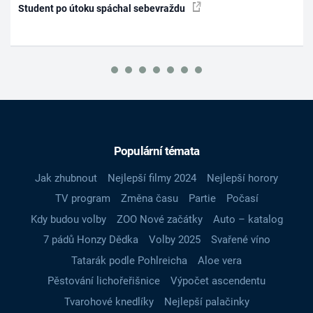
Student po útoku spáchal sebevraždu
Populární témata
Jak zhubnout
Nejlepší filmy 2024
Nejlepší horory
TV program
Změna času
Partie
Počasí
Kdy budou volby
ZOO Nové začátky
Auto – katalog
7 pádů Honzy Dědka
Volby 2025
Svařené víno
Tatarák podle Pohlreicha
Aloe vera
Pěstování lichořeřišnice
Výpočet ascendentu
Tvarohové knedlíky
Nejlepší palačinky