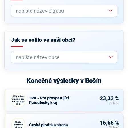
Jak se volilo ve vaší obci?
Konečné výsledky v Bošín
3PK - Pro
23,33 %
3PK - Pro prosperující
prosperující
Pardubický
Pardubický kraj
7 hlasů
kraj
16,66 %
Česká
Česká pirátská strana
pirátská
strana
5 hlasů