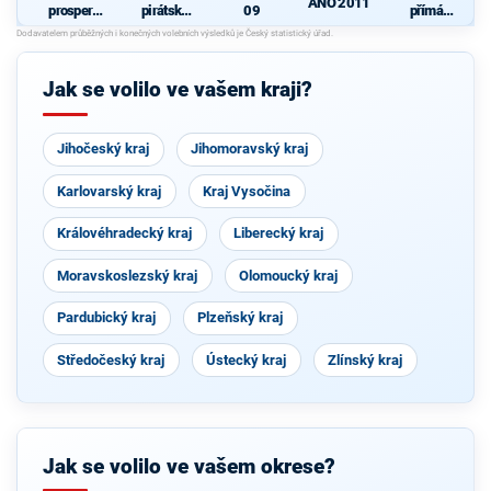
ANO 2011
prosperují
pirátská
09
přímá
cí
strana
demokraci
N
Pardubick
e (SPD)
ý kraj
Jak se volilo ve vašem kraji?
Jihočeský kraj
Jihomoravský kraj
Karlovarský kraj
Kraj Vysočina
Královéhradecký kraj
Liberecký kraj
Moravskoslezský kraj
Olomoucký kraj
Pardubický kraj
Plzeňský kraj
Středočeský kraj
Ústecký kraj
Zlínský kraj
Jak se volilo ve vašem okrese?