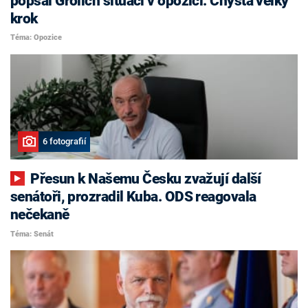
popsal Grolich situaci v opozici. Chystá velký
krok
Téma: Opozice
6 fotografií
Přesun k Našemu Česku zvažují další
senátoři, prozradil Kuba. ODS reagovala
nečekaně
Téma: Senát