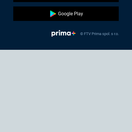
Google Play
© FTV Prima spol. s r.o.