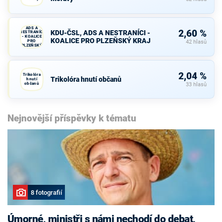
KDU-ČSL,
ADS A
2,60 %
KDU-ČSL, ADS A NESTRANÍCI -
NESTRANÍCI
- KOALICE
KOALICE PRO PLZEŇSKÝ KRAJ
PRO
42 hlasů
PLZEŇSKÝ
KRAJ
2,04 %
Trikolóra
Trikolóra hnutí občanů
hnutí
občanů
33 hlasů
Nejnovější příspěvky k tématu
8 fotografií
Úmorné, ministři s námi nechodí do debat,