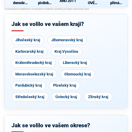
ANO 2011
demokrati
pirátská
OVÉ
přímá
cká strana
strana
(STAN) s
demokraci
s podporou
JOSEFEM
e (SPD)
d
TOP 09 a
BERNARD
nezávislýc
EM a
Jak se volilo ve vašem kraji?
h starostů
podporou
Zelených,
PRO Plzeň
a Idealistů
Jihočeský kraj
Jihomoravský kraj
Karlovarský kraj
Kraj Vysočina
Královéhradecký kraj
Liberecký kraj
Moravskoslezský kraj
Olomoucký kraj
Pardubický kraj
Plzeňský kraj
Středočeský kraj
Ústecký kraj
Zlínský kraj
Jak se volilo ve vašem okrese?