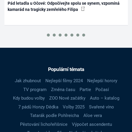
Pád letadla u Očové: Odpočívejte spolu se synem, vzpomíná
kamarád na tragicky zemřelého Filipa
Populární témata
Jak zhubnout
Nejlepší filmy 2024
Nejlepší horory
TV program
Změna času
Partie
Počasí
Kdy budou volby
ZOO Nové začátky
Auto – katalog
7 pádů Honzy Dědka
Volby 2025
Svařené víno
Tatarák podle Pohlreicha
Aloe vera
Pěstování lichořeřišnice
Výpočet ascendentu