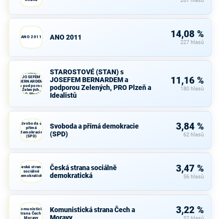
267 hlasů
14,08 %
ANO 2011
ANO 2011
227 hlasů
STAROSTOVÉ
STAROSTOVÉ (STAN) s
(STAN) s
JOSEFEM
11,16 %
JOSEFEM BERNARDEM a
BERNARDEM
a podporou
podporou Zelených, PRO Plzeň a
180 hlasů
Zelených,
Idealistů
PRO Plzeň a
Idealistů
Svoboda a
3,84 %
Svoboda a přímá demokracie
přímá
demokracie
(SPD)
62 hlasů
(SPD)
3,47 %
Česká strana sociálně
Česká strana
sociálně
demokratická
demokratická
56 hlasů
3,22 %
Komunistická strana Čech a
Komunistická
strana Čech a
Moravy
Moravy
52 hlasů