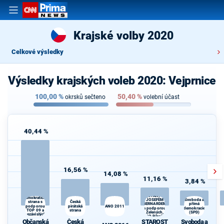
Krajské volby 2020
Celkové výsledky
Výsledky krajských voleb 2020: Vejprnice
100,00
%
50,40
%
okrsků sečteno
volební účast
40,44 %
16,56 %
14,08 %
11,16 %
3,84 %
STAROSTOVÉ
Občanská
(STAN) s
demokratická
JOSEFEM
Svoboda a
Česká
strana s
přímá
BERNARDEM
podporou
pirátská
ANO 2011
a podporou
demokracie
TOP 09 a
strana
d
Zelených,
(SPD)
nezávislých
PRO Plzeň a
starostů
Občanská
Česká
STAROST
Svoboda a
Idealistů