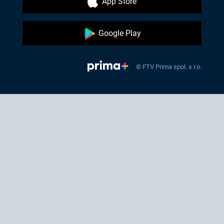
App Store
Google Play
© FTV Prima spol. s r.o.