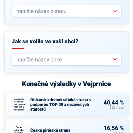
Jak se volilo ve vaší obci?
Konečné výsledky v Vejprnice
Občanská
Občanská demokratická strana s
demokratická
40,44 %
strana s
podporou TOP 09 a nezávislých
podporou
TOP 09 a
652 hlasů
starostů
nezávislých
starostů
16,56 %
Česká
Česká pirátská strana
pirátská
strana