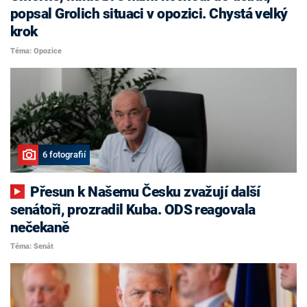
popsal Grolich situaci v opozici. Chystá velký
krok
Téma: Opozice
6 fotografií
Přesun k Našemu Česku zvažují další
senátoři, prozradil Kuba. ODS reagovala
nečekaně
Téma: Senát