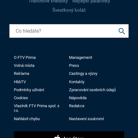
Tvarohové knedlíky
Nejlepší palačinky
Švestkový koláč
O FTV Prima
Management
Volná místa
Press
Reklama
Castingy a výzvy
HbbTV
Kontakty
Podmínky užívání
Zpracování osobních údajů
Cookies
Nápověda
Vlastník FTV Prima spol. s
Redakce
r.o.
Nahlásit chybu
Nastavení soukromí