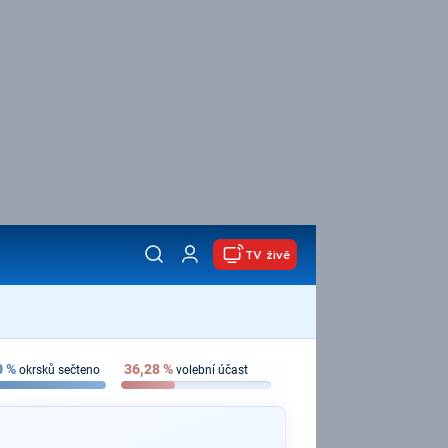
TV živě
0
%
36,28
%
okrsků sečteno
volební účast