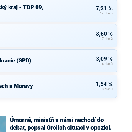
ký kraj - TOP 09,
7,21 %
14 hlasů
3,60 %
7 hlasů
3,09 %
kracie (SPD)
6 hlasů
1,54 %
ech a Moravy
3 hlasů
Úmorné, ministři s námi nechodí do
debat, popsal Grolich situaci v opozici.