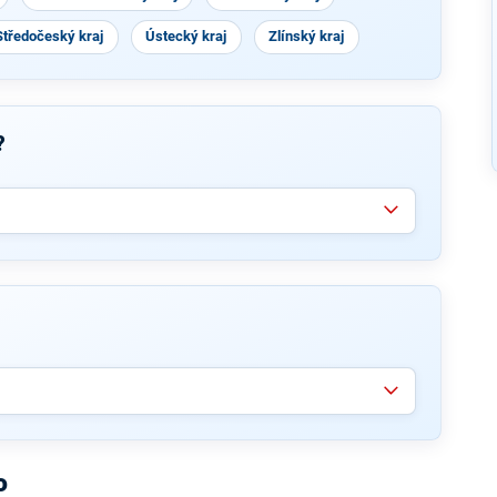
Středočeský kraj
Ústecký kraj
Zlínský kraj
?
o