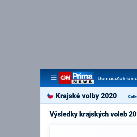
Domácí
Zahranič
Pořady
Krajské volby 2020
Celk
Výsledky krajských voleb 2