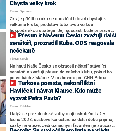
Chystá velký krok
Téma: Opozice
Zkraje příštího roku se opoziční lidovci chystají k
velkému kroku, představí totiž svou velkou
hospodářskou strategii. Její součástí bude příprava na
Přesun k Našemu Česku zvažují další
stárnutí populace, řekl ve středu na setkání s novináři
nový předseda lidovců Jan Grolich. Ten zároveň v
senátoři, prozradil Kuba. ODS reagovala
senátních volbách kandiduje ve Vyškově. Popsal i
nečekaně
aktivitu opozice, o níž vládní strany nebo političtí
Téma: Senát
komentátoři mluví jako o slabé a v defenzivě. „Je to
úmorná práce upozorňovat na chyby vlády. Ministři s
Na hnutí Naše Česko se obracejí někteří stávající
námi navíc nechodí do debat. Chceme ale ukazovat
senátoři a zvažují přesun do našeho klubu, pokud ho
svoje témata,“ odpověděl Grolich na dotaz CNN Prima
po volbách získáme. V rozhovoru pro CNN Prima
Turkova pomsta, nekonfliktní
NEWS.
NEWS to řekl zakladatel hnutí a jihočeský hejtman
Martin Kuba. Konkrétní nebyl, ale získat by takto mohl
Havlíček i návrat Klause. Kdo může
například senátora Zdeňka Hrabu, který je dnes
vyzvat Petra Pavla?
součástí klubu ODS a TOP 09. Hraba to na dotaz
Téma: Politika
redakce nevyloučil. Předseda klubu senátorů ODS
Zdeněk Nytra redakci řekl, že počítá s odchodem
I když se prezidentské volby mají uskutečnit až v
některých senátorů z klubu a že Naše Česko není
lednu 2028, sázkové kanceláře už delší dobu přijímají
nepřítel, ale soupeř.
sázky na vítěze. Jednoznačným favoritem je současná
Decroix: Se svoločí jsem byla na vládu