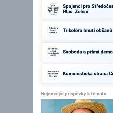
Spojenci
Spojenci pro Středočes
pro
Středočeský
kraj - TOP
Hlas, Zelení
09, Hlas,
Zelení
Trikolóra
Trikolóra hnutí občanů
hnutí
občanů
Svoboda a
Svoboda a přímá demo
přímá
demokracie
(SPD)
Komunistická
Komunistická strana Č
strana Čech a
Moravy
Nejnovější příspěvky k tématu