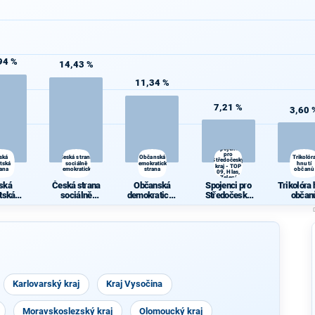
94 %
14,43 %
11,34 %
7,21 %
3,60 
Spojenci
pro
ská
Česká strana
Občanská
Trikolór
Středočeský
átská
sociálně
demokratická
hnutí
kraj - TOP
rana
demokratická
strana
občanů
09, Hlas,
Zelení
ská
Česká strana
Občanská
Spojenci pro
Trikolóra 
átská
sociálně
demokratická
Středočeský
občan
rana
demokratická
strana
kraj - TOP 09,
Hlas, Zelení
Karlovarský kraj
Kraj Vysočina
Moravskoslezský kraj
Olomoucký kraj