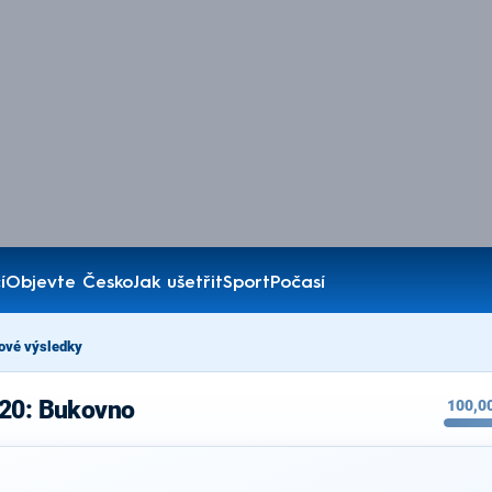
í
Objevte Česko
Jak ušetřit
Sport
Počasí
ové výsledky
020: Bukovno
100,0