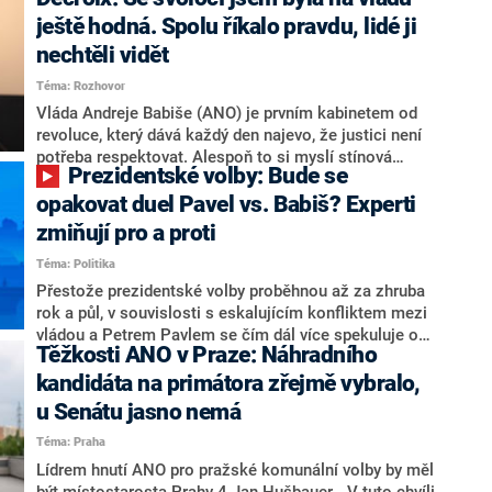
hlava státu Petr Pavel. Daleko za ním pak bookmakeři
zmiňují dva výrazné politiky ANO, tedy premiéra
ještě hodná. Spolu říkalo pravdu, lidé ji
Andreje Babiše a ministra průmyslu Karla Havlíčka.
nechtěli vidět
Oblíbeným tipem samotných sázkařů je poslanec za
Téma: Rozhovor
Motoristy Filip Turek. Politolog Jan Kubáček nicméně
o případné kandidatuře kohokoliv ze zmíněné trojice
Vláda Andreje Babiše (ANO) je prvním kabinetem od
značně pochybuje. Podle něj současná koalice dosud
revoluce, který dává každý den najevo, že justici není
nemá osobu, která by Pavlovi mohla konkurovat.
potřeba respektovat. Alespoň to si myslí stínová
Prezidentské volby: Bude se
ministryně spravedlnosti ODS Eva Decroix. V
rozhovoru pro CNN Prima NEWS si nebrala servítky
opakovat duel Pavel vs. Babiš? Experti
ohledně politického výkonu svého nástupce Jeronýma
zmiňují pro a proti
Tejce (za ANO) či vládní zmocněnkyně pro lidská
Téma: Politika
práva Taťány Malé (ANO). Označením „svoloč“ na
adresu vlády prý byla ještě hodná. Decroix se také
Přestože prezidentské volby proběhnou až za zhruba
vrátila k volební porážce koalice Spolu či promluvila o
rok a půl, v souvislosti s eskalujícím konfliktem mezi
hnutí Naše Česko Martina Kuby.
vládou a Petrem Pavlem se čím dál více spekuluje o
Těžkosti ANO v Praze: Náhradního
tom, koho by do bitvy o Hrad mohla vyslat současná
koalice. Někteří političtí komentátoři znovu vytahují
kandidáta na primátora zřejmě vybralo,
jméno premiéra Andreje Babiše (ANO). Jak moc je
u Senátu jasno nemá
pravděpodobné, že se v prezidentských volbách 2028
Téma: Praha
bude znovu opakovat souboj z roku 2023?
Lídrem hnutí ANO pro pražské komunální volby by měl
být místostarosta Prahy 4 Jan Hušbauer. „V tuto chvíli