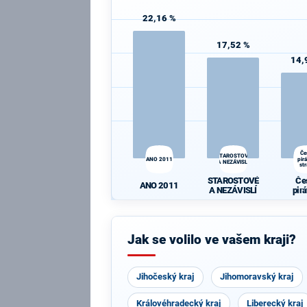
22,16 %
17,52 %
14,
Če
STAROSTOVÉ
ANO 2011
pir
A NEZÁVISLÍ
st
STAROSTOVÉ
Če
ANO 2011
A NEZÁVISLÍ
pir
st
Jak se volilo ve vašem kraji?
Jihočeský kraj
Jihomoravský kraj
Královéhradecký kraj
Liberecký kraj