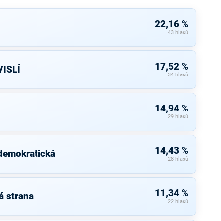
22,16 %
43 hlasů
17,52 %
ISLÍ
34 hlasů
14,94 %
29 hlasů
14,43 %
 demokratická
28 hlasů
11,34 %
á strana
22 hlasů