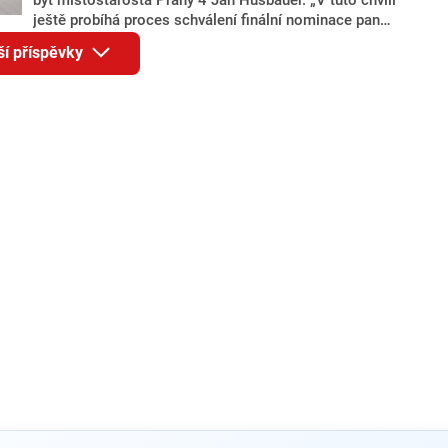
ještě probíhá proces schválení finální nominace pana
Jana Hušbauera Výborem hnutí ANO,“ uvedl pro
ší příspěvky
redakci místopředseda pražského ANO Martin
Benkovič. O Hušbauerovi se spekulovalo jako o
náhradníkovi v čele pražské kandidátky poté, co
rezignoval po sérii nejasností v majetkových
přiznáních a pořizování bytů Ondřej Prokop. Zároveň
ale stále není jasné, kdo bude za ANO kandidovat ve
dvou ze tří pražských obvodů do horní komory
parlamentu. ANO má v Praze dlouhodobě horší
výsledky než ve zbytku republiky.