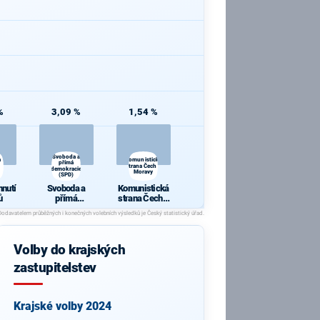
%
3,09 %
1,54 %
Svoboda a
a
Komunistická
přímá
strana Čech a
demokracie
Moravy
(SPD)
hnutí
Svoboda a
Komunistická
ů
přímá
strana Čech a
demokracie
Moravy
(SPD)
Volby do krajských
zastupitelstev
Krajské volby 2024