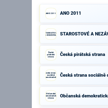
ANO 2011
ANO 2011
STAROSTOVÉ A NEZÁV
STAROSTOVÉ
A NEZÁVISLÍ
Česká
Česká pirátská strana
pirátská
strana
Česká strana
Česká strana sociálně
sociálně
demokratická
Občanská
Občanská demokratick
demokratická
strana