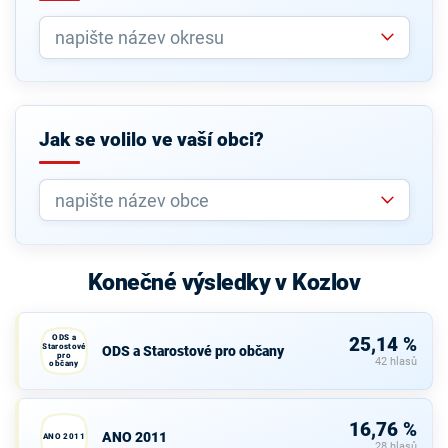
Jak se volilo ve vaší obci?
Konečné výsledky v Kozlov
ODS a
25,14 %
Starostové
ODS a Starostové pro občany
pro
42 hlasů
občany
16,76 %
ANO 2011
ANO 2011
28 hlasů