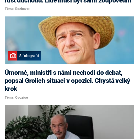
růst důchodů. Lidé musí být sami zodpovědní
Téma: Rozhovor
8 fotografií
Úmorné, ministři s námi nechodí do debat,
popsal Grolich situaci v opozici. Chystá velký
krok
Téma: Opozice