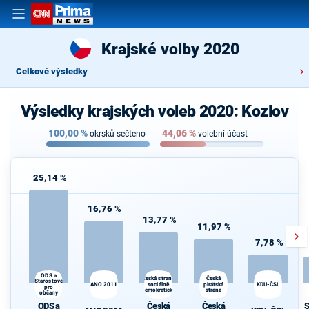
Krajské volby 2020
Celkové výsledky
Výsledky krajských voleb 2020: Kozlov
100,00
%
44,06
%
okrsků sečteno
volební účast
25,14 %
16,76 %
13,77 %
11,97 %
7,78 %
ODS a
Česká
Česká strana
Starostové
ANO 2011
sociálně
pirátská
KDU-ČSL
pro
demokratická
strana
občany
ODS a
Česká
Česká
S