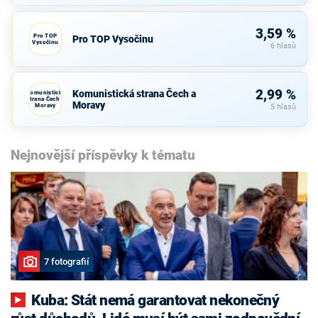
3,59 %
Pro TOP
Pro TOP Vysočinu
Vysočinu
6 hlasů
2,99 %
Komunistická strana Čech a
Komunistická
strana Čech a
Moravy
Moravy
5 hlasů
Nejnovější příspěvky k tématu
7 fotografií
Kuba: Stát nemá garantovat nekonečný