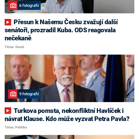
6 fotografií
Přesun k Našemu Česku zvažují další
senátoři, prozradil Kuba. ODS reagovala
nečekaně
Téma: Senát
9 fotografií
Turkova pomsta, nekonfliktní Havlíček i
návrat Klause. Kdo může vyzvat Petra Pavla?
Téma: Politika