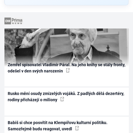
Zemřel spisovatel Vladimír Páral. Na jeho knihy se stály fronty,
odešel v den svých narozenin
Rusko mění osudy zmizelých vojáků. Z padlých dělá dezertéry,
rodiny přicházejí o miliony
Babiš si chce posvítit na Klempířovu kulturní politiku.
Samozřejmě budu reagovat, uvedl