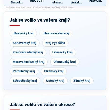
ANO 2011
KDU-ČSL
Starostové
strana
pirátská
pro občany
sociálně
strana
d
demokrati
cká
Jak se volilo ve vašem kraji?
Jihočeský kraj
Jihomoravský kraj
Karlovarský kraj
Kraj Vysočina
Královéhradecký kraj
Liberecký kraj
Moravskoslezský kraj
Olomoucký kraj
Pardubický kraj
Plzeňský kraj
Středočeský kraj
Ústecký kraj
Zlínský kraj
Jak se volilo ve vašem okrese?