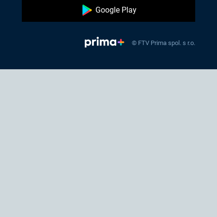
Google Play
© FTV Prima spol. s r.o.