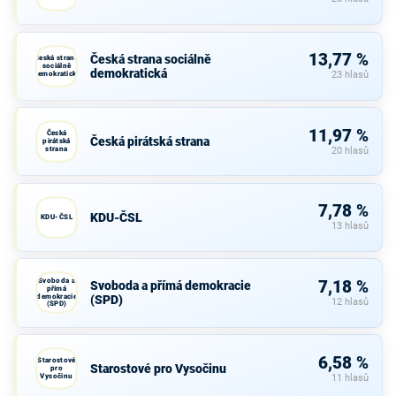
13,77 %
Česká strana sociálně
Česká strana
sociálně
demokratická
demokratická
23 hlasů
11,97 %
Česká
Česká pirátská strana
pirátská
strana
20 hlasů
7,78 %
KDU-ČSL
KDU-ČSL
13 hlasů
Svoboda a
7,18 %
Svoboda a přímá demokracie
přímá
demokracie
(SPD)
12 hlasů
(SPD)
6,58 %
Starostové
Starostové pro Vysočinu
pro
Vysočinu
11 hlasů