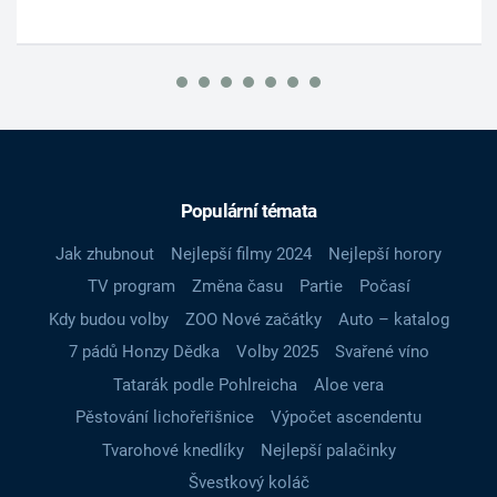
Populární témata
Jak zhubnout
Nejlepší filmy 2024
Nejlepší horory
TV program
Změna času
Partie
Počasí
Kdy budou volby
ZOO Nové začátky
Auto – katalog
7 pádů Honzy Dědka
Volby 2025
Svařené víno
Tatarák podle Pohlreicha
Aloe vera
Pěstování lichořeřišnice
Výpočet ascendentu
Tvarohové knedlíky
Nejlepší palačinky
Švestkový koláč