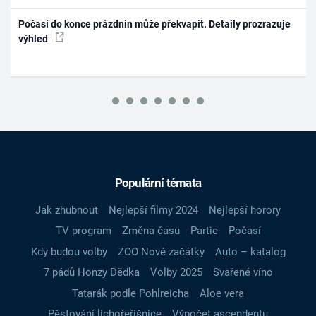
Počasí do konce prázdnin může překvapit. Detaily prozrazuje
výhled
Populární témata
Jak zhubnout
Nejlepší filmy 2024
Nejlepší horory
TV program
Změna času
Partie
Počasí
Kdy budou volby
ZOO Nové začátky
Auto – katalog
7 pádů Honzy Dědka
Volby 2025
Svařené víno
Tatarák podle Pohlreicha
Aloe vera
Pěstování lichořeřišnice
Výpočet ascendentu