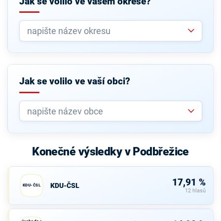
Jak se volilo ve vašem okrese?
Jak se volilo ve vaší obci?
Konečné výsledky v Podbřežice
17,91 %
KDU-ČSL
KDU-ČSL
12 hlasů