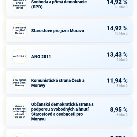
Svoboda a
14,92 %
Svoboda a přímá demokracie
přímá
demokracie
(SPD)
10 hlasů
(SPD)
14,92 %
Starostové
Starostové pro jižní Moravu
pro jižní
Moravu
10 hlasů
13,43 %
ANO 2011
ANO 2011
9 hlasů
11,94 %
Komunistická strana Čech a
Komunistická
strana Čech a
Moravy
Moravy
8 hlasů
Občanská
Občanská demokratická strana s
demokratická
strana s
8,95 %
podporou Svobodných a hnutí
podporou
Svobodných
Starostové a osobnosti pro
a hnutí
6 hlasů
Starostové a
Moravu
osobnosti
pro Moravu