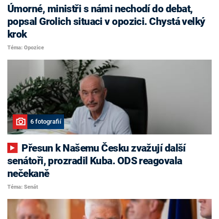
Úmorné, ministři s námi nechodí do debat,
popsal Grolich situaci v opozici. Chystá velký
krok
Téma: Opozice
6 fotografií
Přesun k Našemu Česku zvažují další
senátoři, prozradil Kuba. ODS reagovala
nečekaně
Téma: Senát