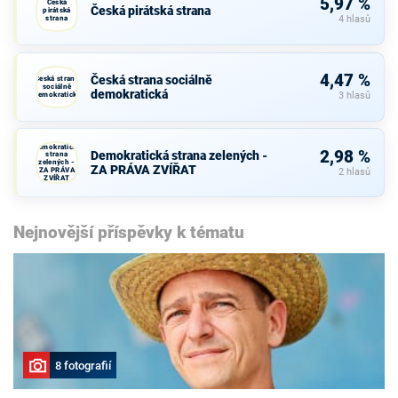
5,97 %
Česká
Česká pirátská strana
pirátská
strana
4 hlasů
4,47 %
Česká strana sociálně
Česká strana
sociálně
demokratická
demokratická
3 hlasů
Demokratická
2,98 %
Demokratická strana zelených -
strana
zelených -
ZA PRÁVA ZVÍŘAT
ZA PRÁVA
2 hlasů
ZVÍŘAT
Nejnovější příspěvky k tématu
8 fotografií