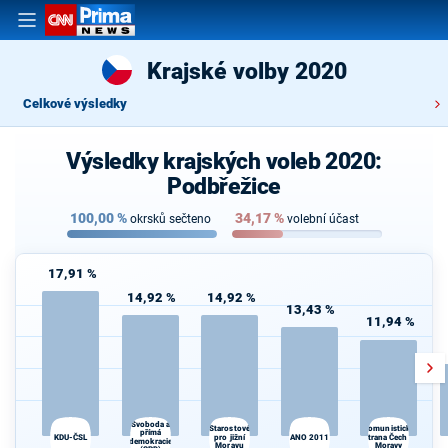
Krajské volby 2020
Celkové výsledky
Výsledky krajských voleb 2020:
Podbřežice
100,00
%
34,17
%
okrsků sečteno
volební účast
17,91 %
14,92 %
14,92 %
13,43 %
11,94 %
d
Svoboda a
Starostové
Komunistická
přímá
KDU-ČSL
pro jižní
ANO 2011
strana Čech a
demokracie
Moravu
Moravy