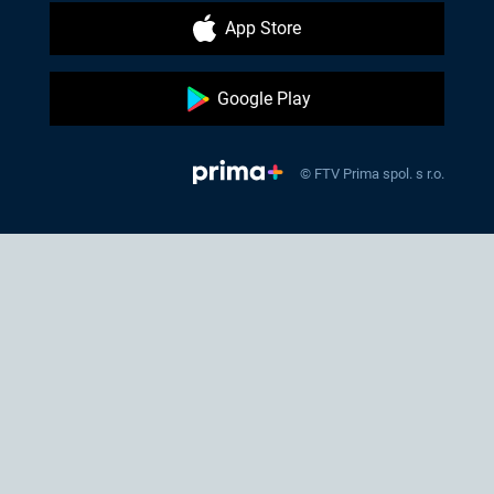
App Store
Google Play
© FTV Prima spol. s r.o.