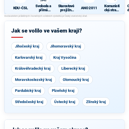
(SPD)
Svoboda a
Starostové
Komunisti
KDU-ČSL
ANO 2011
přímá
pro jižní
cká strana
d
demokraci
Moravu
Čech a
c
e (SPD)
Moravy
s
Jak se volilo ve vašem kraji?
S
Jihočeský kraj
Jihomoravský kraj
Karlovarský kraj
Kraj Vysočina
Královéhradecký kraj
Liberecký kraj
Moravskoslezský kraj
Olomoucký kraj
Pardubický kraj
Plzeňský kraj
Středočeský kraj
Ústecký kraj
Zlínský kraj