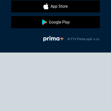
App Store
Google Play
© FTV Prima spol. s r.o.