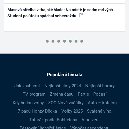
Masová střelba v thajské škole: Na místě je sedm mrtvých.
Student po útoku spáchal sebevraždu
Populární témata
Jak zhubnout
Nejlepší filmy 2024
Nejlepší horory
TV program
Změna času
Partie
Počasí
Kdy budou volby
ZOO Nové začátky
Auto – katalog
7 pádů Honzy Dědka
Volby 2025
Svařené víno
Tatarák podle Pohlreicha
Aloe vera
Pěstování lichořeřišnice
Výpočet ascendentu