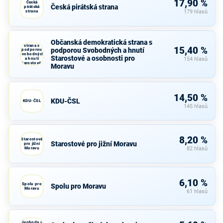
17,90 %
Česká
Česká pirátská strana
pirátská
strana
179 hlasů
Občanská
Občanská demokratická strana s
demokratická
strana s
15,40 %
podporou Svobodných a hnutí
podporou
Svobodných
Starostové a osobnosti pro
a hnutí
154 hlasů
Starostové a
Moravu
osobnosti
pro Moravu
14,50 %
KDU-ČSL
KDU-ČSL
145 hlasů
8,20 %
Starostové
Starostové pro jižní Moravu
pro jižní
Moravu
82 hlasů
6,10 %
Spolu pro
Spolu pro Moravu
Moravu
61 hlasů
Svoboda a