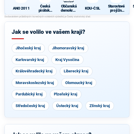
Starostové a
osobnosti
Česká
Občanská
Starostové
pro Moravu
ANO 2011
KDU-ČSL
pirátská
demokrati
pro jižní
strana
cká strana
Moravu
s podporou
Svobodný
ch a hnutí
Jak se volilo ve vašem kraji?
Starostové
a
osobnosti
pro
Jihočeský kraj
Jihomoravský kraj
Moravu
Karlovarský kraj
Kraj Vysočina
Královéhradecký kraj
Liberecký kraj
Moravskoslezský kraj
Olomoucký kraj
Pardubický kraj
Plzeňský kraj
Středočeský kraj
Ústecký kraj
Zlínský kraj