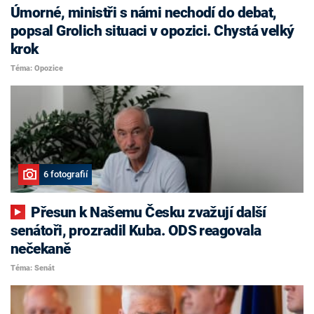
Úmorné, ministři s námi nechodí do debat,
popsal Grolich situaci v opozici. Chystá velký
krok
Téma: Opozice
6 fotografií
Přesun k Našemu Česku zvažují další
senátoři, prozradil Kuba. ODS reagovala
nečekaně
Téma: Senát