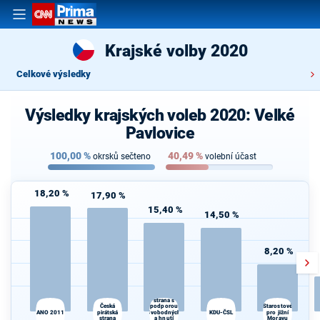
Krajské volby 2020
Celkové výsledky
Výsledky krajských voleb 2020: Velké
Pavlovice
100,00
%
40,49
%
okrsků sečteno
volební účast
18,20 %
17,90 %
15,40 %
14,50 %
8,20 %
Občanská
demokratická
strana s
Česká
podporou
Starostové
ANO 2011
pirátská
Svobodných
KDU-ČSL
pro jižní
strana
a hnutí
Moravu