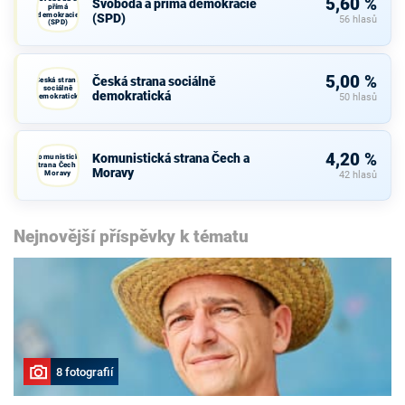
5,60 %
Svoboda a přímá demokracie
přímá
demokracie
(SPD)
56 hlasů
(SPD)
5,00 %
Česká strana sociálně
Česká strana
sociálně
demokratická
demokratická
50 hlasů
4,20 %
Komunistická strana Čech a
Komunistická
strana Čech a
Moravy
Moravy
42 hlasů
Nejnovější příspěvky k tématu
8 fotografií