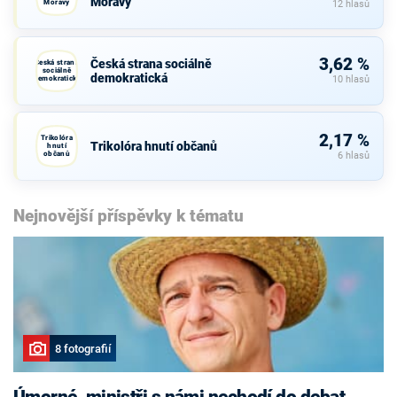
Moravy
Moravy
12 hlasů
3,62 %
Česká strana sociálně
Česká strana
sociálně
demokratická
demokratická
10 hlasů
2,17 %
Trikolóra
Trikolóra hnutí občanů
hnutí
občanů
6 hlasů
Nejnovější příspěvky k tématu
8 fotografií
Úmorné, ministři s námi nechodí do debat,