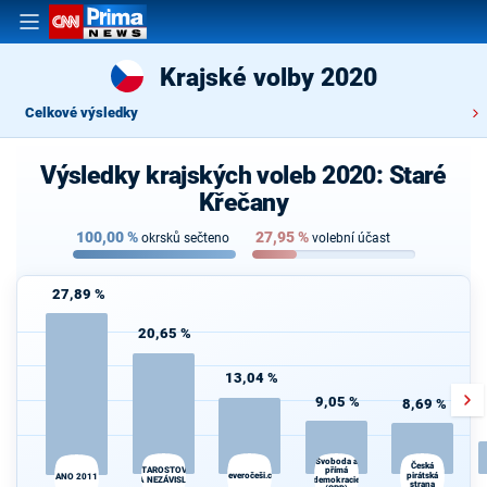
Krajské volby 2020
Celkové výsledky
Výsledky krajských voleb 2020: Staré
Křečany
100,00
%
27,95
%
okrsků sečteno
volební účast
27,89 %
20,65 %
13,04 %
9,05 %
8,69 %
Svoboda a
Česká
STAROSTOVÉ
přímá
Severočeši.cz
pirátská
d
ANO 2011
A NEZÁVISLÍ
demokracie
strana