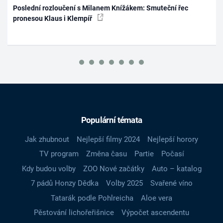
Poslední rozloučení s Milanem Knížákem: Smuteční řec
pronesou Klaus i Klempíř
Populární témata
Jak zhubnout
Nejlepší filmy 2024
Nejlepší horory
TV program
Změna času
Partie
Počasí
Kdy budou volby
ZOO Nové začátky
Auto – katalog
7 pádů Honzy Dědka
Volby 2025
Svařené víno
Tatarák podle Pohlreicha
Aloe vera
Pěstování lichořeřišnice
Výpočet ascendentu