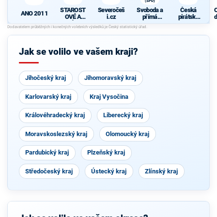
(SPD)
STAROST
Severočeš
Svoboda a
Česká
ANO 2011
OVÉ A
i.cz
přímá
pirátská
d
NEZÁVISL
demokraci
strana
c
Í
e (SPD)
Jak se volilo ve vašem kraji?
Jihočeský kraj
Jihomoravský kraj
Karlovarský kraj
Kraj Vysočina
Královéhradecký kraj
Liberecký kraj
Moravskoslezský kraj
Olomoucký kraj
Pardubický kraj
Plzeňský kraj
Středočeský kraj
Ústecký kraj
Zlínský kraj