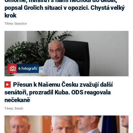
popsal Grolich situaci v opozici. Chystá velký
krok
Téma: Opozice
6 fotografií
Přesun k Našemu Česku zvažují další
senátoři, prozradil Kuba. ODS reagovala
nečekaně
Téma: Senát