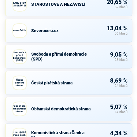
20,65 %
STAROSTOVÉ
STAROSTOVÉ A NEZÁVISLÍ
A NEZÁVISLÍ
57 hlasů
13,04 %
Severočeši.cz
Severočeši.cz
36 hlasů
Svoboda a
9,05 %
Svoboda a přímá demokracie
přímá
demokracie
(SPD)
25 hlasů
(SPD)
8,69 %
Česká
Česká pirátská strana
pirátská
strana
24 hlasů
5,07 %
Občanská
Občanská demokratická strana
demokratická
strana
14 hlasů
4,34 %
Komunistická strana Čech a
Komunistická
strana Čech a