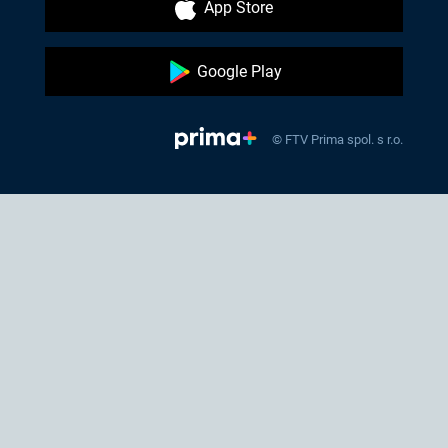
App Store
Google Play
© FTV Prima spol. s r.o.