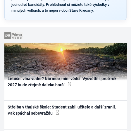
jednotlivé kandidáty. Prohlédnout si můžete také výsledky v
minulých volbách, a to nejen v obci Staré Křečany.
Letošní vlna veder? Nic moc, míní vědci. Vysvětlili, proč rok
2027 bude zřejmě daleko horší
Střelba v thajské škole: Student zabil učitele a další zranil.
Pak spáchal sebevraždu