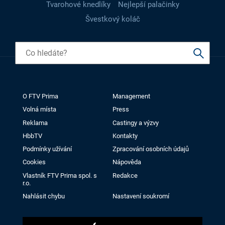
Tvarohové knedlíky
Nejlepší palačinky
Švestkový koláč
O FTV Prima
Management
Volná místa
Press
Reklama
Castingy a výzvy
HbbTV
Kontakty
Podmínky užívání
Zpracování osobních údajů
Cookies
Nápověda
Vlastník FTV Prima spol. s
Redakce
r.o.
Nahlásit chybu
Nastavení soukromí