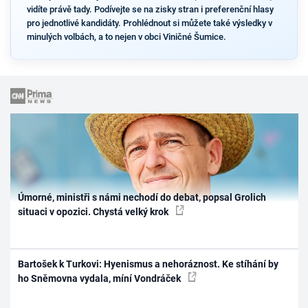
vidíte právě tady. Podívejte se na zisky stran i preferenční hlasy
pro jednotlivé kandidáty. Prohlédnout si můžete také výsledky v
minulých volbách, a to nejen v obci Viničné Šumice.
Úmorné, ministři s námi nechodí do debat, popsal Grolich
situaci v opozici. Chystá velký krok
Bartošek k Turkovi: Hyenismus a nehoráznost. Ke stíhání by
ho Sněmovna vydala, míní Vondráček