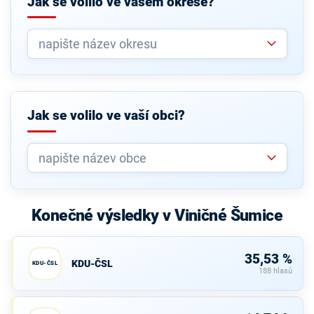
Jak se volilo ve vašem okrese?
Jak se volilo ve vaší obci?
Konečné výsledky v Viničné Šumice
35,53 %
KDU-ČSL
KDU-ČSL
188 hlasů