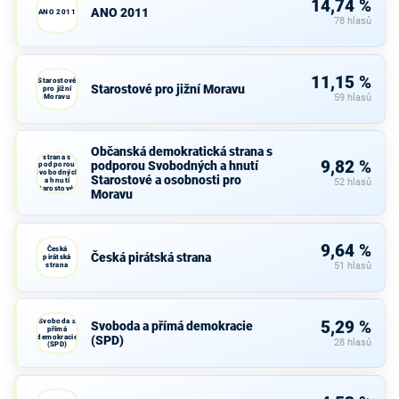
14,74 %
ANO 2011
ANO 2011
78 hlasů
11,15 %
Starostové
Starostové pro jižní Moravu
pro jižní
Moravu
59 hlasů
Občanská
Občanská demokratická strana s
demokratická
strana s
9,82 %
podporou Svobodných a hnutí
podporou
Svobodných
Starostové a osobnosti pro
a hnutí
52 hlasů
Starostové a
Moravu
osobnosti
pro Moravu
9,64 %
Česká
Česká pirátská strana
pirátská
strana
51 hlasů
Svoboda a
5,29 %
Svoboda a přímá demokracie
přímá
demokracie
(SPD)
28 hlasů
(SPD)