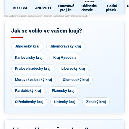
Starostové a
osobnosti
Starostové
Občanská
Česká
S
pro Moravu
KDU-ČSL
ANO 2011
pro jižní
demokrati
pirátská
Moravu
cká strana
strana
d
s podporou
Svobodný
ch a hnutí
Jak se volilo ve vašem kraji?
Starostové
a
osobnosti
pro
Jihočeský kraj
Jihomoravský kraj
Moravu
Karlovarský kraj
Kraj Vysočina
Královéhradecký kraj
Liberecký kraj
Moravskoslezský kraj
Olomoucký kraj
Pardubický kraj
Plzeňský kraj
Středočeský kraj
Ústecký kraj
Zlínský kraj