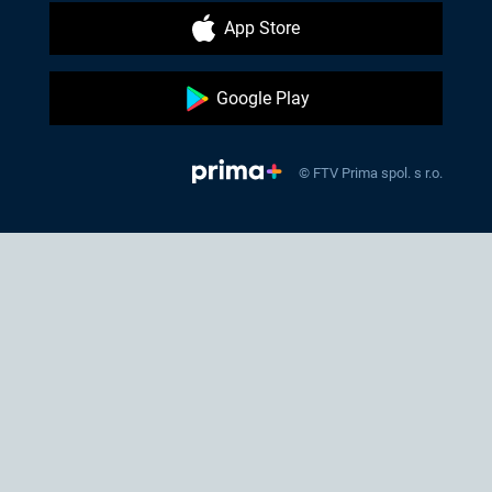
App Store
Google Play
© FTV Prima spol. s r.o.