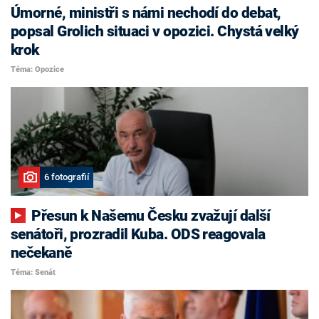
Úmorné, ministři s námi nechodí do debat,
popsal Grolich situaci v opozici. Chystá velký
krok
Téma: Opozice
6 fotografií
Přesun k Našemu Česku zvažují další
senátoři, prozradil Kuba. ODS reagovala
nečekaně
Téma: Senát