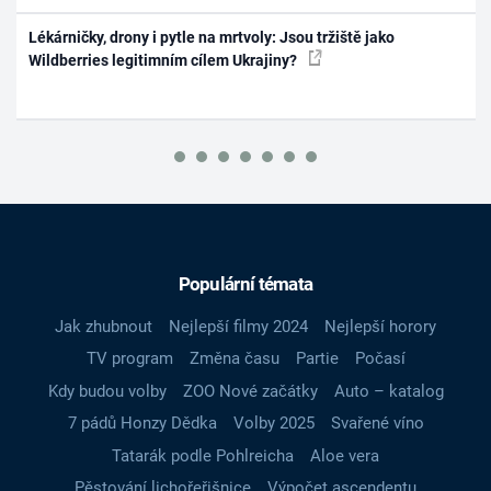
Lékárničky, drony i pytle na mrtvoly: Jsou tržiště jako
Wildberries legitimním cílem Ukrajiny?
Populární témata
Jak zhubnout
Nejlepší filmy 2024
Nejlepší horory
TV program
Změna času
Partie
Počasí
Kdy budou volby
ZOO Nové začátky
Auto – katalog
7 pádů Honzy Dědka
Volby 2025
Svařené víno
Tatarák podle Pohlreicha
Aloe vera
Pěstování lichořeřišnice
Výpočet ascendentu