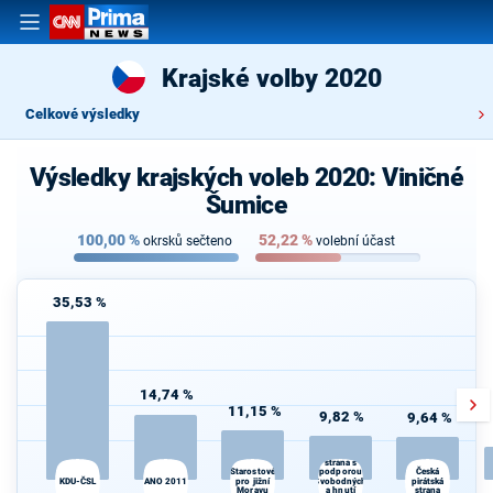
Krajské volby 2020
Celkové výsledky
Výsledky krajských voleb 2020: Viničné
Šumice
100,00
%
52,22
%
okrsků sečteno
volební účast
35,53 %
14,74 %
11,15 %
9,82 %
9,64 %
Občanská
demokratická
strana s
podporou
Starostové
Česká
KDU-ČSL
ANO 2011
pro jižní
Svobodných
pirátská
Moravu
a hnutí
strana