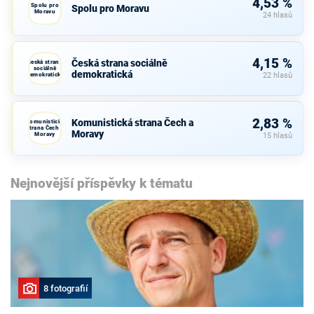
4,53 %
Spolu pro
Spolu pro Moravu
Moravu
24 hlasů
4,15 %
Česká strana sociálně
Česká strana
sociálně
demokratická
demokratická
22 hlasů
2,83 %
Komunistická strana Čech a
Komunistická
strana Čech a
Moravy
Moravy
15 hlasů
Nejnovější příspěvky k tématu
8 fotografií