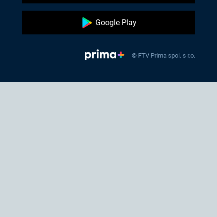
Google Play
© FTV Prima spol. s r.o.