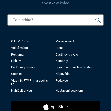
Švestkový koláč
O FTV Prima
Management
Volná místa
Press
Reklama
Castingy a výzvy
HbbTV
Kontakty
Podmínky užívání
Zpracování osobních údajů
Cookies
Nápověda
Vlastník FTV Prima spol. s
Redakce
r.o.
Nahlásit chybu
Nastavení soukromí
App Store