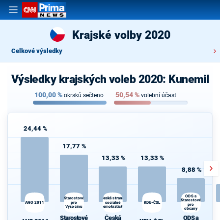
Krajské volby 2020
Celkové výsledky
Výsledky krajských voleb 2020: Kunemil
100,00
%
50,54
%
okrsků sečteno
volební účast
24,44 %
17,77 %
13,33 %
13,33 %
8,88 %
ODS a
Starostové
Česká strana
Starostové
ANO 2011
pro
sociálně
KDU-ČSL
pro
Vysočinu
demokratická
občany
Starostové
Česká
ODS a