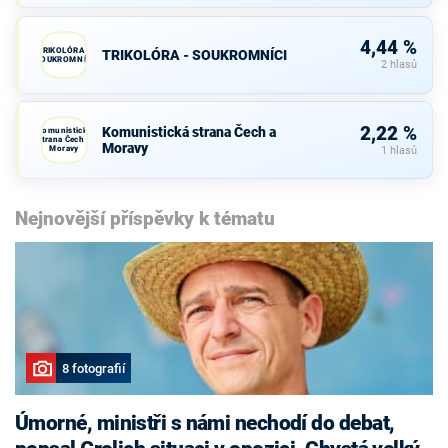
4,44 %
TRIKOLÓRA -
TRIKOLÓRA - SOUKROMNÍCI
SOUKROMNÍCI
2 hlasů
2,22 %
Komunistická strana Čech a
Komunistická
strana Čech a
Moravy
Moravy
1 hlasů
Nejnovější příspěvky k tématu
8 fotografií
Úmorné, ministři s námi nechodí do debat,