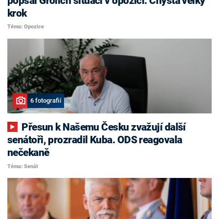
popsal Grolich situaci v opozici. Chystá velký
krok
Téma: Opozice
6 fotografií
Přesun k Našemu Česku zvažují další
senátoři, prozradil Kuba. ODS reagovala
nečekaně
Téma: Senát