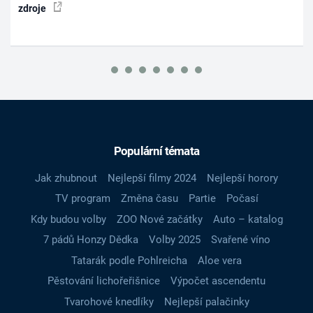
zdroje
Populární témata
Jak zhubnout
Nejlepší filmy 2024
Nejlepší horory
TV program
Změna času
Partie
Počasí
Kdy budou volby
ZOO Nové začátky
Auto – katalog
7 pádů Honzy Dědka
Volby 2025
Svařené víno
Tatarák podle Pohlreicha
Aloe vera
Pěstování lichořeřišnice
Výpočet ascendentu
Tvarohové knedlíky
Nejlepší palačinky