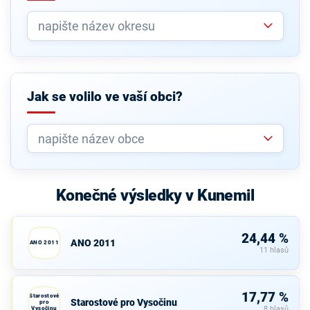
Jak se volilo ve vaší obci?
Konečné výsledky v Kunemil
24,44 %
ANO 2011
ANO 2011
11 hlasů
17,77 %
Starostové
Starostové pro Vysočinu
pro
Vysočinu
8 hlasů