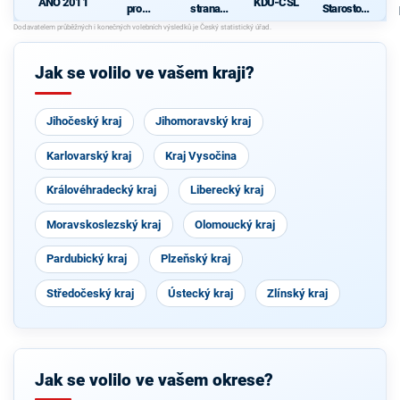
ANO 2011
KDU-ČSL
pro
strana
Starostové
Vysočinu
sociálně
pro občany
demokrati
cká
Jak se volilo ve vašem kraji?
Jihočeský kraj
Jihomoravský kraj
Karlovarský kraj
Kraj Vysočina
Královéhradecký kraj
Liberecký kraj
Moravskoslezský kraj
Olomoucký kraj
Pardubický kraj
Plzeňský kraj
Středočeský kraj
Ústecký kraj
Zlínský kraj
Jak se volilo ve vašem okrese?