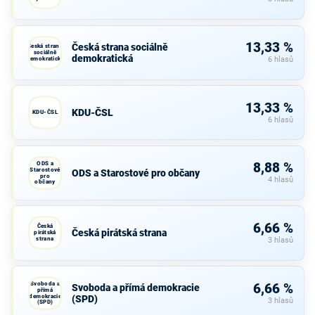
13,33 %
Česká strana sociálně
Česká strana
sociálně
demokratická
demokratická
6 hlasů
13,33 %
KDU-ČSL
KDU-ČSL
6 hlasů
ODS a
8,88 %
Starostové
ODS a Starostové pro občany
pro
4 hlasů
občany
6,66 %
Česká
Česká pirátská strana
pirátská
strana
3 hlasů
Svoboda a
6,66 %
Svoboda a přímá demokracie
přímá
demokracie
(SPD)
3 hlasů
(SPD)