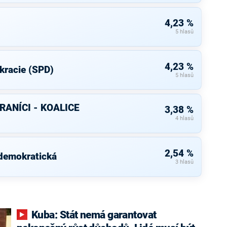
4,23 %
5 hlasů
4,23 %
kracie (SPD)
5 hlasů
RANÍCI - KOALICE
3,38 %
4 hlasů
2,54 %
 demokratická
3 hlasů
Kuba: Stát nemá garantovat