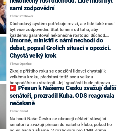
nekonečný růst důchodů. Lidé musí být
sami zodpovědní
Téma: Rozhovor
Důchodový systém potřebuje revizi, ale lidé také musí
být více zodpovědní. Stát tu není od toho, aby
každému garantoval nekonečně rostoucí důchod.
Úmorné, ministři s námi nechodí do
Chybí tu nový systém a my ho představíme,řekl
hejtman Jihočeského kraje a předseda hnutí Naše
debat, popsal Grolich situaci v opozici.
Česko Martin Kuba v rozhovoru pro CNN Prima NEWS.
Chystá velký krok
V čele státu pak podle něj nemůže být člověk, který by
Téma: Opozice
střetem zájmů omezoval čerpání financí a rozvoj,
dodal. Řešení u Andreje Babiše ale hodnotit nechtěl.
Zkraje příštího roku se opoziční lidovci chystají k
velkému kroku, představí totiž svou velkou
hospodářskou strategii. Její součástí bude příprava na
Přesun k Našemu Česku zvažují další
stárnutí populace, řekl ve středu na setkání s novináři
nový předseda lidovců Jan Grolich. Ten zároveň v
senátoři, prozradil Kuba. ODS reagovala
senátních volbách kandiduje ve Vyškově. Popsal i
nečekaně
aktivitu opozice, o níž vládní strany nebo političtí
Téma: Senát
komentátoři mluví jako o slabé a v defenzivě. „Je to
úmorná práce upozorňovat na chyby vlády. Ministři s
Na hnutí Naše Česko se obracejí někteří stávající
námi navíc nechodí do debat. Chceme ale ukazovat
senátoři a zvažují přesun do našeho klubu, pokud ho
svoje témata,“ odpověděl Grolich na dotaz CNN Prima
po volbách získáme. V rozhovoru pro CNN Prima