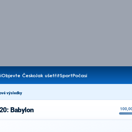
í
Objevte Česko
Jak ušetřit
Sport
Počasí
ové výsledky
20: Babylon
100,0