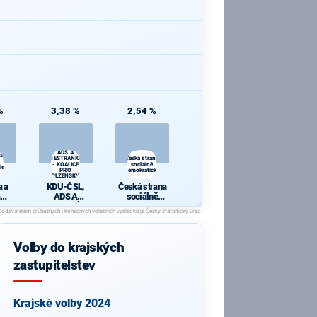
%
3,38 %
2,54 %
KDU-ČSL,
ADS A
 a
NESTRANÍCI
Česká strana
- KOALICE
sociálně
ie
PRO
demokratická
PLZEŇSKÝ
KRAJ
 a
KDU-ČSL,
Česká strana
ADS A
sociálně
cie
NESTRANÍCI -
demokratická
KOALICE PRO
PLZEŇSKÝ
KRAJ
Volby do krajských
zastupitelstev
Krajské volby 2024