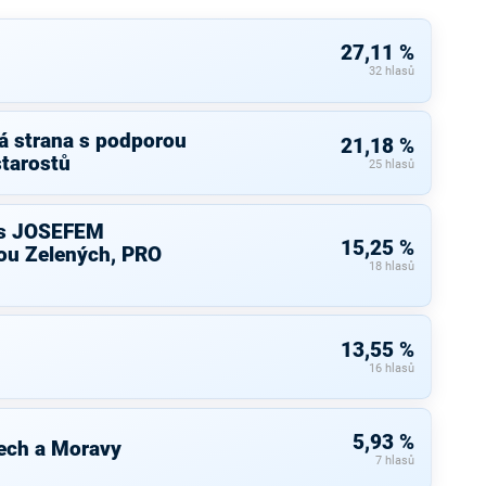
27,11 %
32 hlasů
á strana s podporou
21,18 %
starostů
25 hlasů
s JOSEFEM
15,25 %
u Zelených, PRO
18 hlasů
13,55 %
16 hlasů
5,93 %
ech a Moravy
7 hlasů