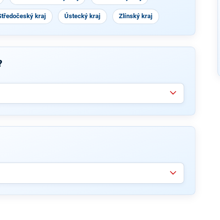
Středočeský kraj
Ústecký kraj
Zlínský kraj
?