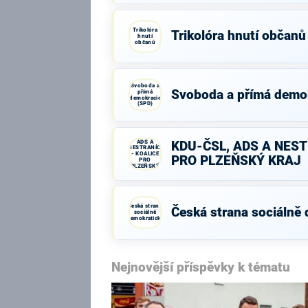
Trikolóra
Trikolóra hnutí občanů
hnutí
občanů
Svoboda a
Svoboda a přímá demo
přímá
demokracie
(SPD)
KDU-ČSL,
ADS A
KDU-ČSL, ADS A NEST
NESTRANÍCI
- KOALICE
PRO PLZEŇSKÝ KRAJ
PRO
PLZEŇSKÝ
KRAJ
Česká strana
Česká strana sociálně
sociálně
demokratická
Nejnovější příspěvky k tématu