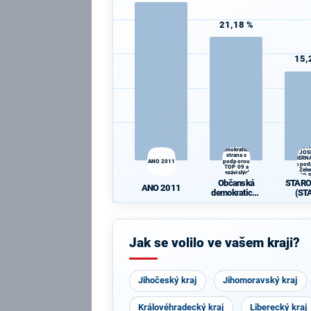
21,18 %
15,
STAR
Občanská
(ST
demokratická
JOS
strana s
BERN
ANO 2011
podporou
a po
TOP 09 a
Zele
nezávislých
PRO P
starostů
Občanská
STAR
Idea
ANO 2011
demokratická
(ST
strana s
JOS
podporou TOP
BERN
09 a
a po
nezávislých
Zele
Jak se volilo ve vašem kraji?
starostů
PRO P
Idea
Jihočeský kraj
Jihomoravský kraj
Královéhradecký kraj
Liberecký kraj