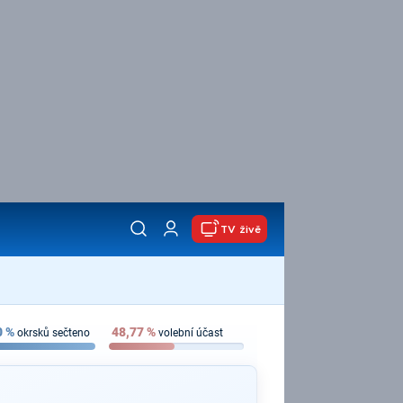
TV živě
0
%
48,77
%
okrsků sečteno
volební účast