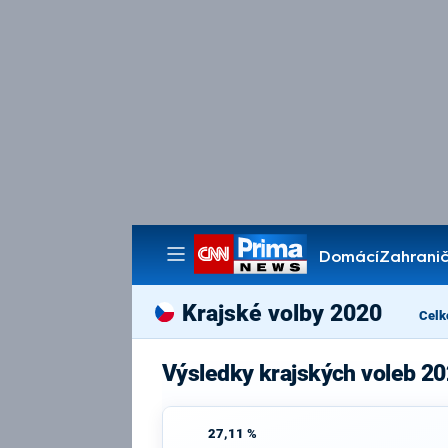
Domácí
Zahranič
Pořady
Krajské volby 2020
Celk
Výsledky krajských voleb 20
27,11 %