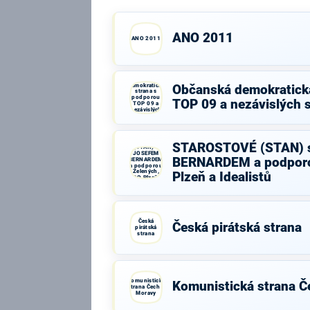
ANO 2011
ANO 2011
Občanská
demokratická
Občanská demokratick
strana s
podporou
TOP 09 a nezávislých 
TOP 09 a
nezávislých
starostů
STAROSTOVÉ
STAROSTOVÉ (STAN) 
(STAN) s
JOSEFEM
BERNARDEM a podporo
BERNARDEM
a podporou
Zelených,
Plzeň a Idealistů
PRO Plzeň a
Idealistů
Česká
Česká pirátská strana
pirátská
strana
Komunistická
Komunistická strana Č
strana Čech a
Moravy