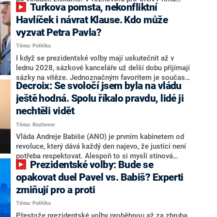
Turkova pomsta, nekonfliktní
NEWS.
NEWS to řekl zakladatel hnutí a jihočeský hejtman
Martin Kuba. Konkrétní nebyl, ale získat by takto mohl
Havlíček i návrat Klause. Kdo může
například senátora Zdeňka Hrabu, který je dnes
vyzvat Petra Pavla?
součástí klubu ODS a TOP 09. Hraba to na dotaz
Téma: Politika
redakce nevyloučil. Předseda klubu senátorů ODS
Zdeněk Nytra redakci řekl, že počítá s odchodem
I když se prezidentské volby mají uskutečnit až v
některých senátorů z klubu a že Naše Česko není
lednu 2028, sázkové kanceláře už delší dobu přijímají
nepřítel, ale soupeř.
sázky na vítěze. Jednoznačným favoritem je současná
Decroix: Se svoločí jsem byla na vládu
hlava státu Petr Pavel. Daleko za ním pak bookmakeři
zmiňují dva výrazné politiky ANO, tedy premiéra
ještě hodná. Spolu říkalo pravdu, lidé ji
Andreje Babiše a ministra průmyslu Karla Havlíčka.
nechtěli vidět
Oblíbeným tipem samotných sázkařů je poslanec za
Téma: Rozhovor
Motoristy Filip Turek. Politolog Jan Kubáček nicméně
o případné kandidatuře kohokoliv ze zmíněné trojice
Vláda Andreje Babiše (ANO) je prvním kabinetem od
značně pochybuje. Podle něj současná koalice dosud
revoluce, který dává každý den najevo, že justici není
nemá osobu, která by Pavlovi mohla konkurovat.
potřeba respektovat. Alespoň to si myslí stínová
Prezidentské volby: Bude se
ministryně spravedlnosti ODS Eva Decroix. V
rozhovoru pro CNN Prima NEWS si nebrala servítky
opakovat duel Pavel vs. Babiš? Experti
ohledně politického výkonu svého nástupce Jeronýma
zmiňují pro a proti
Tejce (za ANO) či vládní zmocněnkyně pro lidská
Téma: Politika
práva Taťány Malé (ANO). Označením „svoloč“ na
adresu vlády prý byla ještě hodná. Decroix se také
Přestože prezidentské volby proběhnou až za zhruba