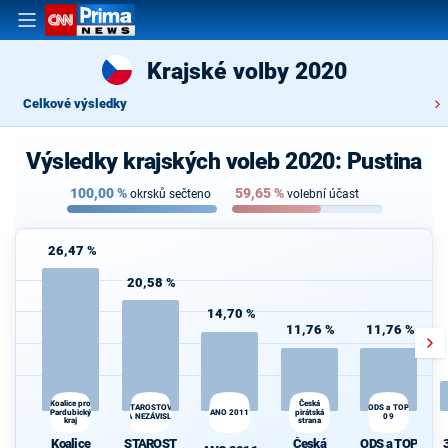
Krajské volby 2020
Celkové výsledky
Výsledky krajských voleb 2020: Pustina
100,00
%
59,65
%
okrsků sečteno
volební účast
26,47 %
20,58 %
14,70 %
11,76 %
11,76 %
Česká
Koalice pro
ODS a TOP
STAROSTOVÉ
Pardubický
ANO 2011
pirátská
A NEZÁVISLÍ
09
kraj
strana
Koalice
STAROST
Česká
ODS a TOP