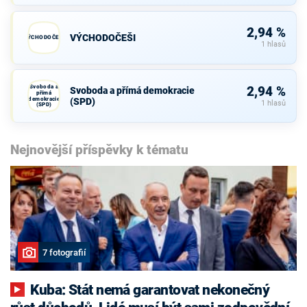
2,94 %
VÝCHODOČEŠI
VÝCHODOČEŠI
1 hlasů
Svoboda a
2,94 %
Svoboda a přímá demokracie
přímá
demokracie
(SPD)
1 hlasů
(SPD)
Nejnovější příspěvky k tématu
7 fotografií
Kuba: Stát nemá garantovat nekonečný