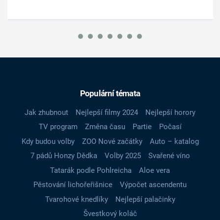
Populární témata
Jak zhubnout
Nejlepší filmy 2024
Nejlepší horory
TV program
Změna času
Partie
Počasí
Kdy budou volby
ZOO Nové začátky
Auto – katalog
7 pádů Honzy Dědka
Volby 2025
Svařené víno
Tatarák podle Pohlreicha
Aloe vera
Pěstování lichořeřišnice
Výpočet ascendentu
Tvarohové knedlíky
Nejlepší palačinky
Švestkový koláč