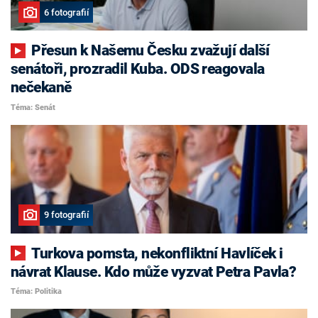
6 fotografií
Přesun k Našemu Česku zvažují další
senátoři, prozradil Kuba. ODS reagovala
nečekaně
Téma: Senát
9 fotografií
Turkova pomsta, nekonfliktní Havlíček i
návrat Klause. Kdo může vyzvat Petra Pavla?
Téma: Politika