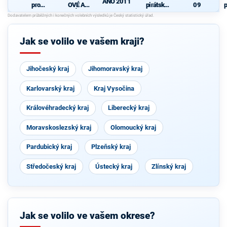
ANO 2011
pro
OVÉ A
pirátská
09
p
Pardubick
NEZÁVISL
strana
ý kraj
Í
P
Jak se volilo ve vašem kraji?
Jihočeský kraj
Jihomoravský kraj
Karlovarský kraj
Kraj Vysočina
Královéhradecký kraj
Liberecký kraj
Moravskoslezský kraj
Olomoucký kraj
Pardubický kraj
Plzeňský kraj
Středočeský kraj
Ústecký kraj
Zlínský kraj
Jak se volilo ve vašem okrese?