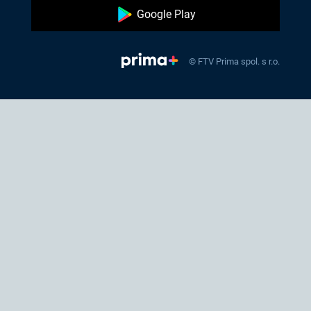
Google Play
© FTV Prima spol. s r.o.