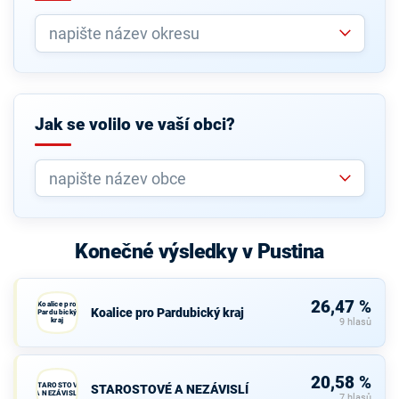
Jak se volilo ve vaší obci?
Konečné výsledky v Pustina
26,47 %
Koalice pro
Koalice pro Pardubický kraj
Pardubický
kraj
9 hlasů
20,58 %
STAROSTOVÉ
STAROSTOVÉ A NEZÁVISLÍ
A NEZÁVISLÍ
7 hlasů