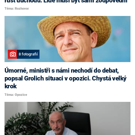
růst důchodů. Lidé musí být sami zodpovědní
Téma: Rozhovor
8 fotografií
Úmorné, ministři s námi nechodí do debat,
popsal Grolich situaci v opozici. Chystá velký
krok
Téma: Opozice