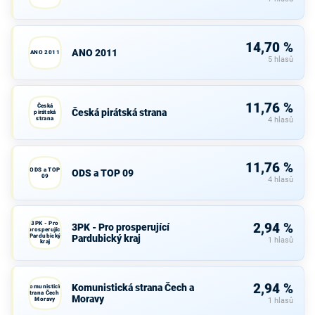
14,70 %
ANO 2011
ANO 2011
5 hlasů
11,76 %
Česká
Česká pirátská strana
pirátská
strana
4 hlasů
11,76 %
ODS a TOP
ODS a TOP 09
09
4 hlasů
3PK - Pro
2,94 %
3PK - Pro prosperující
prosperující
Pardubický
Pardubický kraj
1 hlasů
kraj
2,94 %
Komunistická strana Čech a
Komunistická
strana Čech a
Moravy
Moravy
1 hlasů