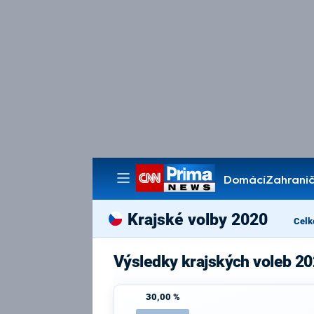
Domácí
Zahranič
Pořady
Krajské volby 2020
Celk
Výsledky krajských voleb 20
30,00 %