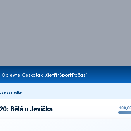
í
Objevte Česko
Jak ušetřit
Sport
Počasí
ové výsledky
20: Bělá u Jevíčka
100,0