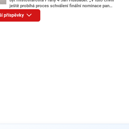
ještě probíhá proces schválení finální nominace pana
Jana Hušbauera Výborem hnutí ANO,“ uvedl pro
ší příspěvky
redakci místopředseda pražského ANO Martin
Benkovič. O Hušbauerovi se spekulovalo jako o
náhradníkovi v čele pražské kandidátky poté, co
rezignoval po sérii nejasností v majetkových
přiznáních a pořizování bytů Ondřej Prokop. Zároveň
ale stále není jasné, kdo bude za ANO kandidovat ve
dvou ze tří pražských obvodů do horní komory
parlamentu. ANO má v Praze dlouhodobě horší
výsledky než ve zbytku republiky.