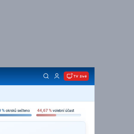
TV živě
0
%
44,67
%
okrsků sečteno
volební účast