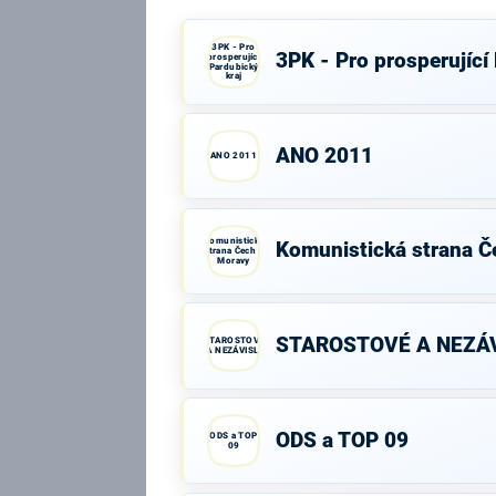
3PK - Pro
3PK - Pro prosperující
prosperující
Pardubický
kraj
ANO 2011
ANO 2011
Komunistická
Komunistická strana Č
strana Čech a
Moravy
STAROSTOVÉ A NEZÁV
STAROSTOVÉ
A NEZÁVISLÍ
ODS a TOP 09
ODS a TOP
09