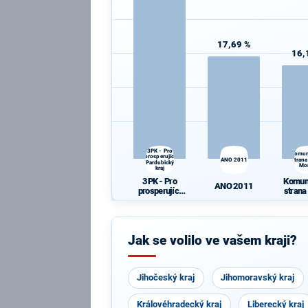
17,69 %
16,
3PK - Pro
Komun
prosperující
ANO 2011
strana
Pardubický
Mo
kraj
3PK - Pro
Komun
ANO 2011
prosperující
strana
Pardubický
Mo
kraj
Jak se volilo ve vašem kraji?
Jihočeský kraj
Jihomoravský kraj
Královéhradecký kraj
Liberecký kraj