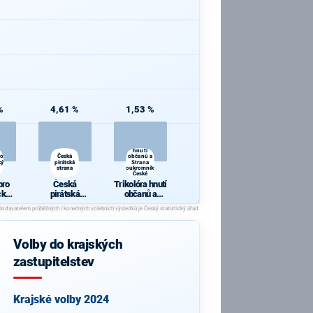
%
4,61 %
1,53 %
Trikolóra
hnutí
ro
Česká
občanů a
ký
pirátská
Strana
strana
soukromníků
České
republiky
pro
Česká
Trikolóra hnutí
cký
pirátská
občanů a
strana
Strana
soukromníků
České
republiky
Volby do krajských
zastupitelstev
Krajské volby 2024