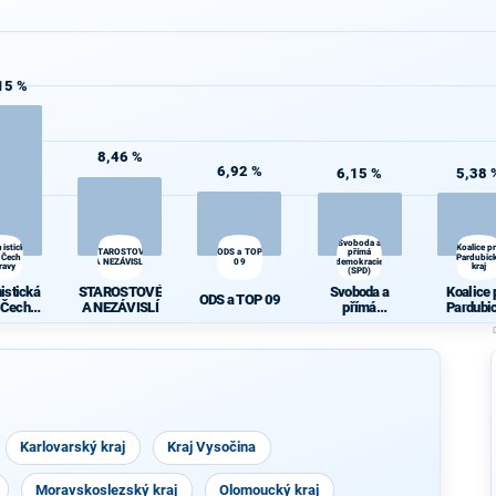
15 %
8,46 %
6,92 %
6,15 %
5,38 
Svoboda a
istická
Koalice p
STAROSTOVÉ
ODS a TOP
přímá
 Čech a
Pardubic
A NEZÁVISLÍ
09
demokracie
ravy
kraj
(SPD)
istická
STAROSTOVÉ
Svoboda a
Koalice 
ODS a TOP 09
 Čech a
A NEZÁVISLÍ
přímá
Pardubi
ravy
demokracie
kraj
(SPD)
Karlovarský kraj
Kraj Vysočina
Moravskoslezský kraj
Olomoucký kraj