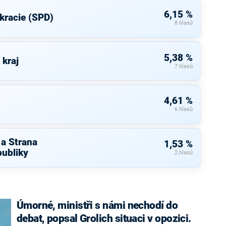
6,15 %
kracie (SPD)
8 hlasů
5,38 %
 kraj
7 hlasů
4,61 %
6 hlasů
 a Strana
1,53 %
ubliky
2 hlasů
Úmorné, ministři s námi nechodí do
debat, popsal Grolich situaci v opozici.