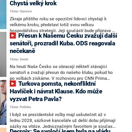
Chystá velký krok
Téma: Opozice
Zkraje příštího roku se opoziční lidovci chystají k
velkému kroku, představí totiž svou velkou
hospodářskou strategii. Její součástí bude příprava na
Přesun k Našemu Česku zvažují další
stárnutí populace, řekl ve středu na setkání s novináři
nový předseda lidovců Jan Grolich. Ten zároveň v
senátoři, prozradil Kuba. ODS reagovala
senátních volbách kandiduje ve Vyškově. Popsal i
nečekaně
aktivitu opozice, o níž vládní strany nebo političtí
Téma: Senát
komentátoři mluví jako o slabé a v defenzivě. „Je to
úmorná práce upozorňovat na chyby vlády. Ministři s
Na hnutí Naše Česko se obracejí někteří stávající
námi navíc nechodí do debat. Chceme ale ukazovat
senátoři a zvažují přesun do našeho klubu, pokud ho
svoje témata,“ odpověděl Grolich na dotaz CNN Prima
po volbách získáme. V rozhovoru pro CNN Prima
Turkova pomsta, nekonfliktní
NEWS.
NEWS to řekl zakladatel hnutí a jihočeský hejtman
Martin Kuba. Konkrétní nebyl, ale získat by takto mohl
Havlíček i návrat Klause. Kdo může
například senátora Zdeňka Hrabu, který je dnes
vyzvat Petra Pavla?
součástí klubu ODS a TOP 09. Hraba to na dotaz
Téma: Politika
redakce nevyloučil. Předseda klubu senátorů ODS
Zdeněk Nytra redakci řekl, že počítá s odchodem
I když se prezidentské volby mají uskutečnit až v
některých senátorů z klubu a že Naše Česko není
lednu 2028, sázkové kanceláře už delší dobu přijímají
nepřítel, ale soupeř.
sázky na vítěze. Jednoznačným favoritem je současná
Decroix: Se svoločí jsem byla na vládu