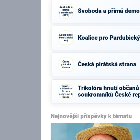
Svoboda a
Svoboda a přímá demo
přímá
demokracie
(SPD)
Koalice pro
Koalice pro Pardubický
Pardubický
kraj
Česká
Česká pirátská strana
pirátská
strana
Trikolóra
hnutí
Trikolóra hnutí občanů
občanů a
Strana
soukromníků České rep
soukromníků
České
republiky
Nejnovější příspěvky k tématu