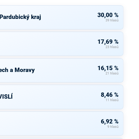
30,00 %
 Pardubický kraj
39 hlasů
17,69 %
23 hlasů
16,15 %
ech a Moravy
21 hlasů
8,46 %
ISLÍ
11 hlasů
6,92 %
9 hlasů