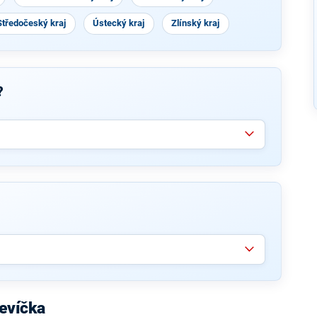
Středočeský kraj
Ústecký kraj
Zlínský kraj
?
evíčka