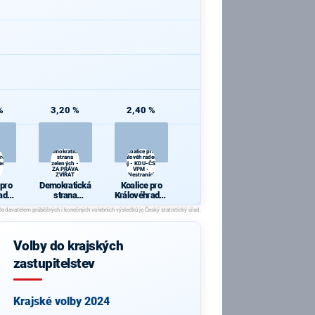
%
3,20 %
2,40 %
Demokratická
Koalice pro
pro
strana
Královéhradecký
ecký
zelených -
kraj - KDU-ČSL -
ZA PRÁVA
VPM -
ZVÍŘAT
Nestraníci
 pro
Demokratická
Koalice pro
adec
strana
Královéhradec
j
zelených - ZA
ký kraj - KDU-
PRÁVA
ČSL - VPM -
ZVÍŘAT
Nestraníci
Volby do krajských
zastupitelstev
Krajské volby 2024