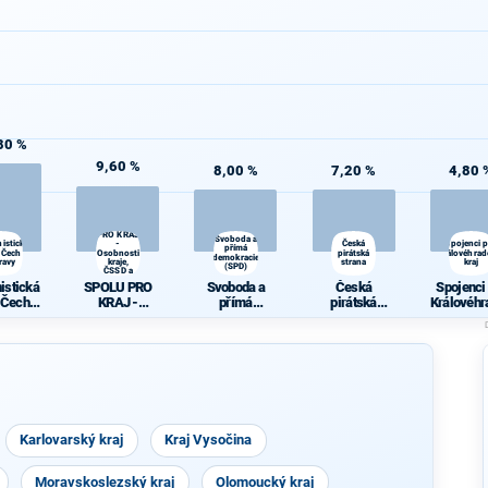
80 %
9,60 %
8,00 %
7,20 %
4,80 
SPOLU
PRO KRAJ
Svoboda a
istická
-
Česká
Spojenci 
přímá
 Čech a
Osobnosti
pirátská
Královéhrad
demokracie
ravy
kraje,
strana
kraj
(SPD)
ČSSD a
Zelení
istická
SPOLU PRO
Svoboda a
Česká
Spojenci
 Čech a
KRAJ -
přímá
pirátská
Královéhr
ravy
Osobnosti
demokracie
strana
ký kra
kraje, ČSSD a
(SPD)
Zelení
Karlovarský kraj
Kraj Vysočina
Moravskoslezský kraj
Olomoucký kraj