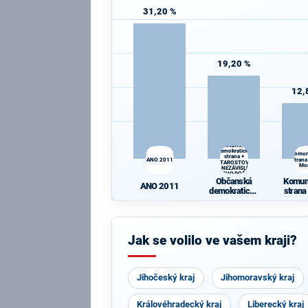
31,20 %
19,20 %
12,
Občanská
demokratická
Komun
strana +
ANO 2011
strana
STAROSTOVÉ
Mo
A NEZÁVISLÍ a
VÝCHODOČEŠI
Občanská
Komun
ANO 2011
demokratická
strana
strana +
Mo
STAROSTOVÉ
A NEZÁVISLÍ
a
Jak se volilo ve vašem kraji?
VÝCHODOČE
ŠI
Jihočeský kraj
Jihomoravský kraj
Královéhradecký kraj
Liberecký kraj