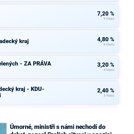
7,20 %
9 hlasů
4,80 %
adecký kraj
6 hlasů
elených - ZA PRÁVA
3,20 %
4 hlasů
decký kraj - KDU-
2,40 %
i
3 hlasů
Úmorné, ministři s námi nechodí do