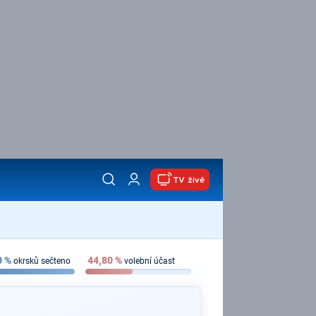
TV živě
0
%
44,80
%
okrsků sečteno
volební účast