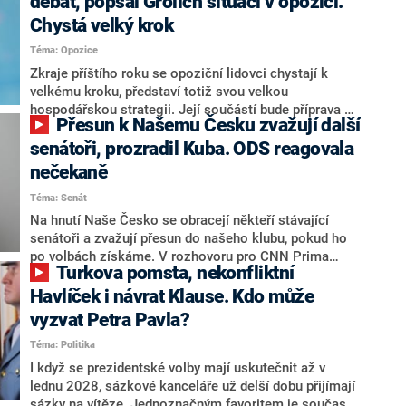
debat, popsal Grolich situaci v opozici.
Chystá velký krok
Téma: Opozice
Zkraje příštího roku se opoziční lidovci chystají k
velkému kroku, představí totiž svou velkou
hospodářskou strategii. Její součástí bude příprava na
Přesun k Našemu Česku zvažují další
stárnutí populace, řekl ve středu na setkání s novináři
nový předseda lidovců Jan Grolich. Ten zároveň v
senátoři, prozradil Kuba. ODS reagovala
senátních volbách kandiduje ve Vyškově. Popsal i
nečekaně
aktivitu opozice, o níž vládní strany nebo političtí
Téma: Senát
komentátoři mluví jako o slabé a v defenzivě. „Je to
úmorná práce upozorňovat na chyby vlády. Ministři s
Na hnutí Naše Česko se obracejí někteří stávající
námi navíc nechodí do debat. Chceme ale ukazovat
senátoři a zvažují přesun do našeho klubu, pokud ho
svoje témata,“ odpověděl Grolich na dotaz CNN Prima
po volbách získáme. V rozhovoru pro CNN Prima
Turkova pomsta, nekonfliktní
NEWS.
NEWS to řekl zakladatel hnutí a jihočeský hejtman
Martin Kuba. Konkrétní nebyl, ale získat by takto mohl
Havlíček i návrat Klause. Kdo může
například senátora Zdeňka Hrabu, který je dnes
vyzvat Petra Pavla?
součástí klubu ODS a TOP 09. Hraba to na dotaz
Téma: Politika
redakce nevyloučil. Předseda klubu senátorů ODS
Zdeněk Nytra redakci řekl, že počítá s odchodem
I když se prezidentské volby mají uskutečnit až v
některých senátorů z klubu a že Naše Česko není
lednu 2028, sázkové kanceláře už delší dobu přijímají
nepřítel, ale soupeř.
sázky na vítěze. Jednoznačným favoritem je současná