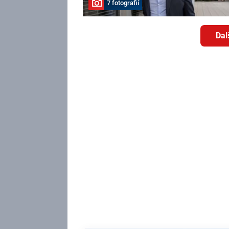
7 fotografií
Dal