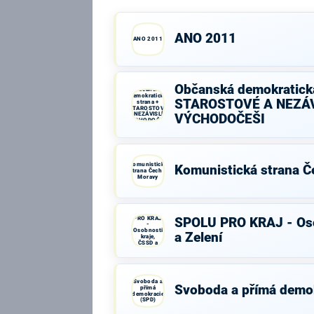
ANO 2011
ANO 2011
Občanská demokratická
Občanská
demokratická
STAROSTOVÉ A NEZÁV
strana +
STAROSTOVÉ
A NEZÁVISLÍ a
VÝCHODOČEŠI
VÝCHODOČEŠI
Komunistická
Komunistická strana Č
strana Čech a
Moravy
SPOLU
PRO KRAJ
SPOLU PRO KRAJ - Oso
-
Osobnosti
a Zelení
kraje,
ČSSD a
Zelení
Svoboda a
Svoboda a přímá demo
přímá
demokracie
(SPD)