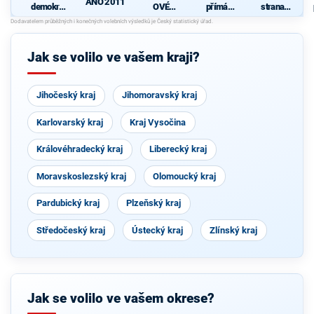
ANO 2011
demokrati
OVÉ
přímá
strana
cká strana
(STAN) s
demokraci
sociálně
s podporou
JOSEFEM
e (SPD)
demokrati
TOP 09 a
BERNARD
cká
nezávislýc
EM a
Jak se volilo ve vašem kraji?
h starostů
podporou
Zelených,
PRO Plzeň
a Idealistů
Jihočeský kraj
Jihomoravský kraj
Karlovarský kraj
Kraj Vysočina
Královéhradecký kraj
Liberecký kraj
Moravskoslezský kraj
Olomoucký kraj
Pardubický kraj
Plzeňský kraj
Středočeský kraj
Ústecký kraj
Zlínský kraj
Jak se volilo ve vašem okrese?