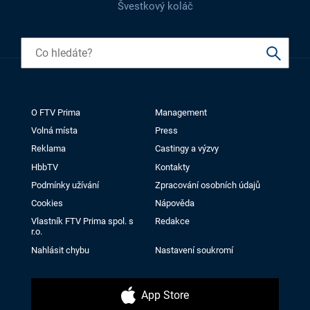
Švestkový koláč
O FTV Prima
Management
Volná místa
Press
Reklama
Castingy a výzvy
HbbTV
Kontakty
Podmínky užívání
Zpracování osobních údajů
Cookies
Nápověda
Vlastník FTV Prima spol. s
Redakce
r.o.
Nahlásit chybu
Nastavení soukromí
App Store