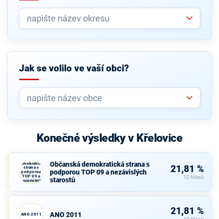
Jak se volilo ve vaší obci?
Konečné výsledky v Křelovice
Občanská
Občanská demokratická strana s
demokratická
21,81 %
strana s
podporou TOP 09 a nezávislých
podporou
TOP 09 a
12 hlasů
starostů
nezávislých
starostů
21,81 %
ANO 2011
ANO 2011