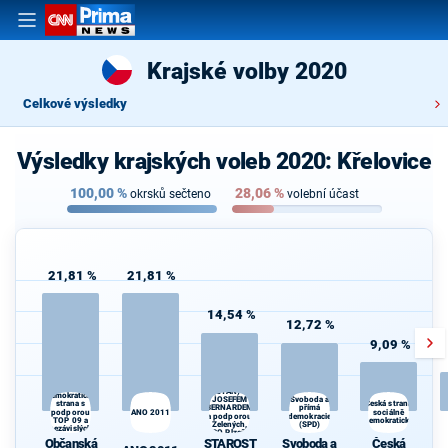
Krajské volby 2020
Celkové výsledky
Výsledky krajských voleb 2020: Křelovice
100,00
%
28,06
%
okrsků sečteno
volební účast
21,81 %
21,81 %
14,54 %
12,72 %
9,09 %
STAROSTOVÉ
Občanská
(STAN) s
demokratická
JOSEFEM
Svoboda a
strana s
Česká strana
BERNARDEM
přímá
podporou
ANO 2011
sociálně
a podporou
demokracie
TOP 09 a
demokratická
Zelených,
(SPD)
nezávislých
PRO Plzeň a
starostů
Občanská
STAROST
Svoboda a
Česká
Idealistů