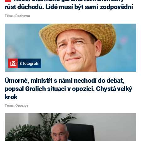
růst důchodů. Lidé musí být sami zodpovědní
Téma: Rozhovor
8 fotografií
Úmorné, ministři s námi nechodí do debat,
popsal Grolich situaci v opozici. Chystá velký
krok
Téma: Opozice