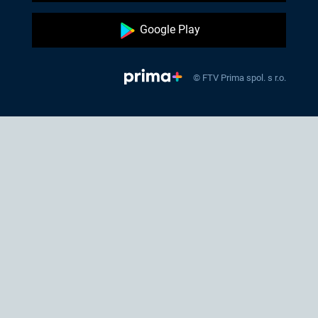
Google Play
© FTV Prima spol. s r.o.