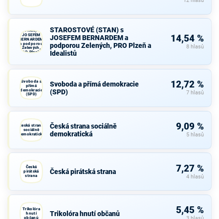
12 hlasů
STAROSTOVÉ
STAROSTOVÉ (STAN) s
(STAN) s
JOSEFEM
14,54 %
JOSEFEM BERNARDEM a
BERNARDEM
a podporou
podporou Zelených, PRO Plzeň a
8 hlasů
Zelených,
Idealistů
PRO Plzeň a
Idealistů
Svoboda a
12,72 %
Svoboda a přímá demokracie
přímá
demokracie
(SPD)
7 hlasů
(SPD)
9,09 %
Česká strana sociálně
Česká strana
sociálně
demokratická
demokratická
5 hlasů
7,27 %
Česká
Česká pirátská strana
pirátská
strana
4 hlasů
5,45 %
Trikolóra
Trikolóra hnutí občanů
hnutí
občanů
3 hlasů