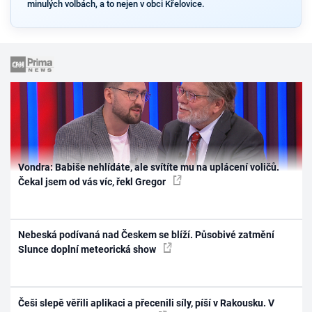
minulých volbách, a to nejen v obci Křelovice.
Vondra: Babiše nehlídáte, ale svítíte mu na uplácení voličů.
Čekal jsem od vás víc, řekl Gregor
Nebeská podívaná nad Českem se blíží. Působivé zatmění
Slunce doplní meteorická show
Češi slepě věřili aplikaci a přecenili síly, píší v Rakousku. V