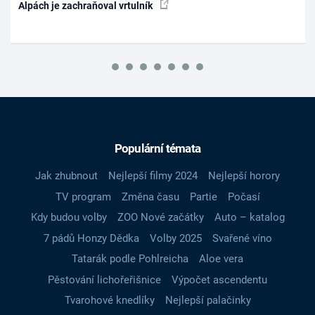
Alpách je zachraňoval vrtulník
Populární témata
Jak zhubnout
Nejlepší filmy 2024
Nejlepší horory
TV program
Změna času
Partie
Počasí
Kdy budou volby
ZOO Nové začátky
Auto – katalog
7 pádů Honzy Dědka
Volby 2025
Svařené víno
Tatarák podle Pohlreicha
Aloe vera
Pěstování lichořeřišnice
Výpočet ascendentu
Tvarohové knedlíky
Nejlepší palačinky