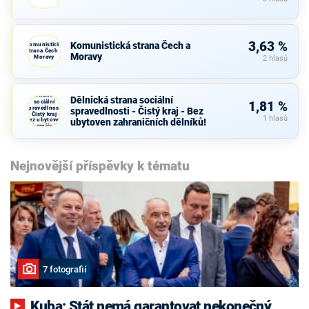
3,63 %
Komunistická strana Čech a
Komunistická
strana Čech a
Moravy
Moravy
2 hlasů
Dělnická
strana
Dělnická strana sociální
sociální
1,81 %
spravedlnosti
spravedlnosti - Čistý kraj - Bez
- Čistý kraj -
1 hlasů
Bez ubytoven
ubytoven zahraničních dělníků!
zahraničních
dělníků!
Nejnovější příspěvky k tématu
7 fotografií
Kuba: Stát nemá garantovat nekonečný