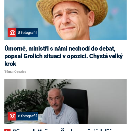
8 fotografií
Úmorné, ministři s námi nechodí do debat,
popsal Grolich situaci v opozici. Chystá velký
krok
Téma: Opozice
6 fotografií