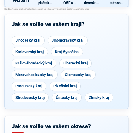
ANO 2011
pirátská
OVÉ A
demokrati
strana
strana
NEZÁVISL
cká strana
sociálně
d
Í
demokrati
cká
Jak se volilo ve vašem kraji?
Jihočeský kraj
Jihomoravský kraj
Karlovarský kraj
Kraj Vysočina
Královéhradecký kraj
Liberecký kraj
Moravskoslezský kraj
Olomoucký kraj
Pardubický kraj
Plzeňský kraj
Středočeský kraj
Ústecký kraj
Zlínský kraj
Jak se volilo ve vašem okrese?