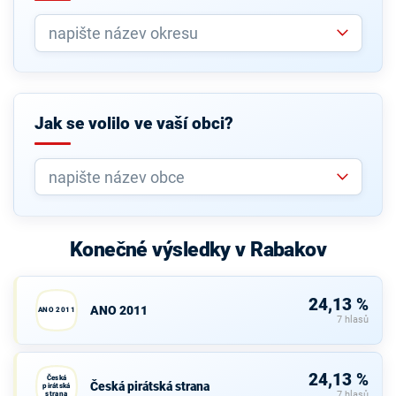
Jak se volilo ve vaší obci?
Konečné výsledky v Rabakov
24,13 %
ANO 2011
ANO 2011
7 hlasů
24,13 %
Česká
Česká pirátská strana
pirátská
strana
7 hlasů