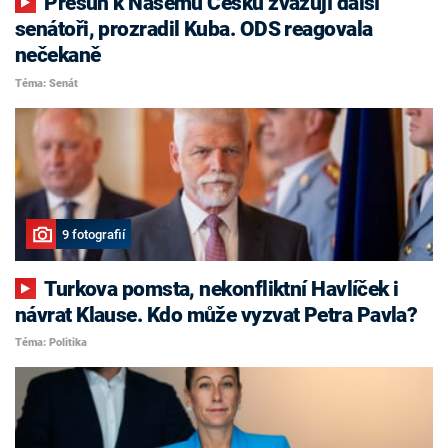
Přesun k Našemu Česku zvažují další
senátoři, prozradil Kuba. ODS reagovala
nečekaně
Téma: Senát
9 fotografií
Turkova pomsta, nekonfliktní Havlíček i
návrat Klause. Kdo může vyzvat Petra Pavla?
Téma: Politika