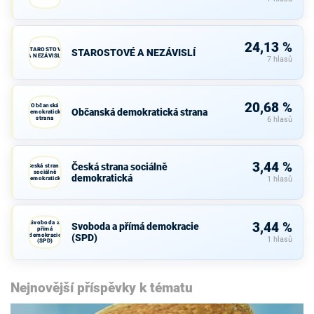
24,13 %
STAROSTOVÉ
STAROSTOVÉ A NEZÁVISLÍ
A NEZÁVISLÍ
7 hlasů
20,68 %
Občanská
Občanská demokratická strana
demokratická
strana
6 hlasů
3,44 %
Česká strana sociálně
Česká strana
sociálně
demokratická
demokratická
1 hlasů
Svoboda a
3,44 %
Svoboda a přímá demokracie
přímá
demokracie
(SPD)
1 hlasů
(SPD)
Nejnovější příspěvky k tématu