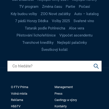
TV program
Změna času
Partie
Počasí
Kdy budou volby
ZOO Nové začátky
Auto – katalog
7 pádů Honzy Dědka
Volby 2025
Svařené víno
Tatarák podle Pohlreicha
Aloe vera
Pěstování lichořeřišnice
Výpočet ascendentu
Tvarohové knedlíky
Nejlepší palačinky
Švestkový koláč
O FTV Prima
Management
Volná místa
Press
Reklama
Castingy a výzvy
HbbTV
Kontakty