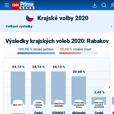
Krajské volby 2020
Celkové výsledky
Výsledky krajských voleb 2020: Rabakov
100,00
%
58,00
%
okrsků sečteno
volební účast
24,13 %
24,13 %
24,13 %
20,68 %
3,44 %
Česká
Občanská
Česká strana
STAROSTOVÉ
ANO 2011
pirátská
demokratická
sociálně
A NEZÁVISLÍ
strana
strana
demokratická
Česká
STAROST
Občanská
Česká
S