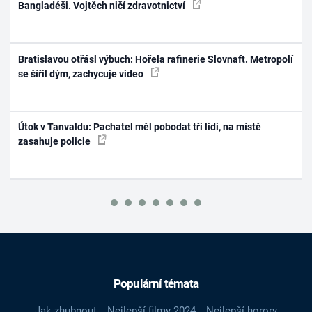
Bangladéši. Vojtěch ničí zdravotnictví
Bratislavou otřásl výbuch: Hořela rafinerie Slovnaft. Metropolí
se šířil dým, zachycuje video
Útok v Tanvaldu: Pachatel měl pobodat tři lidi, na místě
zasahuje policie
Populární témata
Jak zhubnout
Nejlepší filmy 2024
Nejlepší horory