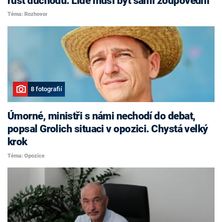
růst důchodů. Lidé musí být sami zodpovědní
Téma: Rozhovor
8 fotografií
Úmorné, ministři s námi nechodí do debat,
popsal Grolich situaci v opozici. Chystá velký
krok
Téma: Opozice