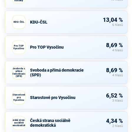
občany
13,04 %
KDU-ČSL
KDU-ČSL
6 hlasů
8,69 %
Pro TOP
Pro TOP Vysočinu
Vysočinu
4 hlasů
Svoboda a
8,69 %
Svoboda a přímá demokracie
přímá
demokracie
(SPD)
4 hlasů
(SPD)
6,52 %
Starostové
Starostové pro Vysočinu
pro
Vysočinu
3 hlasů
4,34 %
Česká strana sociálně
Česká strana
sociálně
demokratická
demokratická
2 hlasů