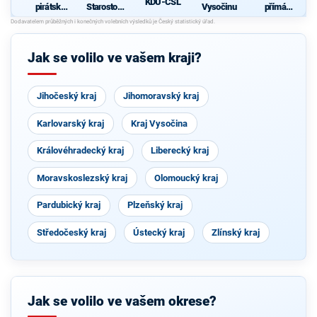
KDU-ČSL
pirátská
Starostové
Vysočinu
přímá
strana
pro občany
demokraci
e (SPD)
Jak se volilo ve vašem kraji?
Jihočeský kraj
Jihomoravský kraj
Karlovarský kraj
Kraj Vysočina
Královéhradecký kraj
Liberecký kraj
Moravskoslezský kraj
Olomoucký kraj
Pardubický kraj
Plzeňský kraj
Středočeský kraj
Ústecký kraj
Zlínský kraj
Jak se volilo ve vašem okrese?