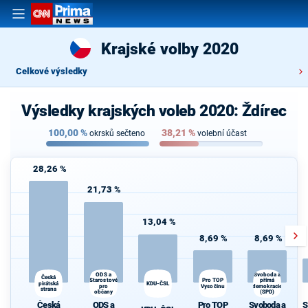
Krajské volby 2020
Celkové výsledky
Výsledky krajských voleb 2020: Ždírec
100,00
%
38,21
%
okrsků sečteno
volební účast
28,26 %
21,73 %
13,04 %
8,69 %
8,69 %
ODS a
Svoboda a
Česká
přímá
Starostové
Pro TOP
pirátská
KDU-ČSL
pro
Vysočinu
demokracie
strana
občany
(SPD)
Česká
ODS a
Pro TOP
Svoboda a
S