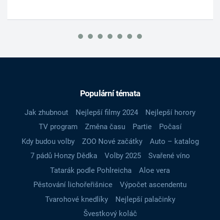
Populární témata
Jak zhubnout
Nejlepší filmy 2024
Nejlepší horory
TV program
Změna času
Partie
Počasí
Kdy budou volby
ZOO Nové začátky
Auto – katalog
7 pádů Honzy Dědka
Volby 2025
Svařené víno
Tatarák podle Pohlreicha
Aloe vera
Pěstování lichořeřišnice
Výpočet ascendentu
Tvarohové knedlíky
Nejlepší palačinky
Švestkový koláč