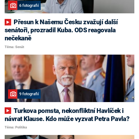
6 fotografií
Přesun k Našemu Česku zvažují další
senátoři, prozradil Kuba. ODS reagovala
nečekaně
Téma: Senát
9 fotografií
Turkova pomsta, nekonfliktní Havlíček i
návrat Klause. Kdo může vyzvat Petra Pavla?
Téma: Politika