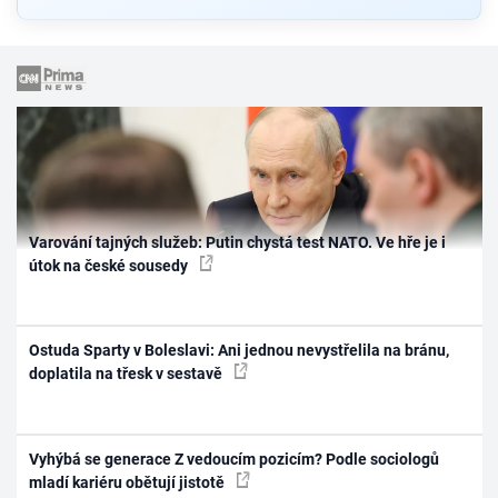
Varování tajných služeb: Putin chystá test NATO. Ve hře je i
útok na české sousedy
Ostuda Sparty v Boleslavi: Ani jednou nevystřelila na bránu,
doplatila na třesk v sestavě
Vyhýbá se generace Z vedoucím pozicím? Podle sociologů
mladí kariéru obětují jistotě