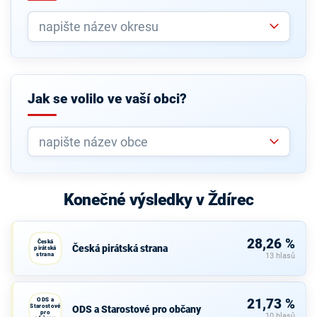
Jak se volilo ve vaší obci?
Konečné výsledky v Ždírec
28,26 %
Česká
Česká pirátská strana
pirátská
strana
13 hlasů
ODS a
21,73 %
Starostové
ODS a Starostové pro občany
pro
10 hlasů