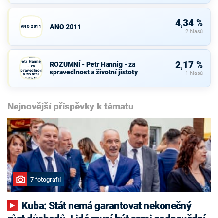
4,34 %
ANO 2011
ANO 2011
2 hlasů
ROZUMNÍ -
Petr Hannig
2,17 %
ROZUMNÍ - Petr Hannig - za
- za
spravedlnost
spravedlnost a životní jistoty
1 hlasů
a životní
jistoty
Nejnovější příspěvky k tématu
7 fotografií
Kuba: Stát nemá garantovat nekonečný