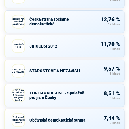
12,76 %
Česká strana sociálně
Česká strana
sociálně
demokratická
demokratická
12 hlasů
11,70 %
JIHOČEŠI
JIHOČEŠI 2012
2012
11 hlasů
9,57 %
STAROSTOVÉ
STAROSTOVÉ A NEZÁVISLÍ
A NEZÁVISLÍ
9 hlasů
TOP 09 a
8,51 %
TOP 09 a KDU-ČSL - Společně
KDU-ČSL -
Společně
pro jižní Čechy
pro jižní
8 hlasů
Čechy
7,44 %
Občanská
Občanská demokratická strana
demokratická
strana
7 hlasů