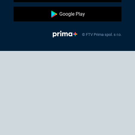
Google Play
© FTV Prima spol. s r.o.