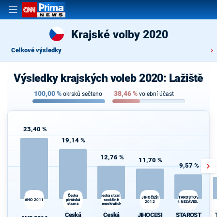
Krajské volby 2020
Celkové výsledky
Výsledky krajských voleb 2020: Lažiště
100,00
%
38,46
%
okrsků sečteno
volební účast
23,40 %
19,14 %
12,76 %
11,70 %
9,57 %
Česká
Česká strana
STAROSTOVÉ
JIHOČEŠI
ANO 2011
pirátská
sociálně
2012
A NEZÁVISLÍ
strana
demokratická
Česká
Česká
JIHOČEŠI
STAROST