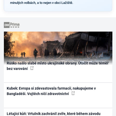
minulých volbách, a to nejen v obci Lažiště.
Rusko našlo slabé místo ukrajinské obrany. Útočit může téměř
bez varování
Kubek: Evropa si zdevastovala farmacii, nakupujeme v
Bangladéši. Vojtěch ničí zdravotnictví
Létající kůň: Vrtulník zachránil zvíře, které během závodu