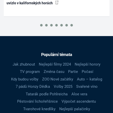
uvízlo v kalifornských horách
Populární témata
Jak zhubnout
Nejlepší filmy 2024
Nejlepší horory
TV program
Změna času
Partie
Počasí
Kdy budou volby
ZOO Nové začátky
Auto – katalog
7 pádů Honzy Dědka
Volby 2025
Svařené víno
Tatarák podle Pohlreicha
Aloe vera
Pěstování lichořeřišnice
Výpočet ascendentu
Tvarohové knedlíky
Nejlepší palačinky