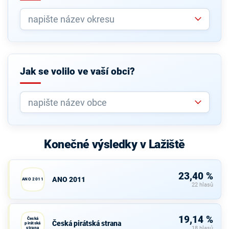
Jak se volilo ve vaší obci?
Konečné výsledky v Lažiště
23,40 %
ANO 2011
ANO 2011
22 hlasů
19,14 %
Česká
Česká pirátská strana
pirátská
strana
18 hlasů