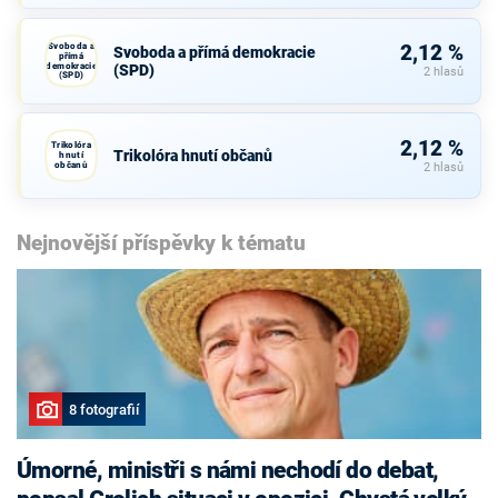
Svoboda a
2,12 %
Svoboda a přímá demokracie
přímá
demokracie
(SPD)
2 hlasů
(SPD)
2,12 %
Trikolóra
Trikolóra hnutí občanů
hnutí
občanů
2 hlasů
Nejnovější příspěvky k tématu
8 fotografií
Úmorné, ministři s námi nechodí do debat,