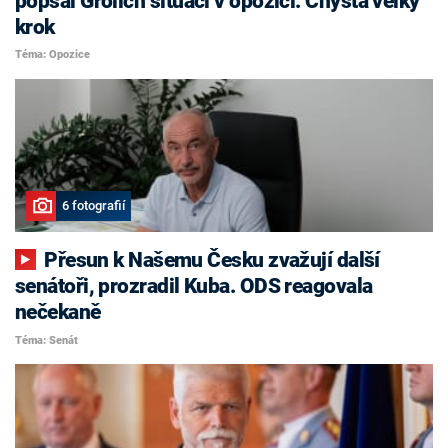
popsal Grolich situaci v opozici. Chystá velký
krok
Téma: Opozice
6 fotografií
Přesun k Našemu Česku zvažují další
senátoři, prozradil Kuba. ODS reagovala
nečekaně
Téma: Senát