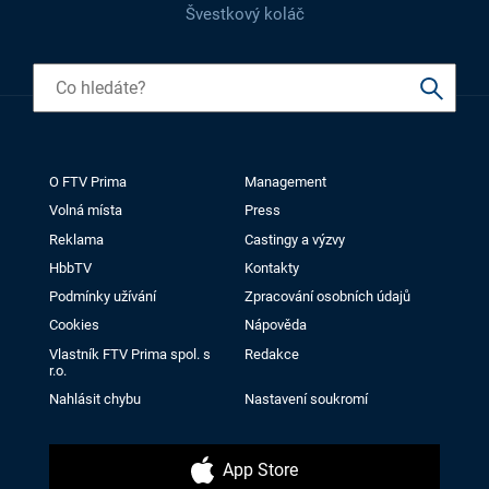
Švestkový koláč
O FTV Prima
Management
Volná místa
Press
Reklama
Castingy a výzvy
HbbTV
Kontakty
Podmínky užívání
Zpracování osobních údajů
Cookies
Nápověda
Vlastník FTV Prima spol. s
Redakce
r.o.
Nahlásit chybu
Nastavení soukromí
App Store