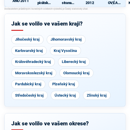
ANO 2011
pirátská
strana
2012
OVÉ A
strana
sociálně
NEZÁVISL
-
demokrati
Í
cká
Jak se volilo ve vašem kraji?
Jihočeský kraj
Jihomoravský kraj
Karlovarský kraj
Kraj Vysočina
Královéhradecký kraj
Liberecký kraj
Moravskoslezský kraj
Olomoucký kraj
Pardubický kraj
Plzeňský kraj
Středočeský kraj
Ústecký kraj
Zlínský kraj
Jak se volilo ve vašem okrese?