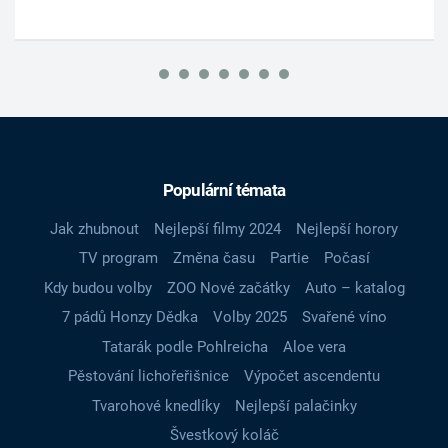
Populární témata
Jak zhubnout
Nejlepší filmy 2024
Nejlepší horory
TV program
Změna času
Partie
Počasí
Kdy budou volby
ZOO Nové začátky
Auto – katalog
7 pádů Honzy Dědka
Volby 2025
Svařené víno
Tatarák podle Pohlreicha
Aloe vera
Pěstování lichořeřišnice
Výpočet ascendentu
Tvarohové knedlíky
Nejlepší palačinky
Švestkový koláč