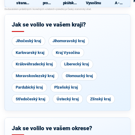
strana
pro
pirátská
Vysočinu
A -
sociálně
Vysočinu
strana
SOUKRO
demokrati
MNÍCI
cká
Jak se volilo ve vašem kraji?
Jihočeský kraj
Jihomoravský kraj
Karlovarský kraj
Kraj Vysočina
Královéhradecký kraj
Liberecký kraj
Moravskoslezský kraj
Olomoucký kraj
Pardubický kraj
Plzeňský kraj
Středočeský kraj
Ústecký kraj
Zlínský kraj
Jak se volilo ve vašem okrese?