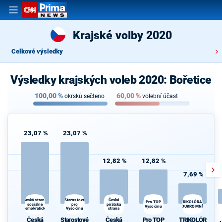
Krajské volby 2020
Celkové výsledky
Výsledky krajských voleb 2020: Bořetice
100,00
%
60,00
%
okrsků sečteno
volební účast
23,07 %
23,07 %
12,82 %
12,82 %
7,69 %
Starostové
Česká strana
Česká
TRIKOLÓRA -
Pro TOP
sociálně
pro
pirátská
Vysočinu
SOUKROMNÍCI
demokratická
Vysočinu
strana
Česká
Starostové
Česká
Pro TOP
TRIKOLÓR