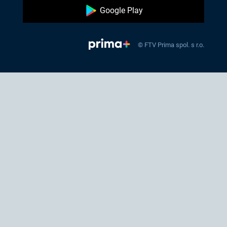
Google Play
© FTV Prima spol. s r.o.