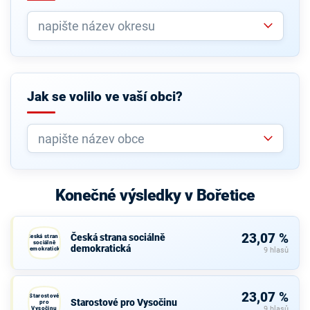
Jak se volilo ve vaší obci?
Konečné výsledky v Bořetice
23,07 %
Česká strana sociálně
Česká strana
sociálně
demokratická
demokratická
9 hlasů
23,07 %
Starostové
Starostové pro Vysočinu
pro
Vysočinu
9 hlasů