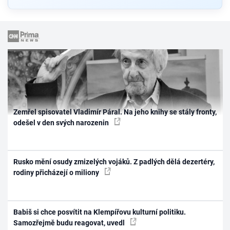
Zemřel spisovatel Vladimír Páral. Na jeho knihy se stály fronty,
odešel v den svých narozenin
Rusko mění osudy zmizelých vojáků. Z padlých dělá dezertéry,
rodiny přicházejí o miliony
Babiš si chce posvítit na Klempířovu kulturní politiku.
Samozřejmě budu reagovat, uvedl