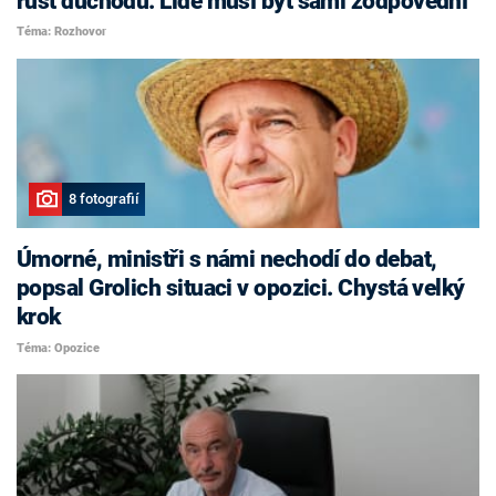
růst důchodů. Lidé musí být sami zodpovědní
Téma: Rozhovor
8 fotografií
Úmorné, ministři s námi nechodí do debat,
popsal Grolich situaci v opozici. Chystá velký
krok
Téma: Opozice