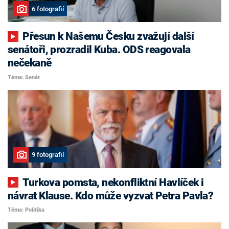
6 fotografií
Přesun k Našemu Česku zvažují další
senátoři, prozradil Kuba. ODS reagovala
nečekaně
Téma: Senát
9 fotografií
Turkova pomsta, nekonfliktní Havlíček i
návrat Klause. Kdo může vyzvat Petra Pavla?
Téma: Politika