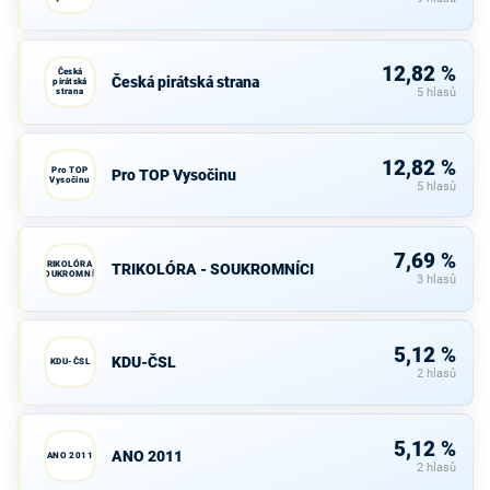
12,82 %
Česká
Česká pirátská strana
pirátská
strana
5 hlasů
12,82 %
Pro TOP
Pro TOP Vysočinu
Vysočinu
5 hlasů
7,69 %
TRIKOLÓRA -
TRIKOLÓRA - SOUKROMNÍCI
SOUKROMNÍCI
3 hlasů
5,12 %
KDU-ČSL
KDU-ČSL
2 hlasů
5,12 %
ANO 2011
ANO 2011
2 hlasů