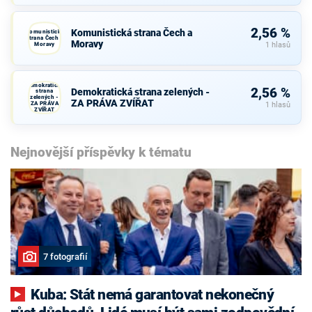
2,56 %
Komunistická strana Čech a
Komunistická
strana Čech a
Moravy
Moravy
1 hlasů
Demokratická
2,56 %
Demokratická strana zelených -
strana
zelených -
ZA PRÁVA ZVÍŘAT
ZA PRÁVA
1 hlasů
ZVÍŘAT
Nejnovější příspěvky k tématu
7 fotografií
Kuba: Stát nemá garantovat nekonečný