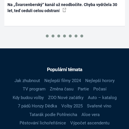
Na „Švarcenberský“ kanál už neodbočíte. Chyba vydržela 30
let, teď ceduli celou odstraní
Populární témata
Jak zhubnout
Nejlepší filmy 2024
Nejlepší horory
TV program
Změna času
Partie
Počasí
Kdy budou volby
ZOO Nové začátky
Auto – katalog
7 pádů Honzy Dědka
Volby 2025
Svařené víno
Tatarák podle Pohlreicha
Aloe vera
Pěstování lichořeřišnice
Výpočet ascendentu