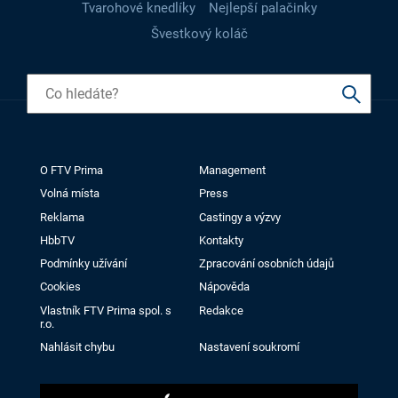
Tvarohové knedlíky
Nejlepší palačinky
Švestkový koláč
O FTV Prima
Management
Volná místa
Press
Reklama
Castingy a výzvy
HbbTV
Kontakty
Podmínky užívání
Zpracování osobních údajů
Cookies
Nápověda
Vlastník FTV Prima spol. s
Redakce
r.o.
Nahlásit chybu
Nastavení soukromí