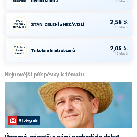
demokratická
demokratická
23 hlasů
2,56 %
STAN,
STAN, ZELENÍ a NEZÁVISLÍ
ZELENÍ a
NEZÁVISLÍ
15 hlasů
2,05 %
Trikolóra
Trikolóra hnutí občanů
hnutí
občanů
12 hlasů
Nejnovější příspěvky k tématu
8 fotografií
Úmorné, ministři s námi nechodí do debat,