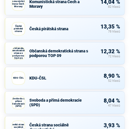
14,04 %
Komunistická strana Čech a
Komunistická
strana Čech a
Moravy
Moravy
82 hlasů
13,35 %
Česká
Česká pirátská strana
pirátská
strana
78 hlasů
Občanská
12,32 %
Občanská demokratická strana s
demokratická
strana s
podporou TOP 09
podporou
72 hlasů
TOP 09
8,90 %
KDU-ČSL
KDU-ČSL
52 hlasů
Svoboda a
8,04 %
Svoboda a přímá demokracie
přímá
demokracie
(SPD)
47 hlasů
(SPD)
3,93 %
Česká strana sociálně
Česká strana
sociálně