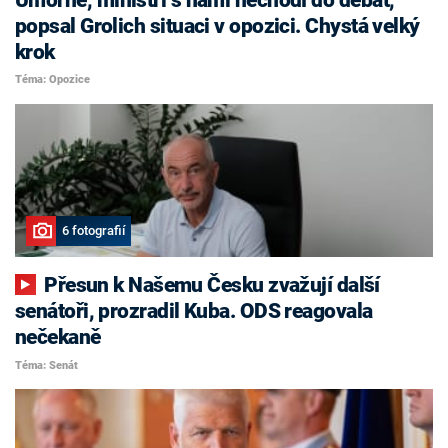
popsal Grolich situaci v opozici. Chystá velký
krok
Téma: Opozice
6 fotografií
Přesun k Našemu Česku zvažují další
senátoři, prozradil Kuba. ODS reagovala
nečekaně
Téma: Senát