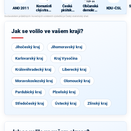
TOP 09
Komunisti
Česká
Občanská
S
ANO 2011
KDU-ČSL
cká strana
pirátská
demokrati
Čech a
strana
cká strana
d
Moravy
s podporou
TOP 09
Jak se volilo ve vašem kraji?
Jihočeský kraj
Jihomoravský kraj
Karlovarský kraj
Kraj Vysočina
Královéhradecký kraj
Liberecký kraj
Moravskoslezský kraj
Olomoucký kraj
Pardubický kraj
Plzeňský kraj
Středočeský kraj
Ústecký kraj
Zlínský kraj