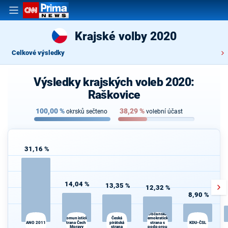
Krajské volby 2020
Celkové výsledky
Výsledky krajských voleb 2020:
Raškovice
100,00
%
38,29
%
okrsků sečteno
volební účast
31,16 %
14,04 %
13,35 %
12,32 %
8,90 %
Občanská
Komunistická
demokratická
Česká
ANO 2011
strana Čech a
pirátská
strana s
KDU-ČSL
Moravy
strana
podporou