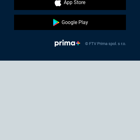
App Store
Google Play
© FTV Prima spol. s r.o.