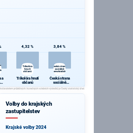
%
4,32 %
3,84 %
 a
Trikolóra
Česká strana
hnutí
sociálně
ie
občanů
demokratická
 a
Trikolóra hnutí
Česká strana
občanů
sociálně
cie
demokratická
Volby do krajských
zastupitelstev
Krajské volby 2024