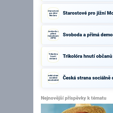
Starostové
Starostové pro jižní M
pro jižní
Moravu
Svoboda a
Svoboda a přímá demo
přímá
demokracie
(SPD)
Trikolóra
Trikolóra hnutí občanů
hnutí
občanů
Česká strana
Česká strana sociálně
sociálně
demokratická
Nejnovější příspěvky k tématu