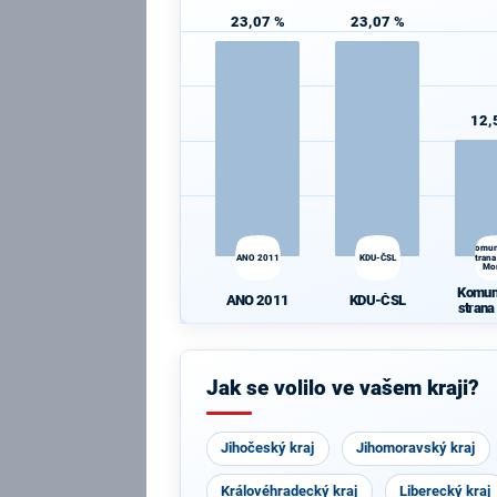
23,07 %
23,07 %
12,
Komun
ANO 2011
KDU-ČSL
strana
Mo
Komun
ANO 2011
KDU-ČSL
strana
Mo
Jak se volilo ve vašem kraji?
Jihočeský kraj
Jihomoravský kraj
Královéhradecký kraj
Liberecký kraj