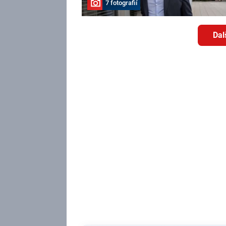
7 fotografií
Dal