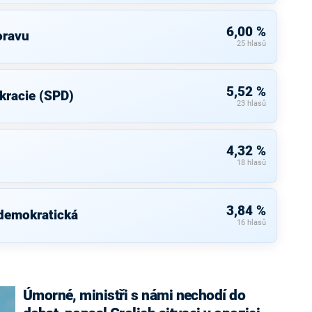
6,00 %
oravu
25 hlasů
5,52 %
kracie (SPD)
23 hlasů
4,32 %
18 hlasů
3,84 %
 demokratická
16 hlasů
Úmorné, ministři s námi nechodí do