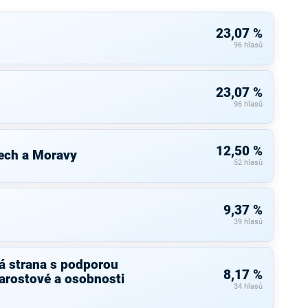
23,07 %
96 hlasů
23,07 %
96 hlasů
12,50 %
ech a Moravy
52 hlasů
9,37 %
39 hlasů
á strana s podporou
8,17 %
arostové a osobnosti
34 hlasů