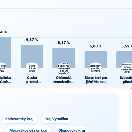
50 %
9,37 %
8,17 %
6,00 %
5,52 
Občanská
demokratická
strana s
Svoboda
istická
Česká
podporou
Starostové
přímá
 Čech a
pirátská
Svobodných
pro jižní
demokrac
ravy
strana
a hnutí
Moravu
(SPD)
Starostové a
osobnosti
istická
Česká
Občanská
Starostové pro
Svoboda
pro Moravu
 Čech a
pirátská
demokratická
jižní Moravu
přímá
ravy
strana
strana s
demokra
podporou
(SPD)
Svobodných a
hnutí
Starostové a
osobnosti pro
Moravu
Karlovarský kraj
Kraj Vysočina
Moravskoslezský kraj
Olomoucký kraj