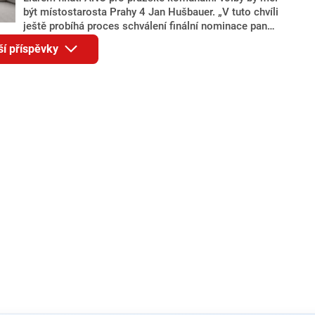
být místostarosta Prahy 4 Jan Hušbauer. „V tuto chvíli
ještě probíhá proces schválení finální nominace pana
Jana Hušbauera Výborem hnutí ANO,“ uvedl pro
ší příspěvky
redakci místopředseda pražského ANO Martin
Benkovič. O Hušbauerovi se spekulovalo jako o
náhradníkovi v čele pražské kandidátky poté, co
rezignoval po sérii nejasností v majetkových
přiznáních a pořizování bytů Ondřej Prokop. Zároveň
ale stále není jasné, kdo bude za ANO kandidovat ve
dvou ze tří pražských obvodů do horní komory
parlamentu. ANO má v Praze dlouhodobě horší
výsledky než ve zbytku republiky.