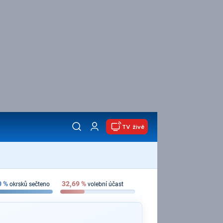
TV živě
0
%
32,69
%
okrsků sečteno
volební účast