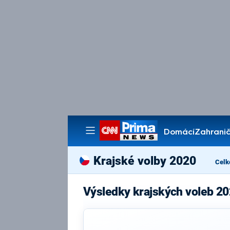
Domácí
Zahranič
Pořady
Krajské volby 2020
Celk
Výsledky krajských voleb 2