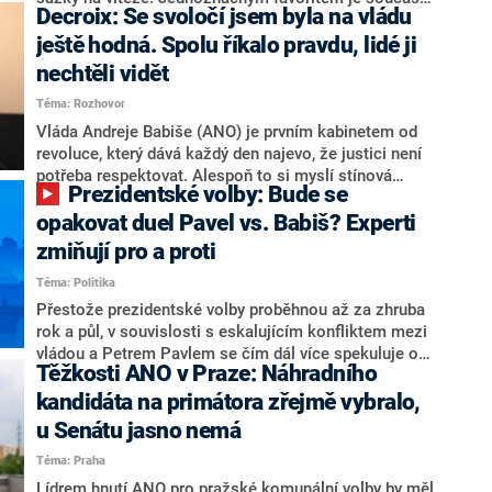
Decroix: Se svoločí jsem byla na vládu
hlava státu Petr Pavel. Daleko za ním pak bookmakeři
zmiňují dva výrazné politiky ANO, tedy premiéra
ještě hodná. Spolu říkalo pravdu, lidé ji
Andreje Babiše a ministra průmyslu Karla Havlíčka.
nechtěli vidět
Oblíbeným tipem samotných sázkařů je poslanec za
Téma: Rozhovor
Motoristy Filip Turek. Politolog Jan Kubáček nicméně
o případné kandidatuře kohokoliv ze zmíněné trojice
Vláda Andreje Babiše (ANO) je prvním kabinetem od
značně pochybuje. Podle něj současná koalice dosud
revoluce, který dává každý den najevo, že justici není
nemá osobu, která by Pavlovi mohla konkurovat.
potřeba respektovat. Alespoň to si myslí stínová
Prezidentské volby: Bude se
ministryně spravedlnosti ODS Eva Decroix. V
rozhovoru pro CNN Prima NEWS si nebrala servítky
opakovat duel Pavel vs. Babiš? Experti
ohledně politického výkonu svého nástupce Jeronýma
zmiňují pro a proti
Tejce (za ANO) či vládní zmocněnkyně pro lidská
Téma: Politika
práva Taťány Malé (ANO). Označením „svoloč“ na
adresu vlády prý byla ještě hodná. Decroix se také
Přestože prezidentské volby proběhnou až za zhruba
vrátila k volební porážce koalice Spolu či promluvila o
rok a půl, v souvislosti s eskalujícím konfliktem mezi
hnutí Naše Česko Martina Kuby.
vládou a Petrem Pavlem se čím dál více spekuluje o
Těžkosti ANO v Praze: Náhradního
tom, koho by do bitvy o Hrad mohla vyslat současná
koalice. Někteří političtí komentátoři znovu vytahují
kandidáta na primátora zřejmě vybralo,
jméno premiéra Andreje Babiše (ANO). Jak moc je
u Senátu jasno nemá
pravděpodobné, že se v prezidentských volbách 2028
Téma: Praha
bude znovu opakovat souboj z roku 2023?
Lídrem hnutí ANO pro pražské komunální volby by měl