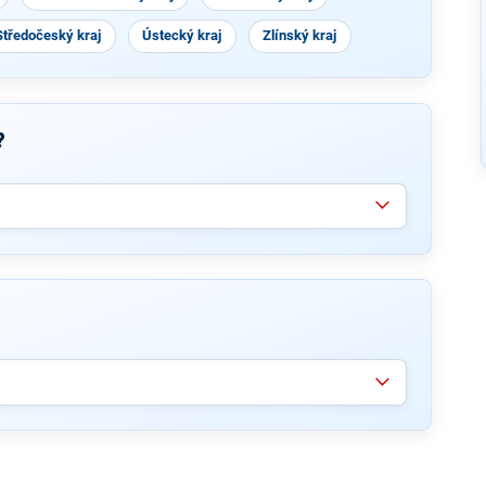
Středočeský kraj
Ústecký kraj
Zlínský kraj
?