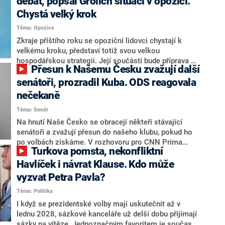
debat, popsal Grolich situaci v opozici.
Chystá velký krok
Téma: Opozice
Zkraje příštího roku se opoziční lidovci chystají k
velkému kroku, představí totiž svou velkou
hospodářskou strategii. Její součástí bude příprava na
Přesun k Našemu Česku zvažují další
stárnutí populace, řekl ve středu na setkání s novináři
nový předseda lidovců Jan Grolich. Ten zároveň v
senátoři, prozradil Kuba. ODS reagovala
senátních volbách kandiduje ve Vyškově. Popsal i
nečekaně
aktivitu opozice, o níž vládní strany nebo političtí
Téma: Senát
komentátoři mluví jako o slabé a v defenzivě. „Je to
úmorná práce upozorňovat na chyby vlády. Ministři s
Na hnutí Naše Česko se obracejí někteří stávající
námi navíc nechodí do debat. Chceme ale ukazovat
senátoři a zvažují přesun do našeho klubu, pokud ho
svoje témata,“ odpověděl Grolich na dotaz CNN Prima
po volbách získáme. V rozhovoru pro CNN Prima
Turkova pomsta, nekonfliktní
NEWS.
NEWS to řekl zakladatel hnutí a jihočeský hejtman
Martin Kuba. Konkrétní nebyl, ale získat by takto mohl
Havlíček i návrat Klause. Kdo může
například senátora Zdeňka Hrabu, který je dnes
vyzvat Petra Pavla?
součástí klubu ODS a TOP 09. Hraba to na dotaz
Téma: Politika
redakce nevyloučil. Předseda klubu senátorů ODS
Zdeněk Nytra redakci řekl, že počítá s odchodem
I když se prezidentské volby mají uskutečnit až v
některých senátorů z klubu a že Naše Česko není
lednu 2028, sázkové kanceláře už delší dobu přijímají
nepřítel, ale soupeř.
sázky na vítěze. Jednoznačným favoritem je současná