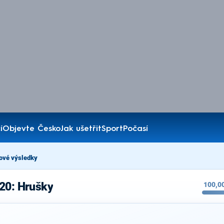
í
Objevte Česko
Jak ušetřit
Sport
Počasí
ové výsledky
020: Hrušky
100,0