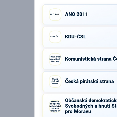
ANO 2011
ANO 2011
KDU-ČSL
KDU-ČSL
Komunistická
Komunistická strana Č
strana Čech a
Moravy
Česká
Česká pirátská strana
pirátská
strana
Občanská
Občanská demokratick
demokratická
strana s
podporou
Svobodných a hnutí St
Svobodných
a hnutí
pro Moravu
Starostové a
osobnosti
pro Moravu