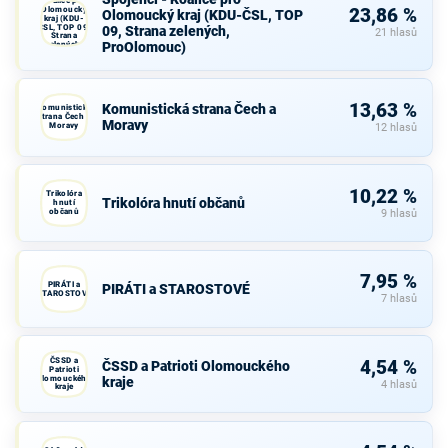
Koalice pro
Olomoucký
23,86 %
Olomoucký kraj (KDU-ČSL, TOP
kraj (KDU-
ČSL, TOP 09,
09, Strana zelených,
21 hlasů
Strana
ProOlomouc)
zelených,
ProOlomouc)
13,63 %
Komunistická strana Čech a
Komunistická
strana Čech a
Moravy
Moravy
12 hlasů
10,22 %
Trikolóra
Trikolóra hnutí občanů
hnutí
občanů
9 hlasů
7,95 %
PIRÁTI a
PIRÁTI a STAROSTOVÉ
STAROSTOVÉ
7 hlasů
ČSSD a
4,54 %
ČSSD a Patrioti Olomouckého
Patrioti
Olomouckého
kraje
4 hlasů
kraje