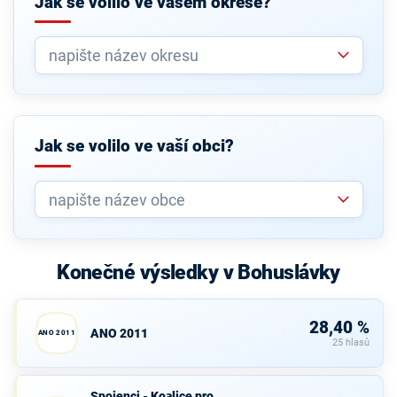
Jak se volilo ve vašem okrese?
Jak se volilo ve vaší obci?
Konečné výsledky v Bohuslávky
28,40 %
ANO 2011
ANO 2011
25 hlasů
Spojenci -
Spojenci - Koalice pro