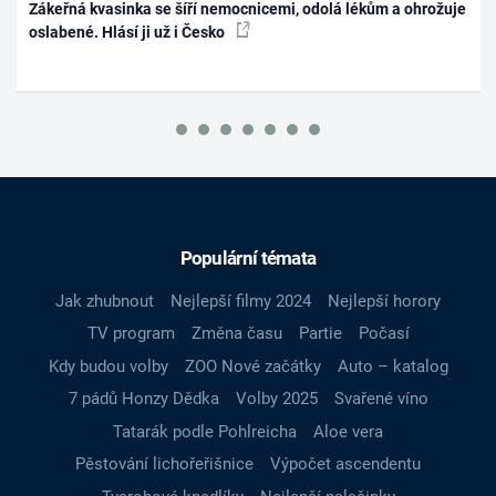
Zákeřná kvasinka se šíří nemocnicemi, odolá lékům a ohrožuje
oslabené. Hlásí ji už i Česko
Populární témata
Jak zhubnout
Nejlepší filmy 2024
Nejlepší horory
TV program
Změna času
Partie
Počasí
Kdy budou volby
ZOO Nové začátky
Auto – katalog
7 pádů Honzy Dědka
Volby 2025
Svařené víno
Tatarák podle Pohlreicha
Aloe vera
Pěstování lichořeřišnice
Výpočet ascendentu