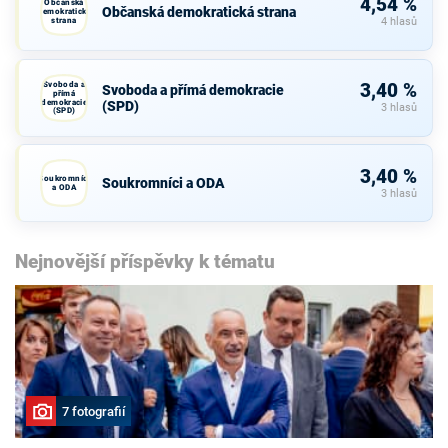
4,54 %
Občanská
Občanská demokratická strana
demokratická
strana
4 hlasů
Svoboda a
3,40 %
Svoboda a přímá demokracie
přímá
demokracie
(SPD)
3 hlasů
(SPD)
3,40 %
Soukromníci
Soukromníci a ODA
a ODA
3 hlasů
Nejnovější příspěvky k tématu
7 fotografií