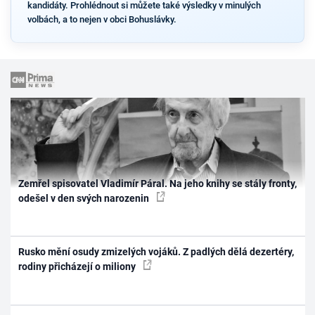
kandidáty. Prohlédnout si můžete také výsledky v minulých
volbách, a to nejen v obci Bohuslávky.
Zemřel spisovatel Vladimír Páral. Na jeho knihy se stály fronty,
odešel v den svých narozenin
Rusko mění osudy zmizelých vojáků. Z padlých dělá dezertéry,
rodiny přicházejí o miliony