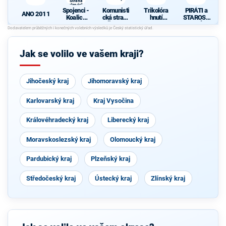
Strana
zelených,
Spojenci -
Komunisti
Trikolóra
PIRÁTI a
ProOlomouc)
ANO 2011
Koalice
cká strana
hnutí
STAROST
pro
Čech a
občanů
OVÉ
Olomouck
Moravy
ý kraj
(KDU-
Jak se volilo ve vašem kraji?
ČSL, TOP
09, Strana
zelených,
ProOlomo
Jihočeský kraj
uc)
Jihomoravský kraj
Karlovarský kraj
Kraj Vysočina
Královéhradecký kraj
Liberecký kraj
Moravskoslezský kraj
Olomoucký kraj
Pardubický kraj
Plzeňský kraj
Středočeský kraj
Ústecký kraj
Zlínský kraj