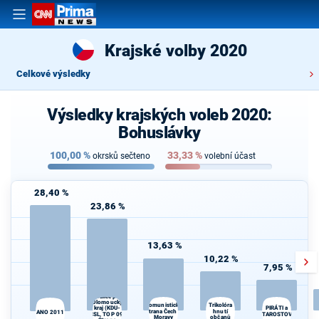
Krajské volby 2020
Celkové výsledky
Výsledky krajských voleb 2020:
Bohuslávky
100,00
%
33,33
%
okrsků sečteno
volební účast
28,40 %
23,86 %
13,63 %
10,22 %
7,95 %
Spojenci -
Koalice pro
Olomoucký
Trikolóra
Komunistická
PIRÁTI a
kraj (KDU-
strana Čech a
hnutí
ANO 2011
ČSL, TOP 09,
STAROSTOVÉ
O
Moravy
občanů