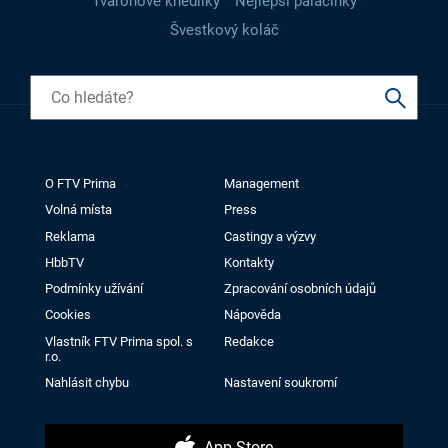
Tvarohové knedlíky
Nejlepší palačinky
Švestkový koláč
O FTV Prima
Management
Volná místa
Press
Reklama
Castingy a výzvy
HbbTV
Kontakty
Podmínky užívání
Zpracování osobních údajů
Cookies
Nápověda
Vlastník FTV Prima spol. s
Redakce
r.o.
Nahlásit chybu
Nastavení soukromí
App Store