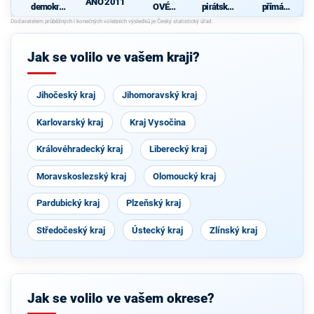
ANO 2011
demokrati
OVÉ
pirátská
přímá
cká strana
(STAN) s
strana
demokraci
s podporou
JOSEFEM
e (SPD)
d
TOP 09 a
BERNARD
nezávislýc
EM a
Jak se volilo ve vašem kraji?
h starostů
podporou
Zelených,
PRO Plzeň
a Idealistů
Jihočeský kraj
Jihomoravský kraj
Karlovarský kraj
Kraj Vysočina
Královéhradecký kraj
Liberecký kraj
Moravskoslezský kraj
Olomoucký kraj
Pardubický kraj
Plzeňský kraj
Středočeský kraj
Ústecký kraj
Zlínský kraj
Jak se volilo ve vašem okrese?