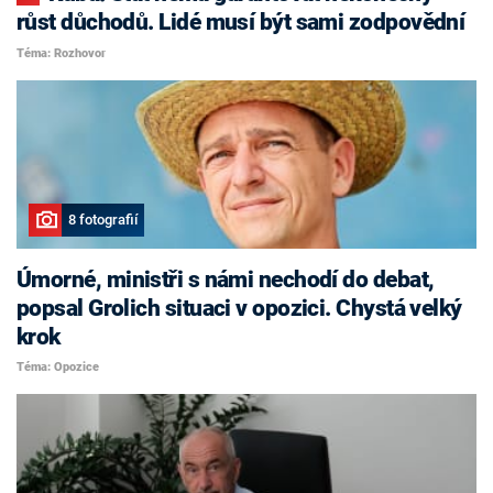
růst důchodů. Lidé musí být sami zodpovědní
Téma: Rozhovor
8 fotografií
Úmorné, ministři s námi nechodí do debat,
popsal Grolich situaci v opozici. Chystá velký
krok
Téma: Opozice