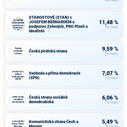
346 hlasů
STAROSTOVÉ
STAROSTOVÉ (STAN) s
(STAN) s
JOSEFEM
11,48 %
JOSEFEM BERNARDEM a
BERNARDEM
a podporou
podporou Zelených, PRO Plzeň a
182 hlasů
Zelených,
Idealistů
PRO Plzeň a
Idealistů
9,59 %
Česká
Česká pirátská strana
pirátská
strana
152 hlasů
Svoboda a
7,07 %
Svoboda a přímá demokracie
přímá
demokracie
(SPD)
112 hlasů
(SPD)
6,06 %
Česká strana sociálně
Česká strana
sociálně
demokratická
demokratická
96 hlasů
5,49 %
Komunistická strana Čech a
Komunistická
strana Čech a
Moravy
Moravy
87 hlasů