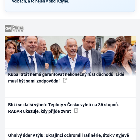
volbách, a to nejen v obci Kdyně.
Kuba: Stát nemá garantovat nekonečný růst důchodů. Lidé
musí být sami zodpovědní
Blíží se další výheň: Teploty v Česku vyletí na 36 stupňů.
RADAR ukazuje, kdy přijde zvrat
Ohnivý úder v týlu: Ukrajinci ochromili rafinérie, útok v Kyjevě