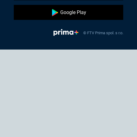
Google Play
© FTV Prima spol. s r.o.