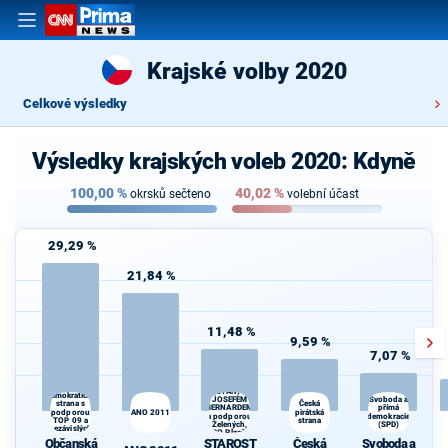
Krajské volby 2020
Celkové výsledky
Výsledky krajských voleb 2020: Kdyně
100,00
%
40,02
%
okrsků sečteno
volební účast
29,29 %
21,84 %
11,48 %
9,59 %
7,07 %
STAROSTOVÉ
Občanská
(STAN) s
demokratická
JOSEFEM
Svoboda a
Česká
strana s
BERNARDEM
přímá
podporou
ANO 2011
pirátská
a podporou
demokracie
TOP 09 a
strana
d
Zelených,
(SPD)
nezávislých
PRO Plzeň a
starostů
Občanská
STAROST
Česká
Svoboda a
Idealistů