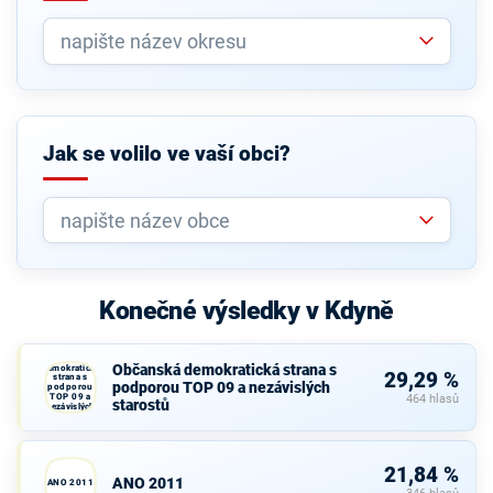
Jak se volilo ve vaší obci?
Konečné výsledky v Kdyně
Občanská
Občanská demokratická strana s
demokratická
29,29 %
strana s
podporou TOP 09 a nezávislých
podporou
TOP 09 a
464 hlasů
starostů
nezávislých
starostů
21,84 %
ANO 2011
ANO 2011