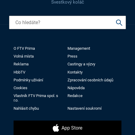
Švestkový koláč
O FTV Prima
Management
Volná místa
Press
Reklama
Castingy a výzvy
HbbTV
Kontakty
Podmínky užívání
Zpracování osobních údajů
Cookies
Nápověda
Vlastník FTV Prima spol. s
Redakce
r.o.
Nahlásit chybu
Nastavení soukromí
App Store