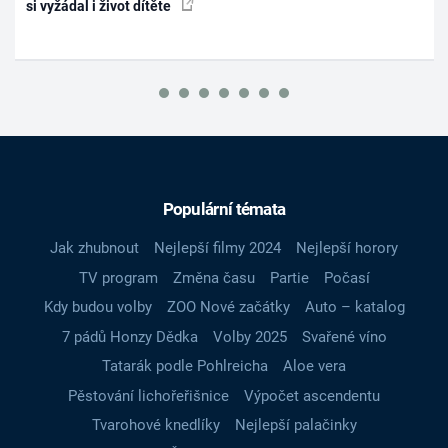
si vyžádal i život dítěte
Populární témata
Jak zhubnout
Nejlepší filmy 2024
Nejlepší horory
TV program
Změna času
Partie
Počasí
Kdy budou volby
ZOO Nové začátky
Auto – katalog
7 pádů Honzy Dědka
Volby 2025
Svařené víno
Tatarák podle Pohlreicha
Aloe vera
Pěstování lichořeřišnice
Výpočet ascendentu
Tvarohové knedlíky
Nejlepší palačinky