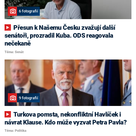
6 fotografií
Přesun k Našemu Česku zvažují další
senátoři, prozradil Kuba. ODS reagovala
nečekaně
Téma: Senát
9 fotografií
Turkova pomsta, nekonfliktní Havlíček i
návrat Klause. Kdo může vyzvat Petra Pavla?
Téma: Politika