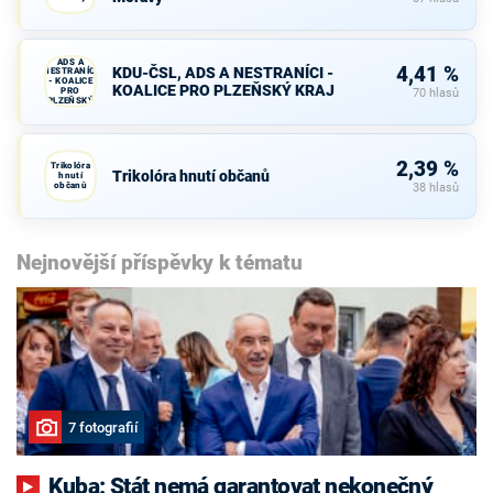
KDU-ČSL,
ADS A
4,41 %
KDU-ČSL, ADS A NESTRANÍCI -
NESTRANÍCI
- KOALICE
KOALICE PRO PLZEŇSKÝ KRAJ
PRO
70 hlasů
PLZEŇSKÝ
KRAJ
2,39 %
Trikolóra
Trikolóra hnutí občanů
hnutí
občanů
38 hlasů
Nejnovější příspěvky k tématu
7 fotografií
Kuba: Stát nemá garantovat nekonečný