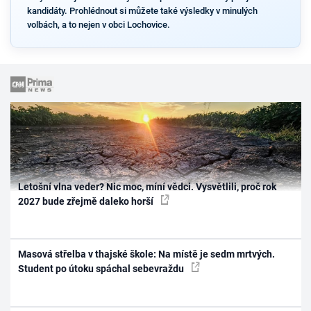
kandidáty. Prohlédnout si můžete také výsledky v minulých
volbách, a to nejen v obci Lochovice.
Letošní vlna veder? Nic moc, míní vědci. Vysvětlili, proč rok
2027 bude zřejmě daleko horší
Masová střelba v thajské škole: Na místě je sedm mrtvých.
Student po útoku spáchal sebevraždu