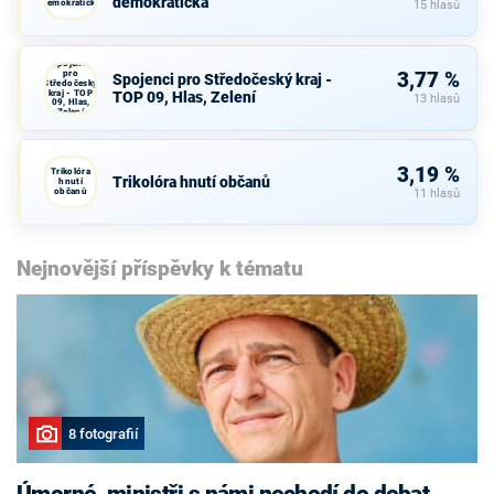
demokratická
demokratická
15 hlasů
Spojenci
pro
3,77 %
Spojenci pro Středočeský kraj -
Středočeský
kraj - TOP
TOP 09, Hlas, Zelení
13 hlasů
09, Hlas,
Zelení
3,19 %
Trikolóra
Trikolóra hnutí občanů
hnutí
občanů
11 hlasů
Nejnovější příspěvky k tématu
8 fotografií
Úmorné, ministři s námi nechodí do debat,