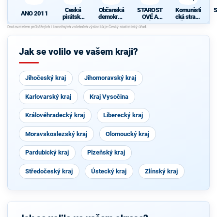
Česká
Občanská
STAROST
Komunisti
S
ANO 2011
pirátská
demokrati
OVÉ A
cká strana
strana
cká strana
NEZÁVISL
Čech a
d
Í
Moravy
Jak se volilo ve vašem kraji?
Jihočeský kraj
Jihomoravský kraj
Karlovarský kraj
Kraj Vysočina
Královéhradecký kraj
Liberecký kraj
Moravskoslezský kraj
Olomoucký kraj
Pardubický kraj
Plzeňský kraj
Středočeský kraj
Ústecký kraj
Zlínský kraj