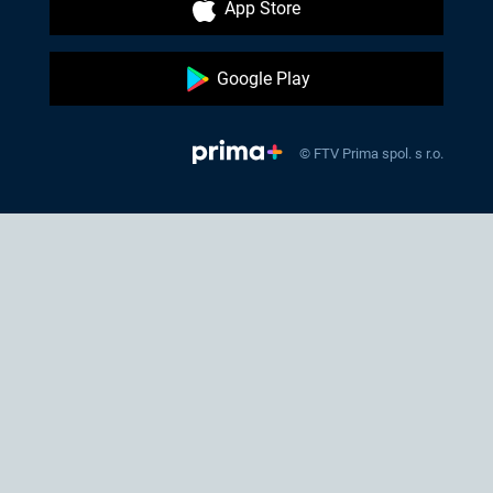
App Store
Google Play
© FTV Prima spol. s r.o.