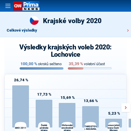
Krajské volby 2020
Celkové výsledky
Výsledky krajských voleb 2020:
Lochovice
100,00
%
35,39
%
okrsků sečteno
volební účast
26,74 %
17,73 %
15,69 %
13,66 %
5,23 %
Česká
Občanská
Komunistická
STAROSTOVÉ
ANO 2011
pirátská
demokratická
strana Čech a
A NEZÁVISLÍ
strana
strana
Moravy