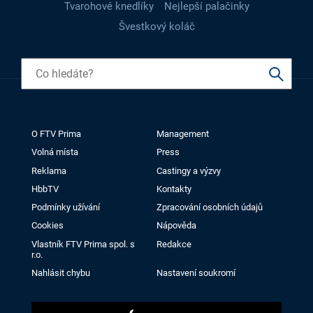
Tvarohové knedlíky
Nejlepší palačinky
Švestkový koláč
O FTV Prima
Management
Volná místa
Press
Reklama
Castingy a výzvy
HbbTV
Kontakty
Podmínky užívání
Zpracování osobních údajů
Cookies
Nápověda
Vlastník FTV Prima spol. s
Redakce
r.o.
Nahlásit chybu
Nastavení soukromí