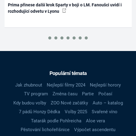
Prima přinese další krok Sparty v boji o LM. Fanoušci uvidí i
rozhodující odvetu v Lyonu
Populární témata
Jak zhubnout
Nejlepší filmy 2024
Nejlepší horory
TV program
Změna času
Partie
Počasí
Kdy budou volby
ZOO Nové začátky
Auto – katalog
7 pádů Honzy Dědka
Volby 2025
Svařené víno
Tatarák podle Pohlreicha
Aloe vera
Pěstování lichořeřišnice
Výpočet ascendentu