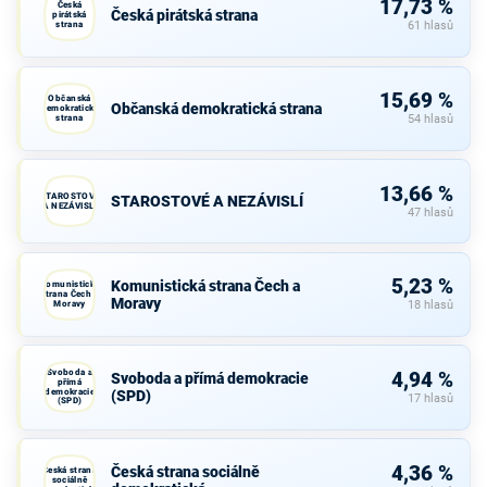
17,73 %
Česká
Česká pirátská strana
pirátská
strana
61 hlasů
15,69 %
Občanská
Občanská demokratická strana
demokratická
strana
54 hlasů
13,66 %
STAROSTOVÉ
STAROSTOVÉ A NEZÁVISLÍ
A NEZÁVISLÍ
47 hlasů
5,23 %
Komunistická strana Čech a
Komunistická
strana Čech a
Moravy
Moravy
18 hlasů
Svoboda a
4,94 %
Svoboda a přímá demokracie
přímá
demokracie
(SPD)
17 hlasů
(SPD)
4,36 %
Česká strana sociálně
Česká strana
sociálně