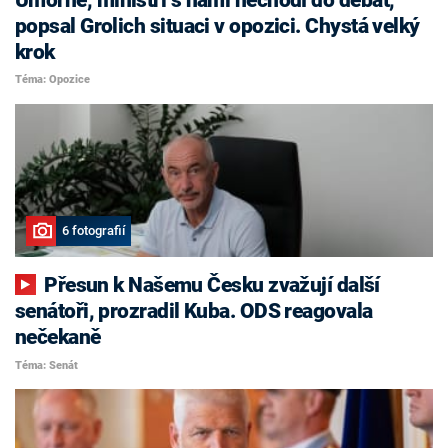
popsal Grolich situaci v opozici. Chystá velký
krok
Téma: Opozice
6 fotografií
Přesun k Našemu Česku zvažují další
senátoři, prozradil Kuba. ODS reagovala
nečekaně
Téma: Senát