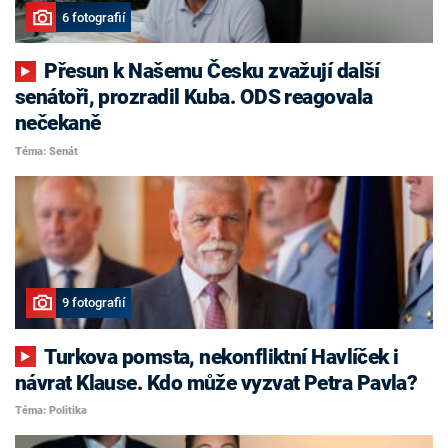
6 fotografií
Přesun k Našemu Česku zvažují další
senátoři, prozradil Kuba. ODS reagovala
nečekaně
Téma: Senát
9 fotografií
Turkova pomsta, nekonfliktní Havlíček i
návrat Klause. Kdo může vyzvat Petra Pavla?
Téma: Politika