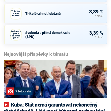
3,39 %
Trikolóra
Trikolóra hnutí občanů
hnutí
občanů
7 hlasů
Svoboda a
3,39 %
Svoboda a přímá demokracie
přímá
demokracie
(SPD)
7 hlasů
(SPD)
Nejnovější příspěvky k tématu
7 fotografií
Kuba: Stát nemá garantovat nekonečný