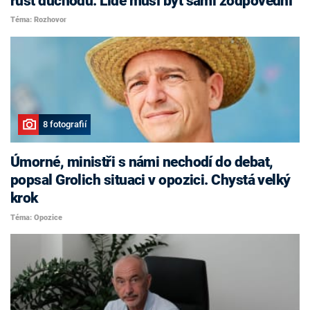
růst důchodů. Lidé musí být sami zodpovědní
Téma: Rozhovor
8 fotografií
Úmorné, ministři s námi nechodí do debat,
popsal Grolich situaci v opozici. Chystá velký
krok
Téma: Opozice