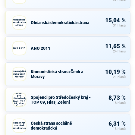
15,04 %
Občanská
Občanská demokratická strana
demokratická
strana
31 hlasů
11,65 %
ANO 2011
ANO 2011
24 hlasů
10,19 %
Komunistická strana Čech a
Komunistická
strana Čech a
Moravy
Moravy
21 hlasů
Spojenci
pro
8,73 %
Spojenci pro Středočeský kraj -
Středočeský
kraj - TOP
TOP 09, Hlas, Zelení
18 hlasů
09, Hlas,
Zelení
6,31 %
Česká strana sociálně
Česká strana
sociálně
demokratická
demokratická
13 hlasů