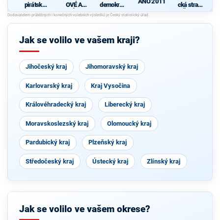
ANO 2011
pirátská
OVÉ A
demokrati
cká strana
strana
NEZÁVISL
cká strana
Čech a
S
Í
Moravy
Jak se volilo ve vašem kraji?
Jihočeský kraj
Jihomoravský kraj
Karlovarský kraj
Kraj Vysočina
Královéhradecký kraj
Liberecký kraj
Moravskoslezský kraj
Olomoucký kraj
Pardubický kraj
Plzeňský kraj
Středočeský kraj
Ústecký kraj
Zlínský kraj
Jak se volilo ve vašem okrese?