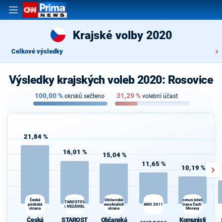
Krajské volby 2020
Celkové výsledky
Výsledky krajských voleb 2020: Rosovice
100,00
%
31,29
%
okrsků sečteno
volební účast
21,84 %
16,01 %
15,04 %
11,65 %
10,19 %
Česká
Občanská
Komunistická
STAROSTOVÉ
pirátská
demokratická
ANO 2011
strana Čech a
A NEZÁVISLÍ
strana
strana
Moravy
Česká
STAROST
Občanská
Komunisti