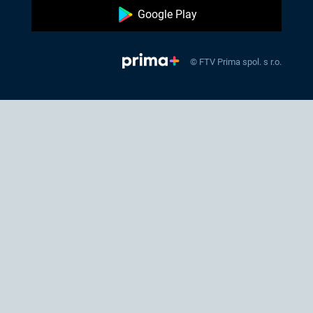
Google Play
© FTV Prima spol. s r.o.