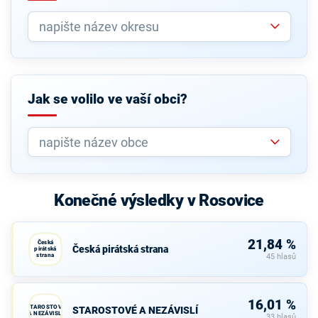
Jak se volilo ve vaší obci?
Konečné výsledky v Rosovice
21,84 %
Česká
Česká pirátská strana
pirátská
strana
45 hlasů
16,01 %
STAROSTOVÉ
STAROSTOVÉ A NEZÁVISLÍ
A NEZÁVISLÍ
33 hlasů