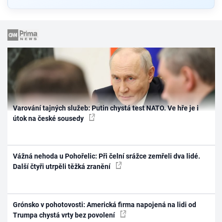
Varování tajných služeb: Putin chystá test NATO. Ve hře je i
útok na české sousedy
Vážná nehoda u Pohořelic: Při čelní srážce zemřeli dva lidé.
Další čtyři utrpěli těžká zranění
Grónsko v pohotovosti: Americká firma napojená na lidi od
Trumpa chystá vrty bez povolení