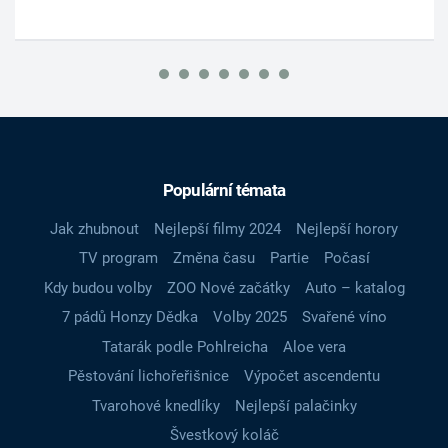
Populární témata
Jak zhubnout
Nejlepší filmy 2024
Nejlepší horory
TV program
Změna času
Partie
Počasí
Kdy budou volby
ZOO Nové začátky
Auto – katalog
7 pádů Honzy Dědka
Volby 2025
Svařené víno
Tatarák podle Pohlreicha
Aloe vera
Pěstování lichořeřišnice
Výpočet ascendentu
Tvarohové knedlíky
Nejlepší palačinky
Švestkový koláč