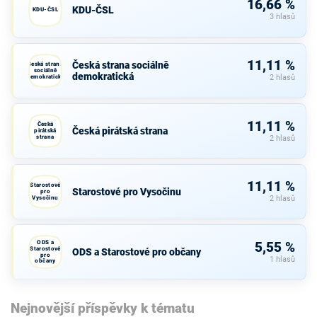
16,66 %
KDU-ČSL
KDU-ČSL
3 hlasů
11,11 %
Česká strana sociálně
Česká strana
sociálně
demokratická
demokratická
2 hlasů
11,11 %
Česká
Česká pirátská strana
pirátská
strana
2 hlasů
11,11 %
Starostové
Starostové pro Vysočinu
pro
Vysočinu
2 hlasů
ODS a
5,55 %
Starostové
ODS a Starostové pro občany
pro
1 hlasů
občany
Nejnovější příspěvky k tématu