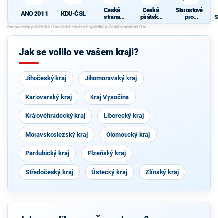
Česká
Česká
Starostové
ANO 2011
KDU-ČSL
strana
pirátská
pro
S
sociálně
strana
Vysočinu
p
demokrati
cká
Jak se volilo ve vašem kraji?
Jihočeský kraj
Jihomoravský kraj
Karlovarský kraj
Kraj Vysočina
Královéhradecký kraj
Liberecký kraj
Moravskoslezský kraj
Olomoucký kraj
Pardubický kraj
Plzeňský kraj
Středočeský kraj
Ústecký kraj
Zlínský kraj