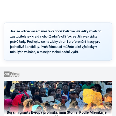
Jak se volí ve vašem městě či obci? Celkové výsledky voleb do
zastupitelstev krajů v obci Zadní Vydří (okres Jihlava) vidíte
právě tady. Podívejte se na zisky stran i preferenční hlasy pro
jednotlivé kandidáty. Prohlédnout si můžete také výsledky v
minulých volbách, a to nejen v obci Zadní Vydří.
Boj s migranty Evropa prohrála, míní Stoniš. Podle Mlejnka je