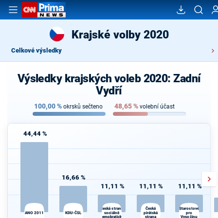
Krajské volby 2020
Celkové výsledky
Výsledky krajských voleb 2020: Zadní
Vydří
100,00
%
48,65
%
okrsků sečteno
volební účast
44,44 %
16,66 %
11,11 %
11,11 %
11,11 %
Česká
Česká strana
Starostové
ANO 2011
KDU-ČSL
sociálně
pirátská
pro
demokratická
strana
Vysočinu