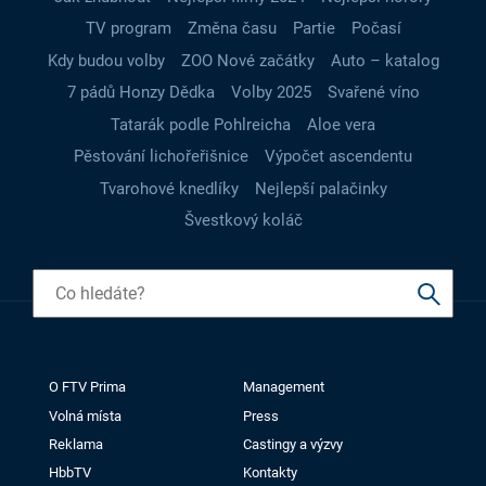
TV program
Změna času
Partie
Počasí
Kdy budou volby
ZOO Nové začátky
Auto – katalog
7 pádů Honzy Dědka
Volby 2025
Svařené víno
Tatarák podle Pohlreicha
Aloe vera
Pěstování lichořeřišnice
Výpočet ascendentu
Tvarohové knedlíky
Nejlepší palačinky
Švestkový koláč
O FTV Prima
Management
Volná místa
Press
Reklama
Castingy a výzvy
HbbTV
Kontakty