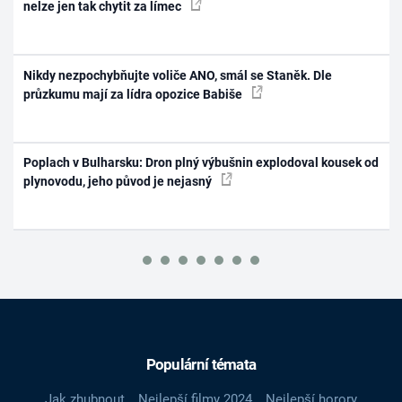
nelze jen tak chytit za límec
Nikdy nezpochybňujte voliče ANO, smál se Staněk. Dle
průzkumu mají za lídra opozice Babiše
Poplach v Bulharsku: Dron plný výbušnin explodoval kousek od
plynovodu, jeho původ je nejasný
Populární témata
Jak zhubnout
Nejlepší filmy 2024
Nejlepší horory