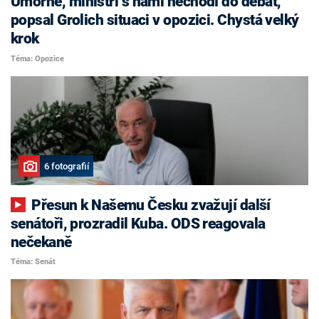
Úmorné, ministři s námi nechodí do debat,
popsal Grolich situaci v opozici. Chystá velký
krok
Téma: Opozice
6 fotografií
Přesun k Našemu Česku zvažují další
senátoři, prozradil Kuba. ODS reagovala
nečekaně
Téma: Senát