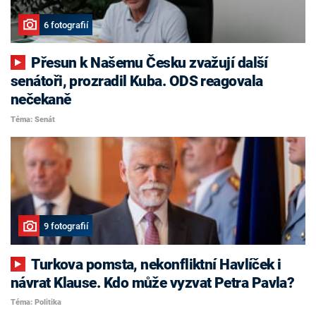
6 fotografií
Přesun k Našemu Česku zvažují další
senátoři, prozradil Kuba. ODS reagovala
nečekaně
Téma: Senát
9 fotografií
Turkova pomsta, nekonfliktní Havlíček i
návrat Klause. Kdo může vyzvat Petra Pavla?
Téma: Politika