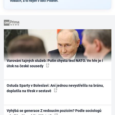
volbách, a to nejen v obci Podivín.
Varování tajných služeb: Putin chystá test NATO. Ve hře je i
útok na české sousedy
Ostuda Sparty v Boleslavi: Ani jednou nevystřelila na bránu,
doplatila na třesk v sestavě
Vyhýbá se generace Z vedoucím pozicím? Podle sociologů