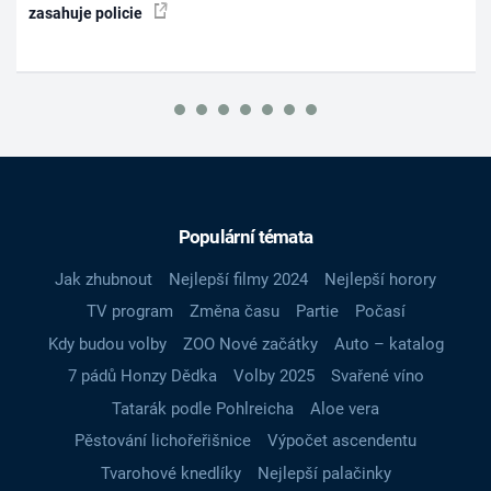
zasahuje policie
Populární témata
Jak zhubnout
Nejlepší filmy 2024
Nejlepší horory
TV program
Změna času
Partie
Počasí
Kdy budou volby
ZOO Nové začátky
Auto – katalog
7 pádů Honzy Dědka
Volby 2025
Svařené víno
Tatarák podle Pohlreicha
Aloe vera
Pěstování lichořeřišnice
Výpočet ascendentu
Tvarohové knedlíky
Nejlepší palačinky