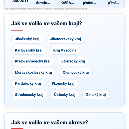
ANO 2011
demokrati
OVÉ A
pirátská
přímá
cká strana
NEZÁVISL
strana
demokraci
Í
e (SPD)
Jak se volilo ve vašem kraji?
Jihočeský kraj
Jihomoravský kraj
Karlovarský kraj
Kraj Vysočina
Královéhradecký kraj
Liberecký kraj
Moravskoslezský kraj
Olomoucký kraj
Pardubický kraj
Plzeňský kraj
Středočeský kraj
Ústecký kraj
Zlínský kraj
Jak se volilo ve vašem okrese?