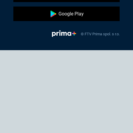
Google Play
© FTV Prima spol. s r.o.