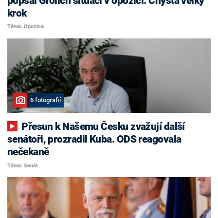
popsal Grolich situaci v opozici. Chystá velký
krok
Téma: Opozice
6 fotografií
Přesun k Našemu Česku zvažují další
senátoři, prozradil Kuba. ODS reagovala
nečekaně
Téma: Senát