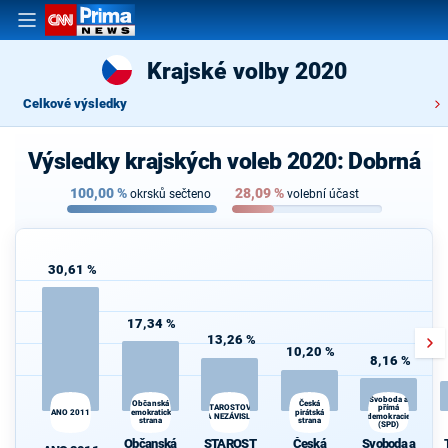
Krajské volby 2020
Celkové výsledky
Výsledky krajských voleb 2020: Dobrná
100,00
%
28,09
%
okrsků sečteno
volební účast
30,61 %
17,34 %
13,26 %
10,20 %
8,16 %
Svoboda a
Občanská
Česká
STAROSTOVÉ
přímá
ANO 2011
demokratická
pirátská
A NEZÁVISLÍ
demokracie
strana
strana
(SPD)
Občanská
STAROST
Česká
Svoboda a