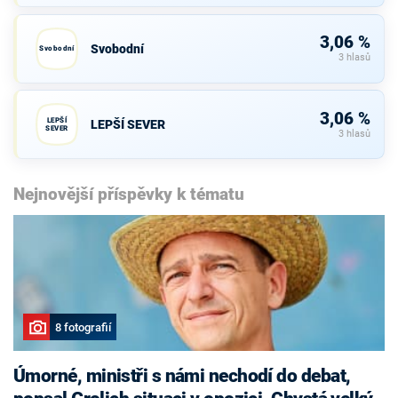
3,06 %
Svobodní
Svobodní
3 hlasů
3,06 %
LEPŠÍ
LEPŠÍ SEVER
SEVER
3 hlasů
Nejnovější příspěvky k tématu
8 fotografií
Úmorné, ministři s námi nechodí do debat,