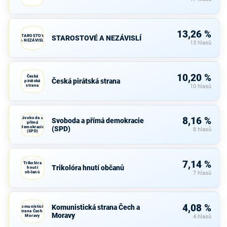
13,26 %
STAROSTOVÉ
STAROSTOVÉ A NEZÁVISLÍ
A NEZÁVISLÍ
13 hlasů
10,20 %
Česká
Česká pirátská strana
pirátská
strana
10 hlasů
Svoboda a
8,16 %
Svoboda a přímá demokracie
přímá
demokracie
(SPD)
8 hlasů
(SPD)
7,14 %
Trikolóra
Trikolóra hnutí občanů
hnutí
občanů
7 hlasů
4,08 %
Komunistická strana Čech a
Komunistická
strana Čech a
Moravy
Moravy
4 hlasů