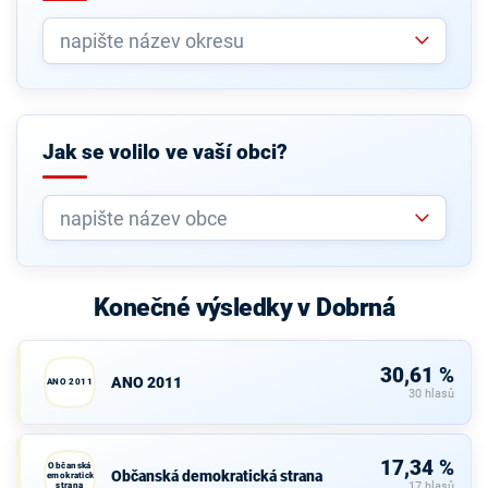
Jak se volilo ve vaší obci?
Konečné výsledky v Dobrná
30,61 %
ANO 2011
ANO 2011
30 hlasů
17,34 %
Občanská
Občanská demokratická strana
demokratická
strana
17 hlasů