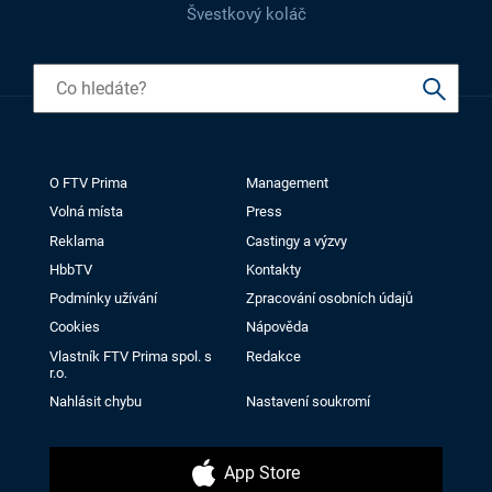
Švestkový koláč
O FTV Prima
Management
Volná místa
Press
Reklama
Castingy a výzvy
HbbTV
Kontakty
Podmínky užívání
Zpracování osobních údajů
Cookies
Nápověda
Vlastník FTV Prima spol. s
Redakce
r.o.
Nahlásit chybu
Nastavení soukromí
App Store