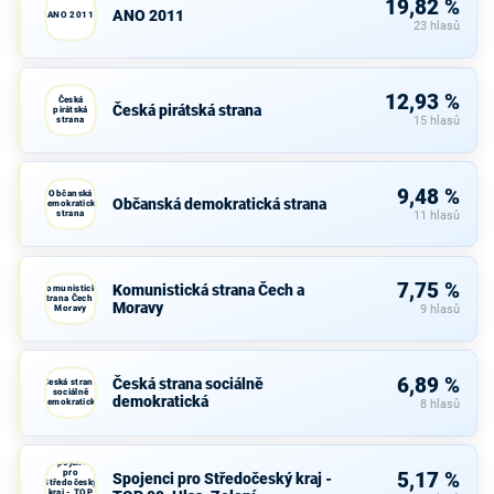
19,82 %
ANO 2011
ANO 2011
23 hlasů
12,93 %
Česká
Česká pirátská strana
pirátská
strana
15 hlasů
9,48 %
Občanská
Občanská demokratická strana
demokratická
strana
11 hlasů
7,75 %
Komunistická strana Čech a
Komunistická
strana Čech a
Moravy
Moravy
9 hlasů
6,89 %
Česká strana sociálně
Česká strana
sociálně
demokratická
demokratická
8 hlasů
Spojenci
pro
5,17 %
Spojenci pro Středočeský kraj -
Středočeský
kraj - TOP