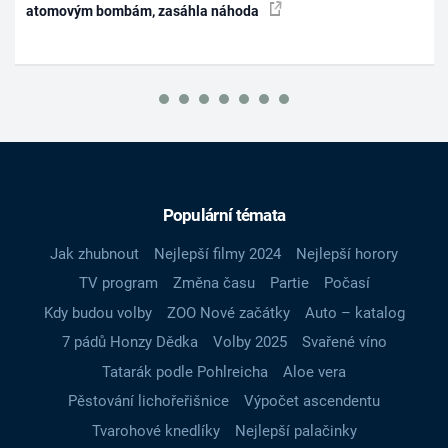
atomovým bombám, zasáhla náhoda
Populární témata
Jak zhubnout
Nejlepší filmy 2024
Nejlepší horory
TV program
Změna času
Partie
Počasí
Kdy budou volby
ZOO Nové začátky
Auto – katalog
7 pádů Honzy Dědka
Volby 2025
Svařené víno
Tatarák podle Pohlreicha
Aloe vera
Pěstování lichořeřišnice
Výpočet ascendentu
Tvarohové knedlíky
Nejlepší palačinky