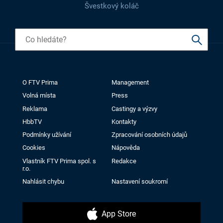
Švestkový koláč
O FTV Prima
Management
Volná místa
Press
Reklama
Castingy a výzvy
HbbTV
Kontakty
Podmínky užívání
Zpracování osobních údajů
Cookies
Nápověda
Vlastník FTV Prima spol. s
Redakce
r.o.
Nahlásit chybu
Nastavení soukromí
App Store