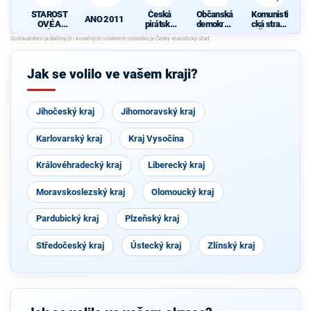
STAROST
Česká
Občanská
Komunisti
ANO 2011
OVÉ A
pirátská
demokrati
cká strana
NEZÁVISL
strana
cká strana
Čech a
Í
Moravy
d
Jak se volilo ve vašem kraji?
Jihočeský kraj
Jihomoravský kraj
Karlovarský kraj
Kraj Vysočina
Královéhradecký kraj
Liberecký kraj
Moravskoslezský kraj
Olomoucký kraj
Pardubický kraj
Plzeňský kraj
Středočeský kraj
Ústecký kraj
Zlínský kraj