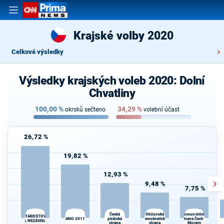
Krajské volby 2020
Celkové výsledky
Výsledky krajských voleb 2020: Dolní
Chvatliny
100,00
%
34,29
%
okrsků sečteno
volební účast
26,72 %
19,82 %
12,93 %
9,48 %
7,75 %
Občanská
Česká
Komunistická
STAROSTOVÉ
ANO 2011
pirátská
demokratická
strana Čech a
A NEZÁVISLÍ
strana
strana
Moravy
d