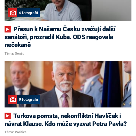
6 fotografií
Přesun k Našemu Česku zvažují další
senátoři, prozradil Kuba. ODS reagovala
nečekaně
Téma: Senát
9 fotografií
Turkova pomsta, nekonfliktní Havlíček i
návrat Klause. Kdo může vyzvat Petra Pavla?
Téma: Politika