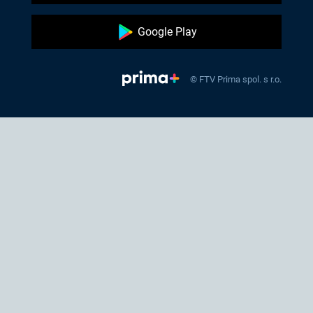
Google Play
© FTV Prima spol. s r.o.