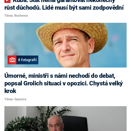
růst důchodů. Lidé musí být sami zodpovědní
Téma: Rozhovor
8 fotografií
Úmorné, ministři s námi nechodí do debat,
popsal Grolich situaci v opozici. Chystá velký
krok
Téma: Opozice