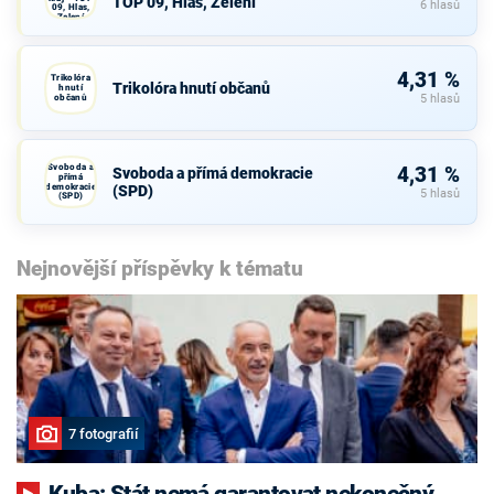
TOP 09, Hlas, Zelení
6 hlasů
09, Hlas,
Zelení
4,31 %
Trikolóra
Trikolóra hnutí občanů
hnutí
občanů
5 hlasů
Svoboda a
4,31 %
Svoboda a přímá demokracie
přímá
demokracie
(SPD)
5 hlasů
(SPD)
Nejnovější příspěvky k tématu
7 fotografií
Kuba: Stát nemá garantovat nekonečný