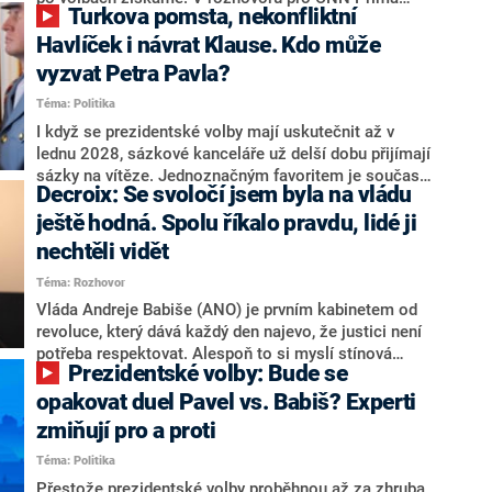
Turkova pomsta, nekonfliktní
NEWS.
NEWS to řekl zakladatel hnutí a jihočeský hejtman
Martin Kuba. Konkrétní nebyl, ale získat by takto mohl
Havlíček i návrat Klause. Kdo může
například senátora Zdeňka Hrabu, který je dnes
vyzvat Petra Pavla?
součástí klubu ODS a TOP 09. Hraba to na dotaz
Téma: Politika
redakce nevyloučil. Předseda klubu senátorů ODS
Zdeněk Nytra redakci řekl, že počítá s odchodem
I když se prezidentské volby mají uskutečnit až v
některých senátorů z klubu a že Naše Česko není
lednu 2028, sázkové kanceláře už delší dobu přijímají
nepřítel, ale soupeř.
sázky na vítěze. Jednoznačným favoritem je současná
Decroix: Se svoločí jsem byla na vládu
hlava státu Petr Pavel. Daleko za ním pak bookmakeři
zmiňují dva výrazné politiky ANO, tedy premiéra
ještě hodná. Spolu říkalo pravdu, lidé ji
Andreje Babiše a ministra průmyslu Karla Havlíčka.
nechtěli vidět
Oblíbeným tipem samotných sázkařů je poslanec za
Téma: Rozhovor
Motoristy Filip Turek. Politolog Jan Kubáček nicméně
o případné kandidatuře kohokoliv ze zmíněné trojice
Vláda Andreje Babiše (ANO) je prvním kabinetem od
značně pochybuje. Podle něj současná koalice dosud
revoluce, který dává každý den najevo, že justici není
nemá osobu, která by Pavlovi mohla konkurovat.
potřeba respektovat. Alespoň to si myslí stínová
Prezidentské volby: Bude se
ministryně spravedlnosti ODS Eva Decroix. V
rozhovoru pro CNN Prima NEWS si nebrala servítky
opakovat duel Pavel vs. Babiš? Experti
ohledně politického výkonu svého nástupce Jeronýma
zmiňují pro a proti
Tejce (za ANO) či vládní zmocněnkyně pro lidská
Téma: Politika
práva Taťány Malé (ANO). Označením „svoloč“ na
adresu vlády prý byla ještě hodná. Decroix se také
Přestože prezidentské volby proběhnou až za zhruba