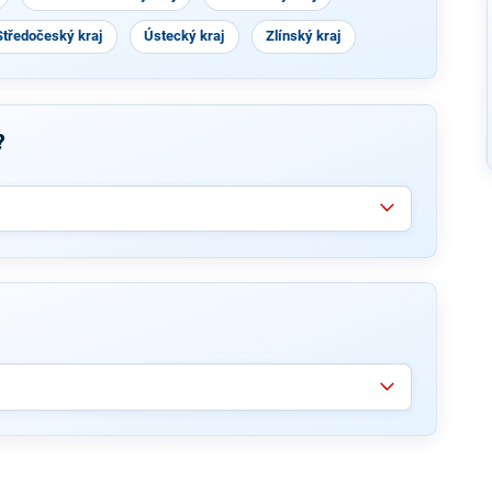
Středočeský kraj
Ústecký kraj
Zlínský kraj
?