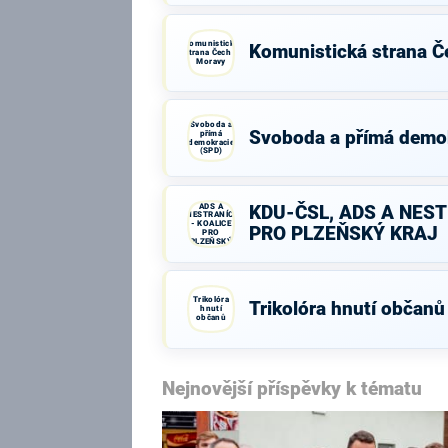
Komunistická
Komunistická strana Č
strana Čech a
Moravy
Svoboda a
Svoboda a přímá demo
přímá
demokracie
(SPD)
KDU-ČSL,
ADS A
KDU-ČSL, ADS A NEST
NESTRANÍCI
- KOALICE
PRO PLZEŇSKÝ KRAJ
PRO
PLZEŇSKÝ
KRAJ
Trikolóra
Trikolóra hnutí občanů
hnutí
občanů
Nejnovější příspěvky k tématu