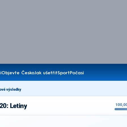
í
Objevte Česko
Jak ušetřit
Sport
Počasí
ové výsledky
20: Letiny
100,0