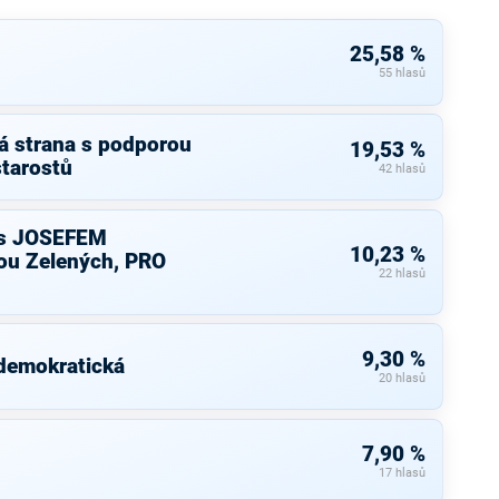
25,58 %
55 hlasů
á strana s podporou
19,53 %
starostů
42 hlasů
s JOSEFEM
10,23 %
u Zelených, PRO
22 hlasů
9,30 %
 demokratická
20 hlasů
7,90 %
17 hlasů