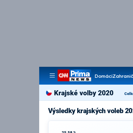
Domácí
Zahranič
Pořady
Krajské volby 2020
Celk
Výsledky krajských voleb 20
25,58 %