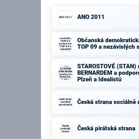
ANO 2011
ANO 2011
Občanská
demokratická
Občanská demokratick
strana s
podporou
TOP 09 a nezávislých 
TOP 09 a
nezávislých
starostů
STAROSTOVÉ
STAROSTOVÉ (STAN) 
(STAN) s
JOSEFEM
BERNARDEM a podporo
BERNARDEM
a podporou
Zelených,
Plzeň a Idealistů
PRO Plzeň a
Idealistů
Česká strana
Česká strana sociálně
sociálně
demokratická
Česká
Česká pirátská strana
pirátská
strana