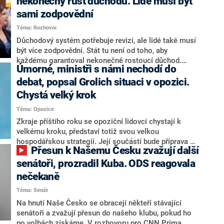
nekonečný růst důchodů. Lidé musí být
sami zodpovědní
Téma: Rozhovor
Důchodový systém potřebuje revizi, ale lidé také musí
být více zodpovědní. Stát tu není od toho, aby
každému garantoval nekonečně rostoucí důchod.
Úmorné, ministři s námi nechodí do
Chybí tu nový systém a my ho představíme,řekl
hejtman Jihočeského kraje a předseda hnutí Naše
debat, popsal Grolich situaci v opozici.
Česko Martin Kuba v rozhovoru pro CNN Prima NEWS.
Chystá velký krok
V čele státu pak podle něj nemůže být člověk, který by
Téma: Opozice
střetem zájmů omezoval čerpání financí a rozvoj,
dodal. Řešení u Andreje Babiše ale hodnotit nechtěl.
Zkraje příštího roku se opoziční lidovci chystají k
velkému kroku, představí totiž svou velkou
hospodářskou strategii. Její součástí bude příprava na
Přesun k Našemu Česku zvažují další
stárnutí populace, řekl ve středu na setkání s novináři
nový předseda lidovců Jan Grolich. Ten zároveň v
senátoři, prozradil Kuba. ODS reagovala
senátních volbách kandiduje ve Vyškově. Popsal i
nečekaně
aktivitu opozice, o níž vládní strany nebo političtí
Téma: Senát
komentátoři mluví jako o slabé a v defenzivě. „Je to
úmorná práce upozorňovat na chyby vlády. Ministři s
Na hnutí Naše Česko se obracejí někteří stávající
námi navíc nechodí do debat. Chceme ale ukazovat
senátoři a zvažují přesun do našeho klubu, pokud ho
svoje témata,“ odpověděl Grolich na dotaz CNN Prima
po volbách získáme. V rozhovoru pro CNN Prima