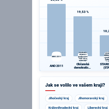
19,53 %
10,
STAR
Občanská
(ST
demokratická
JOS
strana s
BERN
ANO 2011
podporou
a po
TOP 09 a
Zele
nezávislých
PRO P
starostů
Občanská
STAR
Idea
ANO 2011
demokratická
(ST
strana s
JOS
podporou TOP
BERN
09 a
a po
nezávislých
Zele
Jak se volilo ve vašem kraji?
starostů
PRO P
Idea
Jihočeský kraj
Jihomoravský kraj
Královéhradecký kraj
Liberecký kraj