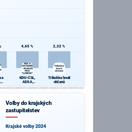
%
4,65 %
2,32 %
KDU-ČSL,
ADS A
 a
NESTRANÍCI
Trikolóra
- KOALICE
hnutí
ie
PRO
občanů
PLZEŇSKÝ
KRAJ
 a
KDU-ČSL,
Trikolóra hnutí
ADS A
občanů
cie
NESTRANÍCI -
KOALICE PRO
PLZEŇSKÝ
KRAJ
Volby do krajských
zastupitelstev
Krajské volby 2024