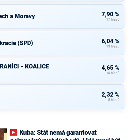
7,90 %
ech a Moravy
17 hlasů
6,04 %
kracie (SPD)
13 hlasů
RANÍCI - KOALICE
4,65 %
10 hlasů
2,32 %
5 hlasů
Kuba: Stát nemá garantovat