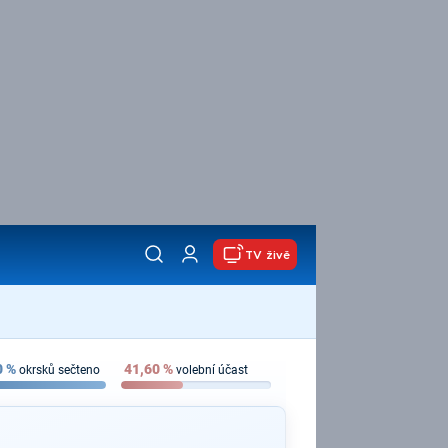
TV živě
0
%
41,60
%
okrsků sečteno
volební účast