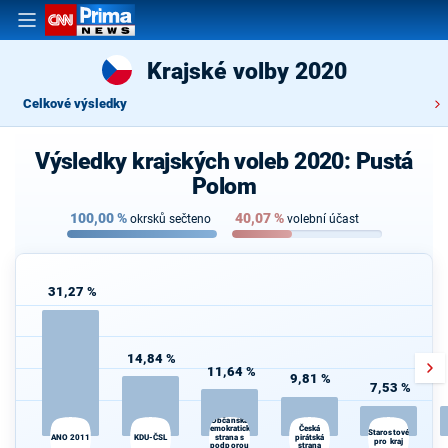
Krajské volby 2020
Celkové výsledky
Výsledky krajských voleb 2020: Pustá
Polom
100,00
%
40,07
%
okrsků sečteno
volební účast
31,27 %
14,84 %
11,64 %
9,81 %
7,53 %
Občanská
Česká
demokratická
Starostové
ANO 2011
KDU-ČSL
strana s
pirátská
pro kraj
podporou
strana
d