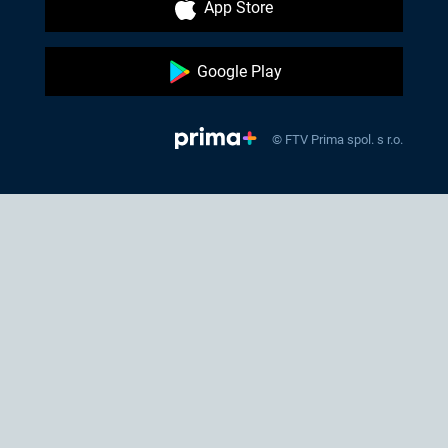
App Store
Google Play
© FTV Prima spol. s r.o.