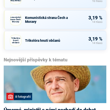
NEZÁVISLÍ
16 hlasů
3,19 %
Komunistická strana Čech a
Komunistická
strana Čech a
Moravy
Moravy
14 hlasů
3,19 %
Trikolóra
Trikolóra hnutí občanů
hnutí
občanů
14 hlasů
Nejnovější příspěvky k tématu
8 fotografií
Úmorné, ministři s námi nechodí do debat,