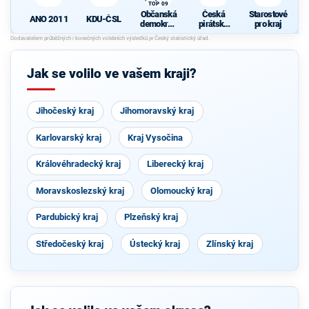
TOP 09
Občanská
Česká
Starostové
ANO 2011
KDU-ČSL
demokrati
pirátská
pro kraj
cká strana
strana
s podporou
d
TOP 09
Jak se volilo ve vašem kraji?
Jihočeský kraj
Jihomoravský kraj
Karlovarský kraj
Kraj Vysočina
Královéhradecký kraj
Liberecký kraj
Moravskoslezský kraj
Olomoucký kraj
Pardubický kraj
Plzeňský kraj
Středočeský kraj
Ústecký kraj
Zlínský kraj