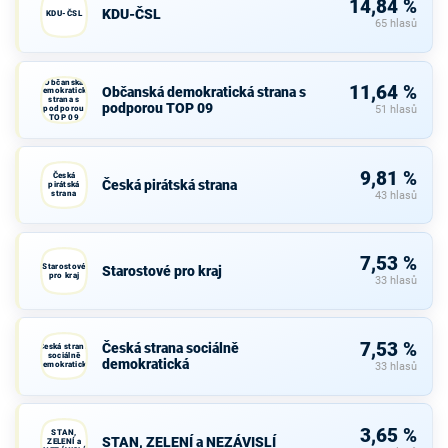
14,84 %
KDU-ČSL
KDU-ČSL
65 hlasů
Občanská
11,64 %
Občanská demokratická strana s
demokratická
strana s
podporou TOP 09
podporou
51 hlasů
TOP 09
9,81 %
Česká
Česká pirátská strana
pirátská
strana
43 hlasů
7,53 %
Starostové
Starostové pro kraj
pro kraj
33 hlasů
7,53 %
Česká strana sociálně
Česká strana
sociálně
demokratická
demokratická
33 hlasů
3,65 %
STAN,
STAN, ZELENÍ a NEZÁVISLÍ
ZELENÍ a