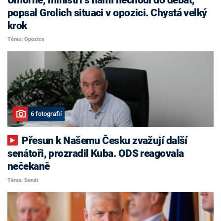
popsal Grolich situaci v opozici. Chystá velký
krok
Téma: Opozice
6 fotografií
Přesun k Našemu Česku zvažují další
senátoři, prozradil Kuba. ODS reagovala
nečekaně
Téma: Senát