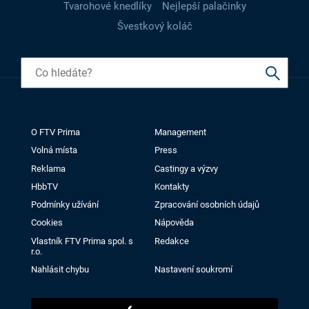
Tvarohové knedlíky
Nejlepší palačinky
Švestkový koláč
O FTV Prima
Management
Volná místa
Press
Reklama
Castingy a výzvy
HbbTV
Kontakty
Podmínky užívání
Zpracování osobních údajů
Cookies
Nápověda
Vlastník FTV Prima spol. s
Redakce
r.o.
Nahlásit chybu
Nastavení soukromí