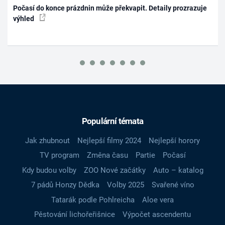
Počasí do konce prázdnin může překvapit. Detaily prozrazuje
výhled
Populární témata
Jak zhubnout
Nejlepší filmy 2024
Nejlepší horory
TV program
Změna času
Partie
Počasí
Kdy budou volby
ZOO Nové začátky
Auto – katalog
7 pádů Honzy Dědka
Volby 2025
Svařené víno
Tatarák podle Pohlreicha
Aloe vera
Pěstování lichořeřišnice
Výpočet ascendentu