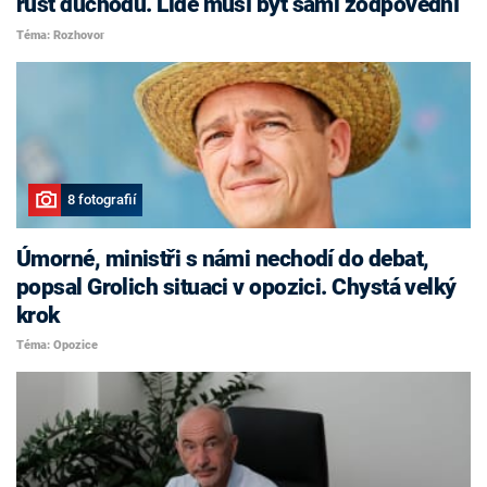
růst důchodů. Lidé musí být sami zodpovědní
Téma: Rozhovor
8 fotografií
Úmorné, ministři s námi nechodí do debat,
popsal Grolich situaci v opozici. Chystá velký
krok
Téma: Opozice