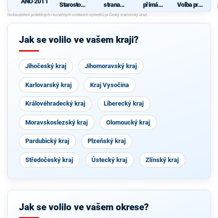
ANO 2011
Starostové
strana
přímá
Volba pro
a nezávislí
sociálně
demokraci
kraj s
společně s
demokrati
e (SPD)
podporou
KOA, VPM
cká
hnutí
Cheb a
Karlovarác
Jak se volilo ve vašem kraji?
TOP 09
i
Jihočeský kraj
Jihomoravský kraj
Karlovarský kraj
Kraj Vysočina
Královéhradecký kraj
Liberecký kraj
Moravskoslezský kraj
Olomoucký kraj
Pardubický kraj
Plzeňský kraj
Středočeský kraj
Ústecký kraj
Zlínský kraj
Jak se volilo ve vašem okrese?