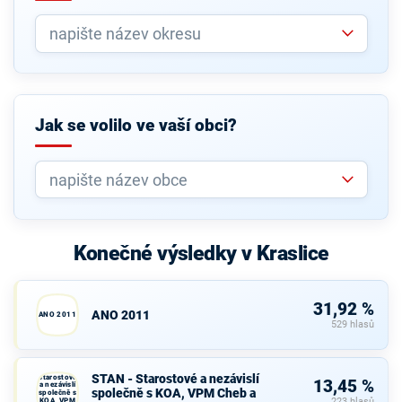
Jak se volilo ve vaší obci?
Konečné výsledky v Kraslice
31,92 %
ANO 2011
ANO 2011
529 hlasů
STAN -
STAN - Starostové a nezávislí
Starostové
13,45 %
a nezávislí
společně s KOA, VPM Cheb a
společně s
KOA, VPM
223 hlasů