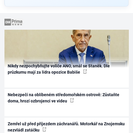
Nikdy nezpochybňujte voliče ANO, smál se Staněk. Dle
průzkumu mají za lídra opozice Babiše
Nebezpečí na oblíbeném středomořském ostrově: Zůstaňte
doma, hrozí ozbrojenci ve videu
Zemřel už před příjezdem záchranářů. Motorkář na Znojemsku
nezvládl zatáčku