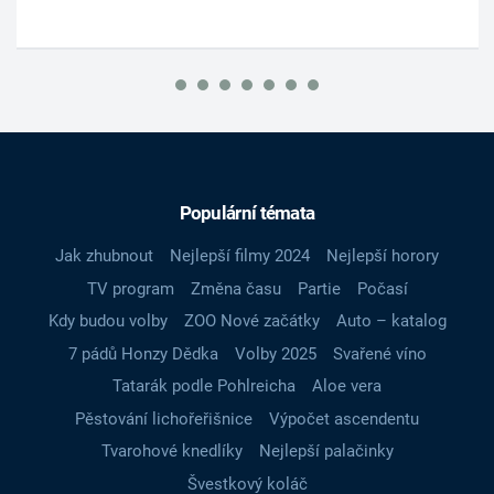
Populární témata
Jak zhubnout
Nejlepší filmy 2024
Nejlepší horory
TV program
Změna času
Partie
Počasí
Kdy budou volby
ZOO Nové začátky
Auto – katalog
7 pádů Honzy Dědka
Volby 2025
Svařené víno
Tatarák podle Pohlreicha
Aloe vera
Pěstování lichořeřišnice
Výpočet ascendentu
Tvarohové knedlíky
Nejlepší palačinky
Švestkový koláč