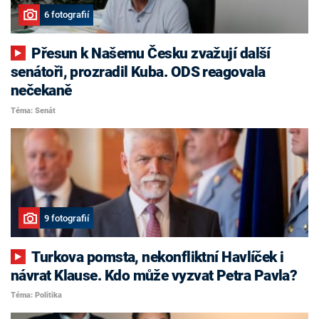
6 fotografií
Přesun k Našemu Česku zvažují další
senátoři, prozradil Kuba. ODS reagovala
nečekaně
Téma: Senát
9 fotografií
Turkova pomsta, nekonfliktní Havlíček i
návrat Klause. Kdo může vyzvat Petra Pavla?
Téma: Politika