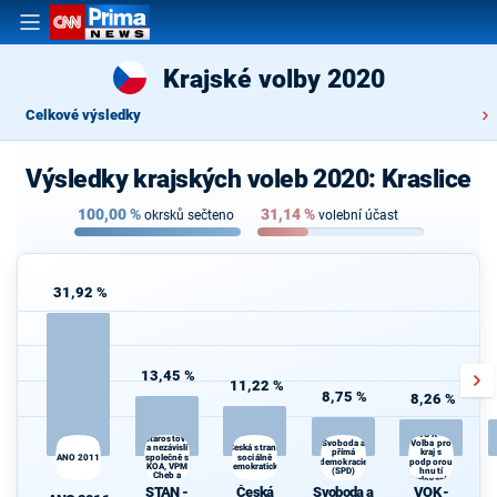
Krajské volby 2020
Celkové výsledky
Výsledky krajských voleb 2020: Kraslice
100,00
%
31,14
%
okrsků sečteno
volební účast
31,92 %
13,45 %
11,22 %
8,75 %
8,26 %
STAN -
VOK -
Starostové
Svoboda a
Volba pro
a nezávislí
Česká strana
kraj s
přímá
ANO 2011
společně s
sociálně
demokracie
podporou
KOA, VPM
demokratická
(SPD)
hnutí
Cheb a
Karlovaráci
TOP 09
STAN -
Česká
Svoboda a
VOK -