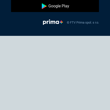
Google Play
© FTV Prima spol. s r.o.