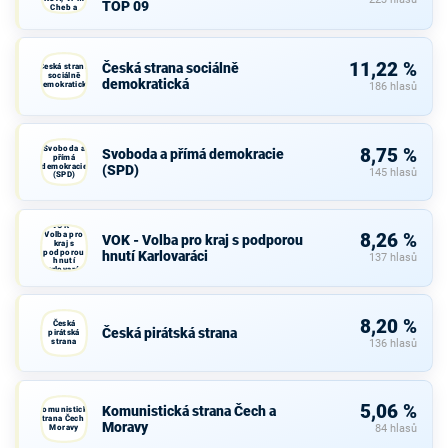
TOP 09
Cheb a
TOP 09
11,22 %
Česká strana sociálně
Česká strana
sociálně
demokratická
demokratická
186 hlasů
Svoboda a
8,75 %
Svoboda a přímá demokracie
přímá
demokracie
(SPD)
145 hlasů
(SPD)
VOK -
Volba pro
8,26 %
VOK - Volba pro kraj s podporou
kraj s
podporou
hnutí Karlovaráci
137 hlasů
hnutí
Karlovaráci
8,20 %
Česká
Česká pirátská strana
pirátská
strana
136 hlasů
5,06 %
Komunistická strana Čech a
Komunistická
strana Čech a
Moravy
Moravy
84 hlasů