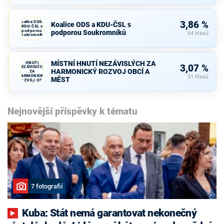
Koalice ODS a
3,86 %
Koalice ODS a KDU-ČSL s
KDU-ČSL s
podporou
podporou Soukromníků
64 hlasů
Soukromníků
MÍSTNÍ
MÍSTNÍ HNUTÍ NEZÁVISLÝCH ZA
HNUTÍ
3,07 %
NEZÁVISLÝCH
HARMONICKÝ ROZVOJ OBCÍ A
ZA
HARMONICKÝ
51 hlasů
MĚST
ROZVOJ OBCÍ
A MĚST
Nejnovější příspěvky k tématu
7 fotografií
Kuba: Stát nemá garantovat nekonečný