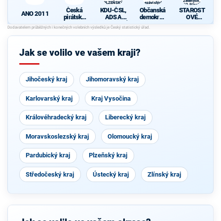
Zelených,
PLZEŇSKÝ
nezávislých
PRO Plzeň a
KRAJ
starostů
Česká
KDU-ČSL,
Občanská
STAROST
Idealistů
ANO 2011
pirátská
ADS A
demokrati
OVÉ
strana
NESTRANÍ
cká strana
(STAN) s
CI -
s podporou
JOSEFEM
d
KOALICE
TOP 09 a
BERNARD
PRO
nezávislýc
EM a
Jak se volilo ve vašem kraji?
PLZEŇSK
h starostů
podporou
Ý KRAJ
Zelených,
PRO Plzeň
a Idealistů
Jihočeský kraj
Jihomoravský kraj
Karlovarský kraj
Kraj Vysočina
Královéhradecký kraj
Liberecký kraj
Moravskoslezský kraj
Olomoucký kraj
Pardubický kraj
Plzeňský kraj
Středočeský kraj
Ústecký kraj
Zlínský kraj