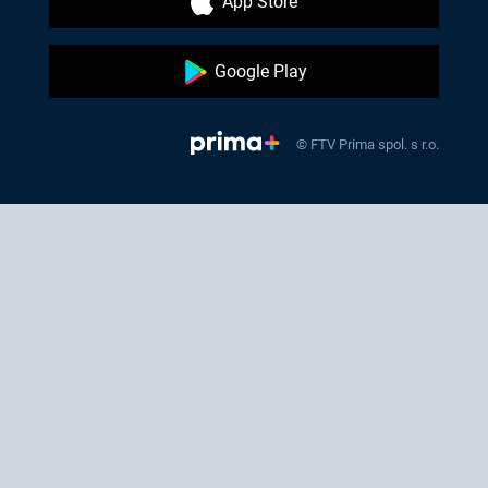
App Store
Google Play
© FTV Prima spol. s r.o.