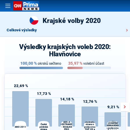
Krajské volby 2020
Celkové výsledky
Výsledky krajských voleb 2020:
Hlavňovice
100,00
%
35,97
%
okrsků sečteno
volební účast
22,69 %
17,73 %
14,18 %
12,76 %
9,21 %
STAROSTOVÉ
KDU-ČSL,
Občanská
(STAN) s
demokratická
ADS A
JOSEFEM
Česká
strana s
NESTRANÍCI
BERNARDEM
ANO 2011
pirátská
- KOALICE
podporou
a podporou
strana
PRO
TOP 09 a
d