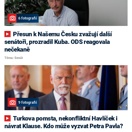
6 fotografií
Přesun k Našemu Česku zvažují další
senátoři, prozradil Kuba. ODS reagovala
nečekaně
Téma: Senát
9 fotografií
Turkova pomsta, nekonfliktní Havlíček i
návrat Klause. Kdo může vyzvat Petra Pavla?