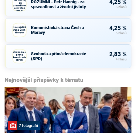
Petr Hannig
4,25 %
ROZUMNÍ - Petr Hannig - za
- za
spravedlnost
spravedlnost a životní jistoty
6 hlasů
a životní
jistoty
4,25 %
Komunistická strana Čech a
Komunistická
strana Čech a
Moravy
Moravy
6 hlasů
Svoboda a
2,83 %
Svoboda a přímá demokracie
přímá
demokracie
(SPD)
4 hlasů
(SPD)
Nejnovější příspěvky k tématu
7 fotografií