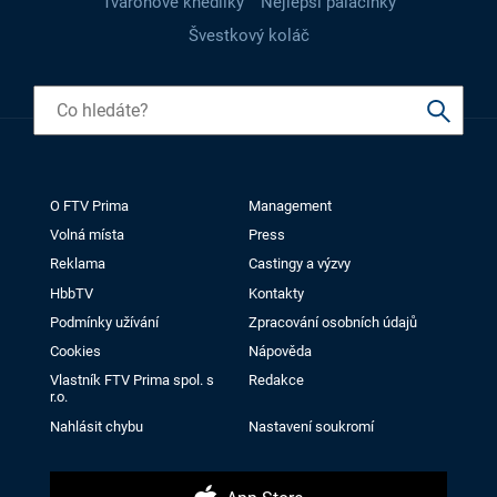
Tvarohové knedlíky
Nejlepší palačinky
Švestkový koláč
O FTV Prima
Management
Volná místa
Press
Reklama
Castingy a výzvy
HbbTV
Kontakty
Podmínky užívání
Zpracování osobních údajů
Cookies
Nápověda
Vlastník FTV Prima spol. s
Redakce
r.o.
Nahlásit chybu
Nastavení soukromí