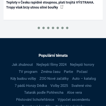
Teploty v Česku rapidně stoupnou, platí trojitá VÝSTRAHA.
Tropy však brzy utnou silné bouřky
Populární témata
Jak zhubnout
Nejlepší filmy 2024
Nejlepší horory
TV program
Změna času
Partie
Počasí
Kdy budou volby
ZOO Nové začátky
Auto – katalog
7 pádů Honzy Dědka
Volby 2025
Svařené víno
Tatarák podle Pohlreicha
Aloe vera
Pěstování lichořeřišnice
Výpočet ascendentu