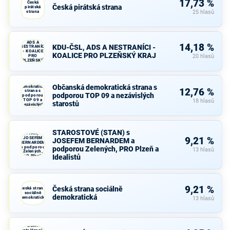
17,73 %
Česká
Česká pirátská strana
pirátská
strana
25 hlasů
KDU-ČSL,
ADS A
14,18 %
KDU-ČSL, ADS A NESTRANÍCI -
NESTRANÍCI
- KOALICE
KOALICE PRO PLZEŇSKÝ KRAJ
PRO
20 hlasů
PLZEŇSKÝ
KRAJ
Občanská
Občanská demokratická strana s
demokratická
12,76 %
strana s
podporou TOP 09 a nezávislých
podporou
TOP 09 a
18 hlasů
starostů
nezávislých
starostů
STAROSTOVÉ
STAROSTOVÉ (STAN) s
(STAN) s
JOSEFEM
9,21 %
JOSEFEM BERNARDEM a
BERNARDEM
a podporou
podporou Zelených, PRO Plzeň a
13 hlasů
Zelených,
Idealistů
PRO Plzeň a
Idealistů
9,21 %
Česká strana sociálně
Česká strana
sociálně
demokratická
demokratická
13 hlasů
ROZUMNÍ -