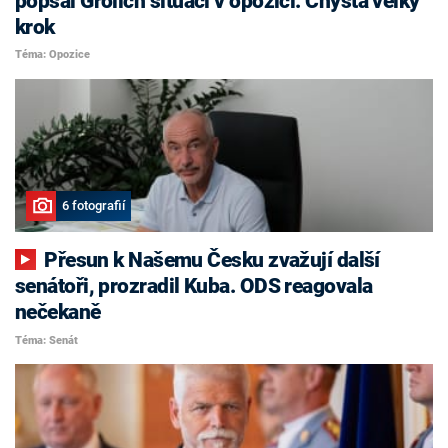
popsal Grolich situaci v opozici. Chystá velký
krok
Téma: Opozice
6 fotografií
Přesun k Našemu Česku zvažují další
senátoři, prozradil Kuba. ODS reagovala
nečekaně
Téma: Senát