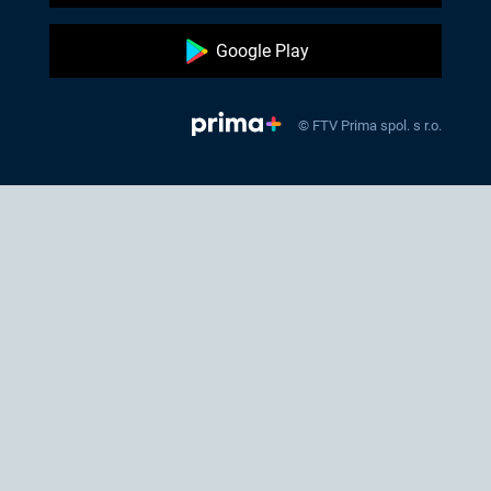
Google Play
© FTV Prima spol. s r.o.