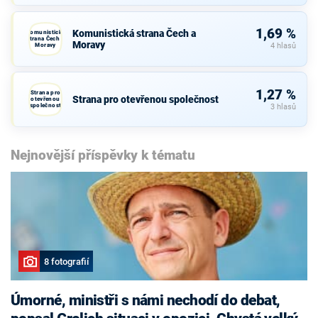
1,69 %
Komunistická strana Čech a
Komunistická
strana Čech a
Moravy
Moravy
4 hlasů
1,27 %
Strana pro
Strana pro otevřenou společnost
otevřenou
společnost
3 hlasů
Nejnovější příspěvky k tématu
8 fotografií
Úmorné, ministři s námi nechodí do debat,