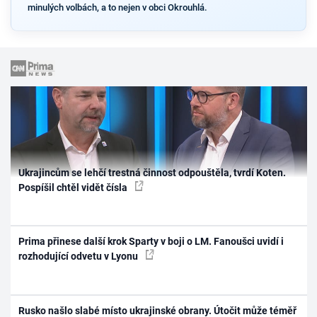
minulých volbách, a to nejen v obci Okrouhlá.
Ukrajincům se lehčí trestná činnost odpouštěla, tvrdí Koten.
Pospíšil chtěl vidět čísla
Prima přinese další krok Sparty v boji o LM. Fanoušci uvidí i
rozhodující odvetu v Lyonu
Rusko našlo slabé místo ukrajinské obrany. Útočit může téměř