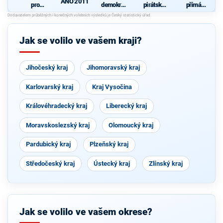
ANO 2011
pro
demokrati
pirátská
přímá
Liberecký
cká strana
strana
demokraci
kraj
e (SPD)
Jak se volilo ve vašem kraji?
Jihočeský kraj
Jihomoravský kraj
Karlovarský kraj
Kraj Vysočina
Královéhradecký kraj
Liberecký kraj
Moravskoslezský kraj
Olomoucký kraj
Pardubický kraj
Plzeňský kraj
Středočeský kraj
Ústecký kraj
Zlínský kraj
Jak se volilo ve vašem okrese?