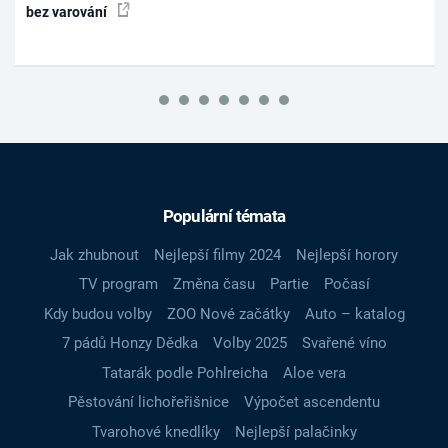
bez varování
Populární témata
Jak zhubnout
Nejlepší filmy 2024
Nejlepší horory
TV program
Změna času
Partie
Počasí
Kdy budou volby
ZOO Nové začátky
Auto – katalog
7 pádů Honzy Dědka
Volby 2025
Svařené víno
Tatarák podle Pohlreicha
Aloe vera
Pěstování lichořeřišnice
Výpočet ascendentu
Tvarohové knedlíky
Nejlepší palačinky