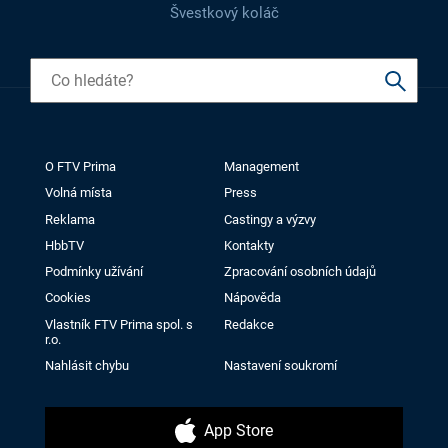
Švestkový koláč
O FTV Prima
Management
Volná místa
Press
Reklama
Castingy a výzvy
HbbTV
Kontakty
Podmínky užívání
Zpracování osobních údajů
Cookies
Nápověda
Vlastník FTV Prima spol. s
Redakce
r.o.
Nahlásit chybu
Nastavení soukromí
App Store