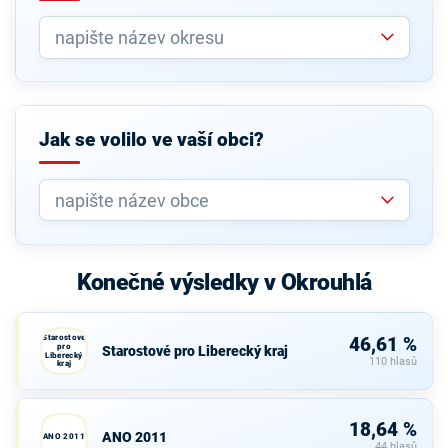
Jak se volilo ve vaší obci?
Konečné výsledky v Okrouhlá
Starostové
46,61 %
pro
Starostové pro Liberecký kraj
Liberecký
110 hlasů
kraj
18,64 %
ANO 2011
ANO 2011
44 hlasů