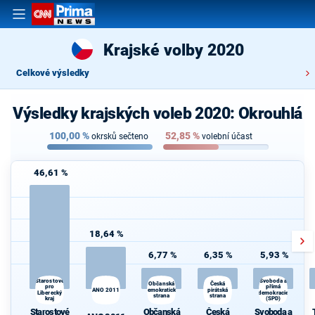
Krajské volby 2020
Celkové výsledky
Výsledky krajských voleb 2020: Okrouhlá
100,00
%
52,85
%
okrsků sečteno
volební účast
46,61 %
18,64 %
6,77 %
6,35 %
5,93 %
Starostové
Svoboda a
Česká
Občanská
pro
přímá
ANO 2011
demokratická
pirátská
Liberecký
demokracie
strana
strana
kraj
(SPD)
Starostové
Občanská
Česká
Svoboda a