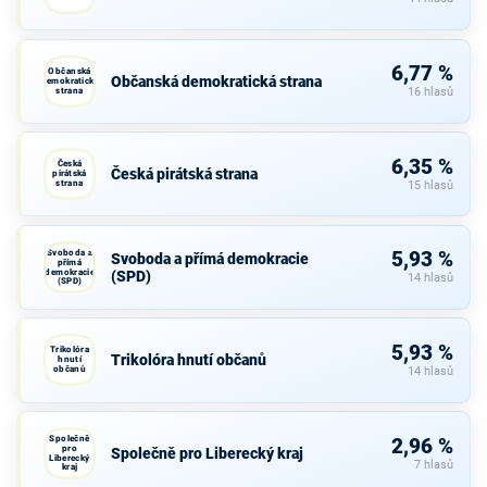
6,77 %
Občanská
Občanská demokratická strana
demokratická
strana
16 hlasů
6,35 %
Česká
Česká pirátská strana
pirátská
strana
15 hlasů
Svoboda a
5,93 %
Svoboda a přímá demokracie
přímá
demokracie
(SPD)
14 hlasů
(SPD)
5,93 %
Trikolóra
Trikolóra hnutí občanů
hnutí
občanů
14 hlasů
Společně
2,96 %
pro
Společně pro Liberecký kraj
Liberecký
7 hlasů
kraj