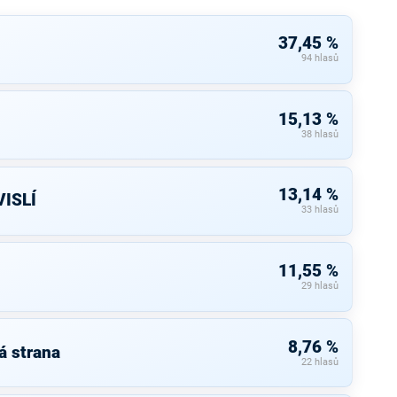
37,45 %
94 hlasů
15,13 %
38 hlasů
13,14 %
ISLÍ
33 hlasů
11,55 %
29 hlasů
8,76 %
á strana
22 hlasů