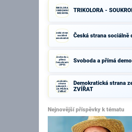
TRIKOLORA -
TRIKOLORA - SOUKROM
SOUKROMNÍCI
- NEZÁVISLÍ
Česká strana
Česká strana sociálně
sociálně
demokratická
Svoboda a
Svoboda a přímá demo
přímá
demokracie
(SPD)
Demokratická
Demokratická strana z
strana
zelených -
ZVÍŘAT
ZA PRÁVA
ZVÍŘAT
Nejnovější příspěvky k tématu