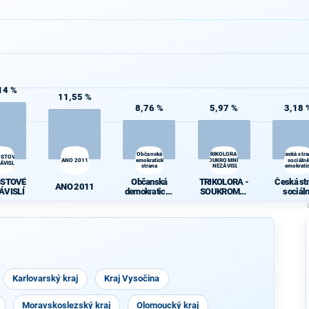
14 %
11,55 %
8,76 %
5,97 %
3,18 
Občanská
TRIKOLORA -
Česká str
OSTOVÉ
ANO 2011
demokratická
SOUKROMNÍCI
sociálně
ÁVISLÍ
strana
- NEZÁVISLÍ
demokrati
OSTOVÉ
Občanská
TRIKOLORA -
Česká st
ANO 2011
ÁVISLÍ
demokratická
SOUKROMNÍ
sociál
strana
CI -
demokrat
NEZÁVISLÍ
Karlovarský kraj
Kraj Vysočina
Moravskoslezský kraj
Olomoucký kraj