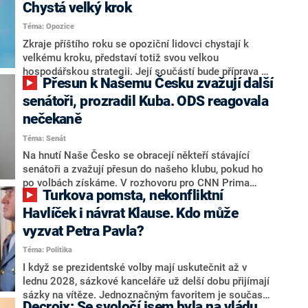
Chystá velký krok
Téma: Opozice
Zkraje příštího roku se opoziční lidovci chystají k
velkému kroku, představí totiž svou velkou
hospodářskou strategii. Její součástí bude příprava na
Přesun k Našemu Česku zvažují další
stárnutí populace, řekl ve středu na setkání s novináři
nový předseda lidovců Jan Grolich. Ten zároveň v
senátoři, prozradil Kuba. ODS reagovala
senátních volbách kandiduje ve Vyškově. Popsal i
nečekaně
aktivitu opozice, o níž vládní strany nebo političtí
Téma: Senát
komentátoři mluví jako o slabé a v defenzivě. „Je to
úmorná práce upozorňovat na chyby vlády. Ministři s
Na hnutí Naše Česko se obracejí někteří stávající
námi navíc nechodí do debat. Chceme ale ukazovat
senátoři a zvažují přesun do našeho klubu, pokud ho
svoje témata,“ odpověděl Grolich na dotaz CNN Prima
po volbách získáme. V rozhovoru pro CNN Prima
Turkova pomsta, nekonfliktní
NEWS.
NEWS to řekl zakladatel hnutí a jihočeský hejtman
Martin Kuba. Konkrétní nebyl, ale získat by takto mohl
Havlíček i návrat Klause. Kdo může
například senátora Zdeňka Hrabu, který je dnes
vyzvat Petra Pavla?
součástí klubu ODS a TOP 09. Hraba to na dotaz
Téma: Politika
redakce nevyloučil. Předseda klubu senátorů ODS
Zdeněk Nytra redakci řekl, že počítá s odchodem
I když se prezidentské volby mají uskutečnit až v
některých senátorů z klubu a že Naše Česko není
lednu 2028, sázkové kanceláře už delší dobu přijímají
nepřítel, ale soupeř.
sázky na vítěze. Jednoznačným favoritem je současná
Decroix: Se svoločí jsem byla na vládu