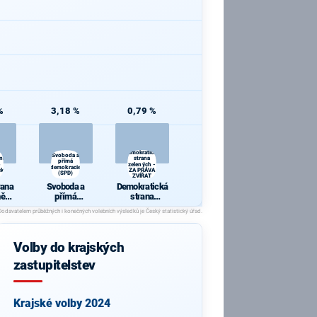
%
3,18 %
0,79 %
Demokratická
Svoboda a
ana
strana
přímá
zelených -
demokracie
cká
ZA PRÁVA
(SPD)
ZVÍŘAT
rana
Svoboda a
Demokratická
ně
přímá
strana
ická
demokracie
zelených - ZA
(SPD)
PRÁVA
ZVÍŘAT
Volby do krajských
zastupitelstev
Krajské volby 2024