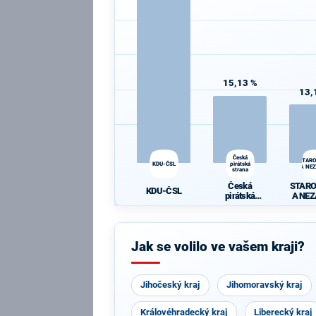
15,13 %
13,
Česká
STAR
KDU-ČSL
pirátská
A NEZ
strana
Česká
STAR
KDU-ČSL
pirátská
A NEZ
strana
Jak se volilo ve vašem kraji?
Jihočeský kraj
Jihomoravský kraj
Královéhradecký kraj
Liberecký kraj