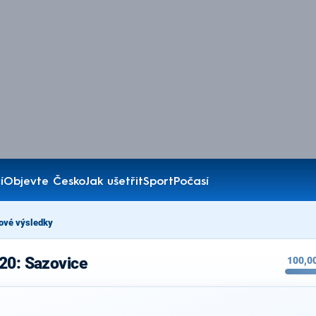
í
Objevte Česko
Jak ušetřit
Sport
Počasí
ové výsledky
20: Sazovice
100,0