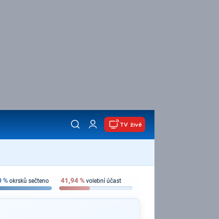
TV živě
0
%
41,94
%
okrsků sečteno
volební účast