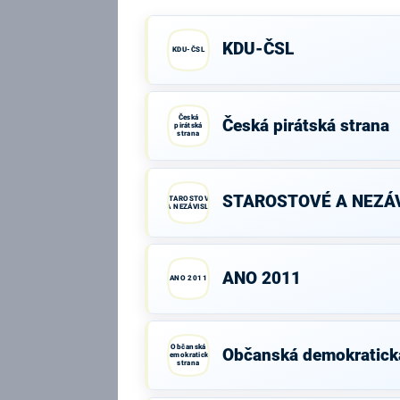
KDU-ČSL
KDU-ČSL
Česká
Česká pirátská strana
pirátská
strana
STAROSTOVÉ A NEZÁV
STAROSTOVÉ
A NEZÁVISLÍ
ANO 2011
ANO 2011
Občanská
Občanská demokratick
demokratická
strana