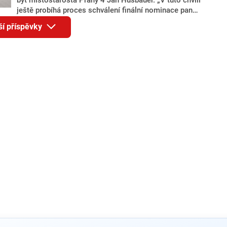
ještě probíhá proces schválení finální nominace pana
Jana Hušbauera Výborem hnutí ANO,“ uvedl pro
ší příspěvky
redakci místopředseda pražského ANO Martin
Benkovič. O Hušbauerovi se spekulovalo jako o
náhradníkovi v čele pražské kandidátky poté, co
rezignoval po sérii nejasností v majetkových
přiznáních a pořizování bytů Ondřej Prokop. Zároveň
ale stále není jasné, kdo bude za ANO kandidovat ve
dvou ze tří pražských obvodů do horní komory
parlamentu. ANO má v Praze dlouhodobě horší
výsledky než ve zbytku republiky.