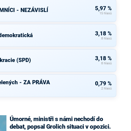
5,97 %
NÍCI - NEZÁVISLÍ
15 hlasů
3,18 %
 demokratická
8 hlasů
3,18 %
kracie (SPD)
8 hlasů
elených - ZA PRÁVA
0,79 %
2 hlasů
Úmorné, ministři s námi nechodí do
debat, popsal Grolich situaci v opozici.