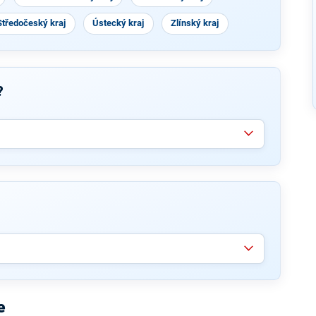
Středočeský kraj
Ústecký kraj
Zlínský kraj
?
e