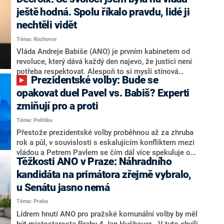
hlava státu Petr Pavel. Daleko za ním pak bookmakeři
zmiňují dva výrazné politiky ANO, tedy premiéra
ještě hodná. Spolu říkalo pravdu, lidé ji
Andreje Babiše a ministra průmyslu Karla Havlíčka.
nechtěli vidět
Oblíbeným tipem samotných sázkařů je poslanec za
Téma: Rozhovor
Motoristy Filip Turek. Politolog Jan Kubáček nicméně
o případné kandidatuře kohokoliv ze zmíněné trojice
Vláda Andreje Babiše (ANO) je prvním kabinetem od
značně pochybuje. Podle něj současná koalice dosud
revoluce, který dává každý den najevo, že justici není
nemá osobu, která by Pavlovi mohla konkurovat.
potřeba respektovat. Alespoň to si myslí stínová
Prezidentské volby: Bude se
ministryně spravedlnosti ODS Eva Decroix. V
rozhovoru pro CNN Prima NEWS si nebrala servítky
opakovat duel Pavel vs. Babiš? Experti
ohledně politického výkonu svého nástupce Jeronýma
zmiňují pro a proti
Tejce (za ANO) či vládní zmocněnkyně pro lidská
Téma: Politika
práva Taťány Malé (ANO). Označením „svoloč“ na
adresu vlády prý byla ještě hodná. Decroix se také
Přestože prezidentské volby proběhnou až za zhruba
vrátila k volební porážce koalice Spolu či promluvila o
rok a půl, v souvislosti s eskalujícím konfliktem mezi
hnutí Naše Česko Martina Kuby.
vládou a Petrem Pavlem se čím dál více spekuluje o
Těžkosti ANO v Praze: Náhradního
tom, koho by do bitvy o Hrad mohla vyslat současná
koalice. Někteří političtí komentátoři znovu vytahují
kandidáta na primátora zřejmě vybralo,
jméno premiéra Andreje Babiše (ANO). Jak moc je
u Senátu jasno nemá
pravděpodobné, že se v prezidentských volbách 2028
Téma: Praha
bude znovu opakovat souboj z roku 2023?
Lídrem hnutí ANO pro pražské komunální volby by měl
být místostarosta Prahy 4 Jan Hušbauer. „V tuto chvíli