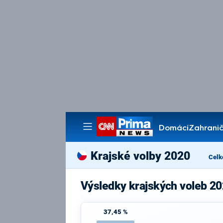
Domácí
Zahranič
Pořady
Krajské volby 2020
Celk
Výsledky krajských voleb 20
37,45 %