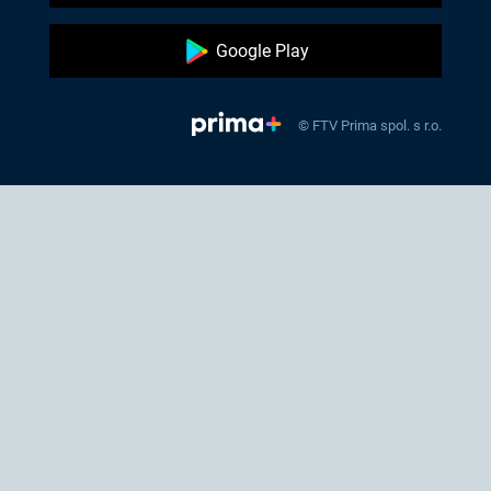
Google Play
© FTV Prima spol. s r.o.