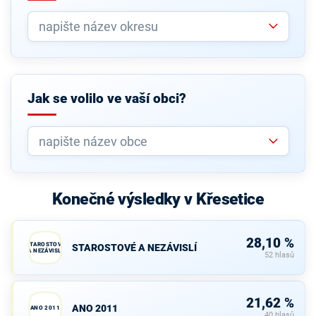
Jak se volilo ve vaší obci?
Konečné výsledky v Křesetice
28,10 %
STAROSTOVÉ
STAROSTOVÉ A NEZÁVISLÍ
A NEZÁVISLÍ
52 hlasů
21,62 %
ANO 2011
ANO 2011
40 hlasů