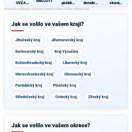
ANO 2011
OVÉ A
pirátská
demokrati
strana
NEZÁVISL
strana
cká strana
sociálně
d
Í
demokrati
cká
Jak se volilo ve vašem kraji?
Jihočeský kraj
Jihomoravský kraj
Karlovarský kraj
Kraj Vysočina
Královéhradecký kraj
Liberecký kraj
Moravskoslezský kraj
Olomoucký kraj
Pardubický kraj
Plzeňský kraj
Středočeský kraj
Ústecký kraj
Zlínský kraj
Jak se volilo ve vašem okrese?