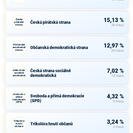
15,13 %
Česká
Česká pirátská strana
pirátská
strana
28 hlasů
12,97 %
Občanská
Občanská demokratická strana
demokratická
strana
24 hlasů
7,02 %
Česká strana sociálně
Česká strana
sociálně
demokratická
demokratická
13 hlasů
Svoboda a
4,32 %
Svoboda a přímá demokracie
přímá
demokracie
(SPD)
8 hlasů
(SPD)
3,24 %
Trikolóra
Trikolóra hnutí občanů
hnutí
občanů
6 hlasů