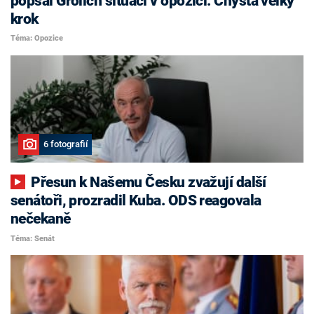
popsal Grolich situaci v opozici. Chystá velký
krok
Téma: Opozice
6 fotografií
Přesun k Našemu Česku zvažují další
senátoři, prozradil Kuba. ODS reagovala
nečekaně
Téma: Senát