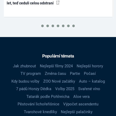
let, teď ceduli celou odstraní
Populární témata
Jak zhubnout
Nejlepší filmy 2024
Nejlepší horory
TV program
Změna času
Partie
Počasí
Kdy budou volby
ZOO Nové začátky
Auto – katalog
7 pádů Honzy Dědka
Volby 2025
Svařené víno
Tatarák podle Pohlreicha
Aloe vera
Pěstování lichořeřišnice
Výpočet ascendentu
Tvarohové knedlíky
Nejlepší palačinky