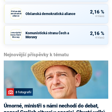
2,16 %
Občanská
Občanská demokratická aliance
demokratická
aliance
4 hlasů
2,16 %
Komunistická strana Čech a
Komunistická
strana Čech a
Moravy
Moravy
4 hlasů
Nejnovější příspěvky k tématu
8 fotografií
Úmorné, ministři s námi nechodí do debat,