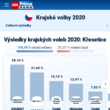
Krajské volby 2020
Celkové výsledky
Výsledky krajských voleb 2020: Křesetice
100,00
%
35,37
%
okrsků sečteno
volební účast
28,10 %
21,62 %
15,13 %
12,97 %
7,02 %
Občanská
Česká
Česká strana
STAROSTOVÉ
ANO 2011
pirátská
demokratická
sociálně
A NEZÁVISLÍ
strana
strana
demokratická
STAROST
Česká
Občanská
Česká
S