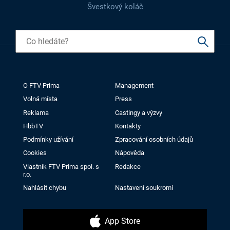
Švestkový koláč
O FTV Prima
Management
Volná místa
Press
Reklama
Castingy a výzvy
HbbTV
Kontakty
Podmínky užívání
Zpracování osobních údajů
Cookies
Nápověda
Vlastník FTV Prima spol. s
Redakce
r.o.
Nahlásit chybu
Nastavení soukromí
App Store