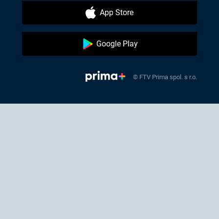
App Store
Google Play
© FTV Prima spol. s r.o.