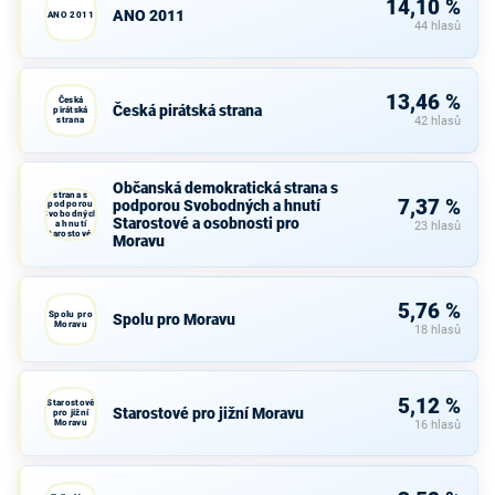
14,10 %
ANO 2011
ANO 2011
44 hlasů
13,46 %
Česká
Česká pirátská strana
pirátská
strana
42 hlasů
Občanská
Občanská demokratická strana s
demokratická
strana s
7,37 %
podporou Svobodných a hnutí
podporou
Svobodných
Starostové a osobnosti pro
a hnutí
23 hlasů
Starostové a
Moravu
osobnosti
pro Moravu
5,76 %
Spolu pro
Spolu pro Moravu
Moravu
18 hlasů
5,12 %
Starostové
Starostové pro jižní Moravu
pro jižní
Moravu
16 hlasů