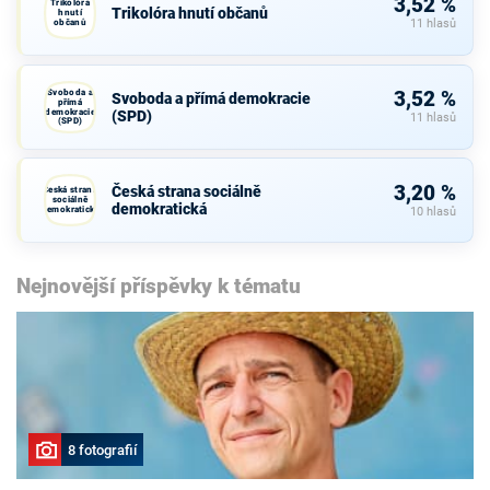
3,52 %
Trikolóra
Trikolóra hnutí občanů
hnutí
občanů
11 hlasů
Svoboda a
3,52 %
Svoboda a přímá demokracie
přímá
demokracie
(SPD)
11 hlasů
(SPD)
3,20 %
Česká strana sociálně
Česká strana
sociálně
demokratická
demokratická
10 hlasů
Nejnovější příspěvky k tématu
8 fotografií