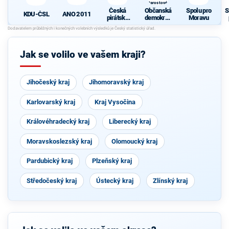
Starostové a
osobnosti
Česká
Občanská
Spolu pro
S
pro Moravu
ANO 2011
KDU-ČSL
pirátská
demokrati
Moravu
strana
cká strana
s podporou
Svobodný
ch a hnutí
Jak se volilo ve vašem kraji?
Starostové
a
osobnosti
pro
Jihočeský kraj
Jihomoravský kraj
Moravu
Karlovarský kraj
Kraj Vysočina
Královéhradecký kraj
Liberecký kraj
Moravskoslezský kraj
Olomoucký kraj
Pardubický kraj
Plzeňský kraj
Středočeský kraj
Ústecký kraj
Zlínský kraj