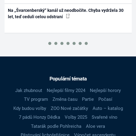
Na „Švarcenberský“ kanál už neodbočíte. Chyba vydržela 30
let, teď ceduli celou odstraní
Populární témata
Jak zhubnout
Nejlepší filmy 2024
Nejlepší horory
TV program
Změna času
Partie
Počasí
Kdy budou volby
ZOO Nové začátky
Auto – katalog
7 pádů Honzy Dědka
Volby 2025
Svařené víno
Tatarák podle Pohlreicha
Aloe vera
Pěstování lichořeřišnice
Výpočet ascendentu