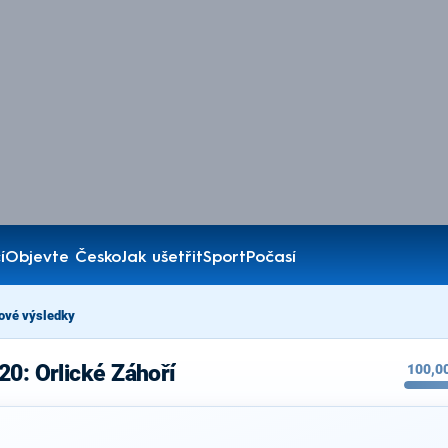
í
Objevte Česko
Jak ušetřit
Sport
Počasí
ové výsledky
20: Orlické Záhoří
100,0