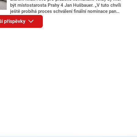
být místostarosta Prahy 4 Jan Hušbauer. „V tuto chvíli
ještě probíhá proces schválení finální nominace pana
Jana Hušbauera Výborem hnutí ANO,“ uvedl pro
ší příspěvky
redakci místopředseda pražského ANO Martin
Benkovič. O Hušbauerovi se spekulovalo jako o
náhradníkovi v čele pražské kandidátky poté, co
rezignoval po sérii nejasností v majetkových
přiznáních a pořizování bytů Ondřej Prokop. Zároveň
ale stále není jasné, kdo bude za ANO kandidovat ve
dvou ze tří pražských obvodů do horní komory
parlamentu. ANO má v Praze dlouhodobě horší
výsledky než ve zbytku republiky.