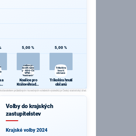
%
5,00 %
5,00 %
Koalice pro
 a
Královéhradecký
Trikolóra
kraj - KDU-ČSL -
hnutí
ie
VPM -
občanů
Nestraníci
 a
Koalice pro
Trikolóra hnutí
Královéhradec
občanů
cie
ký kraj - KDU-
ČSL - VPM -
Nestraníci
Volby do krajských
zastupitelstev
Krajské volby 2024