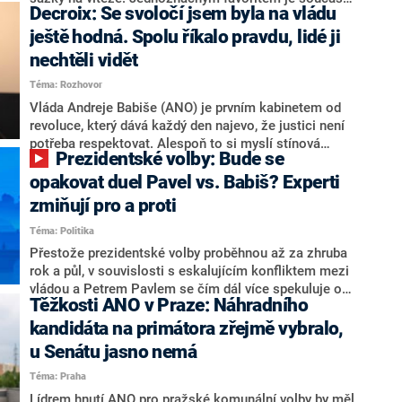
Decroix: Se svoločí jsem byla na vládu
hlava státu Petr Pavel. Daleko za ním pak bookmakeři
zmiňují dva výrazné politiky ANO, tedy premiéra
ještě hodná. Spolu říkalo pravdu, lidé ji
Andreje Babiše a ministra průmyslu Karla Havlíčka.
nechtěli vidět
Oblíbeným tipem samotných sázkařů je poslanec za
Téma: Rozhovor
Motoristy Filip Turek. Politolog Jan Kubáček nicméně
o případné kandidatuře kohokoliv ze zmíněné trojice
Vláda Andreje Babiše (ANO) je prvním kabinetem od
značně pochybuje. Podle něj současná koalice dosud
revoluce, který dává každý den najevo, že justici není
nemá osobu, která by Pavlovi mohla konkurovat.
potřeba respektovat. Alespoň to si myslí stínová
Prezidentské volby: Bude se
ministryně spravedlnosti ODS Eva Decroix. V
rozhovoru pro CNN Prima NEWS si nebrala servítky
opakovat duel Pavel vs. Babiš? Experti
ohledně politického výkonu svého nástupce Jeronýma
zmiňují pro a proti
Tejce (za ANO) či vládní zmocněnkyně pro lidská
Téma: Politika
práva Taťány Malé (ANO). Označením „svoloč“ na
adresu vlády prý byla ještě hodná. Decroix se také
Přestože prezidentské volby proběhnou až za zhruba
vrátila k volební porážce koalice Spolu či promluvila o
rok a půl, v souvislosti s eskalujícím konfliktem mezi
hnutí Naše Česko Martina Kuby.
vládou a Petrem Pavlem se čím dál více spekuluje o
Těžkosti ANO v Praze: Náhradního
tom, koho by do bitvy o Hrad mohla vyslat současná
koalice. Někteří političtí komentátoři znovu vytahují
kandidáta na primátora zřejmě vybralo,
jméno premiéra Andreje Babiše (ANO). Jak moc je
u Senátu jasno nemá
pravděpodobné, že se v prezidentských volbách 2028
Téma: Praha
bude znovu opakovat souboj z roku 2023?
Lídrem hnutí ANO pro pražské komunální volby by měl