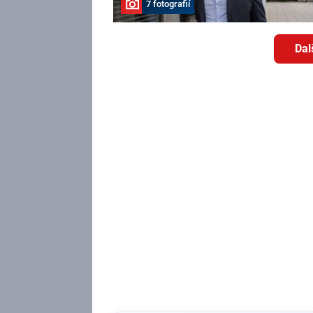
7 fotografií
Dal