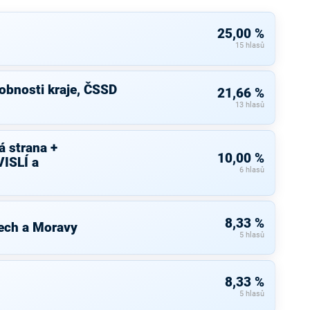
25,00 %
15 hlasů
bnosti kraje, ČSSD
21,66 %
13 hlasů
 strana +
10,00 %
ISLÍ a
6 hlasů
8,33 %
ech a Moravy
5 hlasů
8,33 %
5 hlasů