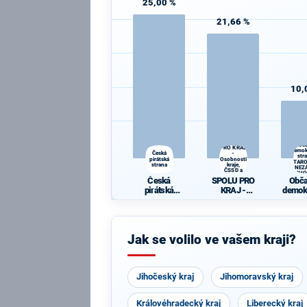
25,00 %
21,66 %
10,
SPOLU
Obč
PRO KRAJ
demok
Česká
-
str
pirátská
Osobnosti
STAR
strana
kraje,
A NEZÁ
ČSSD a
VÝCHO
Zelení
Česká
SPOLU PRO
Obč
pirátská
KRAJ -
demok
strana
Osobnosti
str
kraje, ČSSD a
STAR
Zelení
A NEZ
Jak se volilo ve vašem kraji?
VÝCH
Jihočeský kraj
Jihomoravský kraj
Královéhradecký kraj
Liberecký kraj