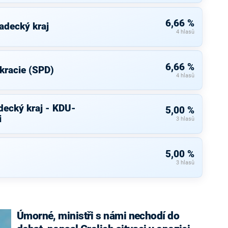
6,66 %
adecký kraj
4 hlasů
6,66 %
kracie (SPD)
4 hlasů
decký kraj - KDU-
5,00 %
i
3 hlasů
5,00 %
3 hlasů
Úmorné, ministři s námi nechodí do