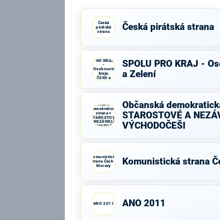
Česká
Česká pirátská strana
pirátská
strana
SPOLU
PRO KRAJ
SPOLU PRO KRAJ - Oso
-
Osobnosti
a Zelení
kraje,
ČSSD a
Zelení
Občanská demokratická
Občanská
demokratická
STAROSTOVÉ A NEZÁV
strana +
STAROSTOVÉ
A NEZÁVISLÍ a
VÝCHODOČEŠI
VÝCHODOČEŠI
Komunistická
Komunistická strana Č
strana Čech a
Moravy
ANO 2011
ANO 2011