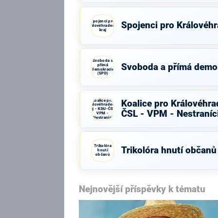
Spojenci pro
Spojenci pro Královéhr
Královéhradecký
kraj
Svoboda a
Svoboda a přímá demo
přímá
demokracie
(SPD)
Koalice pro
Koalice pro Královéhra
Královéhradecký
kraj - KDU-ČSL -
ČSL - VPM - Nestraníc
VPM -
Nestraníci
Trikolóra
Trikolóra hnutí občanů
hnutí
občanů
Nejnovější příspěvky k tématu