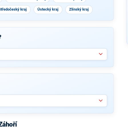
Středočeský kraj
Ústecký kraj
Zlínský kraj
?
Záhoří