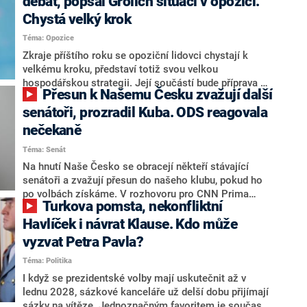
debat, popsal Grolich situaci v opozici.
Chystá velký krok
Téma: Opozice
Zkraje příštího roku se opoziční lidovci chystají k
velkému kroku, představí totiž svou velkou
hospodářskou strategii. Její součástí bude příprava na
Přesun k Našemu Česku zvažují další
stárnutí populace, řekl ve středu na setkání s novináři
nový předseda lidovců Jan Grolich. Ten zároveň v
senátoři, prozradil Kuba. ODS reagovala
senátních volbách kandiduje ve Vyškově. Popsal i
nečekaně
aktivitu opozice, o níž vládní strany nebo političtí
Téma: Senát
komentátoři mluví jako o slabé a v defenzivě. „Je to
úmorná práce upozorňovat na chyby vlády. Ministři s
Na hnutí Naše Česko se obracejí někteří stávající
námi navíc nechodí do debat. Chceme ale ukazovat
senátoři a zvažují přesun do našeho klubu, pokud ho
svoje témata,“ odpověděl Grolich na dotaz CNN Prima
po volbách získáme. V rozhovoru pro CNN Prima
Turkova pomsta, nekonfliktní
NEWS.
NEWS to řekl zakladatel hnutí a jihočeský hejtman
Martin Kuba. Konkrétní nebyl, ale získat by takto mohl
Havlíček i návrat Klause. Kdo může
například senátora Zdeňka Hrabu, který je dnes
vyzvat Petra Pavla?
součástí klubu ODS a TOP 09. Hraba to na dotaz
Téma: Politika
redakce nevyloučil. Předseda klubu senátorů ODS
Zdeněk Nytra redakci řekl, že počítá s odchodem
I když se prezidentské volby mají uskutečnit až v
některých senátorů z klubu a že Naše Česko není
lednu 2028, sázkové kanceláře už delší dobu přijímají
nepřítel, ale soupeř.
sázky na vítěze. Jednoznačným favoritem je současná