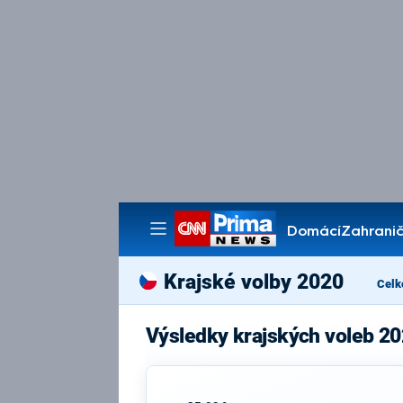
Domácí
Zahranič
Pořady
Krajské volby 2020
Celk
Výsledky krajských voleb 20