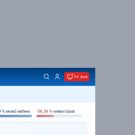
TV živě
0
%
38,36
%
okrsků sečteno
volební účast