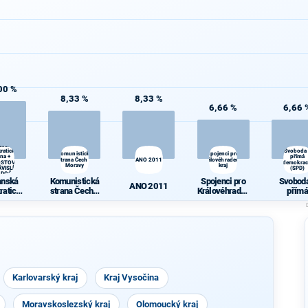
00 %
8,33 %
8,33 %
6,66 %
6,66 
anská
ratická
Svoboda
Komunistická
Spojenci pro
ana +
přímá
strana Čech a
ANO 2011
Královéhradecký
OSTOVÉ
demokrac
Moravy
kraj
VISLÍ a
(SPD)
DOČEŠI
anská
Komunistická
Spojenci pro
Svoboda
ANO 2011
ratická
strana Čech a
Královéhradec
přímá
ana +
Moravy
ký kraj
demokra
OSTOVÉ
(SPD)
ÁVISLÍ
a
ODOČE
ŠI
Karlovarský kraj
Kraj Vysočina
Moravskoslezský kraj
Olomoucký kraj