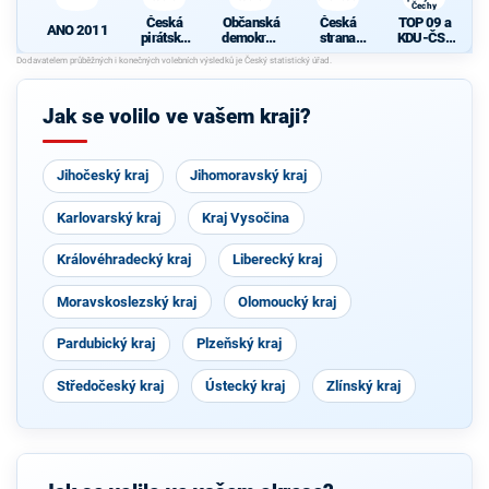
Čechy
Česká
Občanská
Česká
TOP 09 a
ANO 2011
pirátská
demokrati
strana
KDU-ČSL
strana
cká strana
sociálně
- Společně
demokrati
pro jižní
cká
Čechy
Jak se volilo ve vašem kraji?
Jihočeský kraj
Jihomoravský kraj
Karlovarský kraj
Kraj Vysočina
Královéhradecký kraj
Liberecký kraj
Moravskoslezský kraj
Olomoucký kraj
Pardubický kraj
Plzeňský kraj
Středočeský kraj
Ústecký kraj
Zlínský kraj