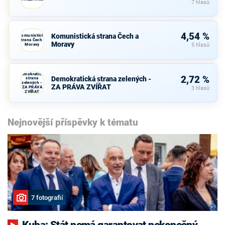
7 hlasů
4,54 %
Komunistická strana Čech a
Komunistická
strana Čech a
Moravy
Moravy
5 hlasů
Demokratická
2,72 %
Demokratická strana zelených -
strana
zelených -
ZA PRÁVA ZVÍŘAT
ZA PRÁVA
3 hlasů
ZVÍŘAT
Nejnovější příspěvky k tématu
7 fotografií
Kuba: Stát nemá garantovat nekonečný