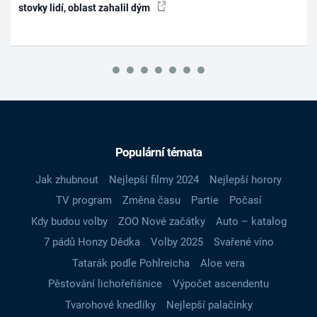
stovky lidí, oblast zahalil dým
Populární témata
Jak zhubnout
Nejlepší filmy 2024
Nejlepší horory
TV program
Změna času
Partie
Počasí
Kdy budou volby
ZOO Nové začátky
Auto – katalog
7 pádů Honzy Dědka
Volby 2025
Svařené víno
Tatarák podle Pohlreicha
Aloe vera
Pěstování lichořeřišnice
Výpočet ascendentu
Tvarohové knedlíky
Nejlepší palačinky