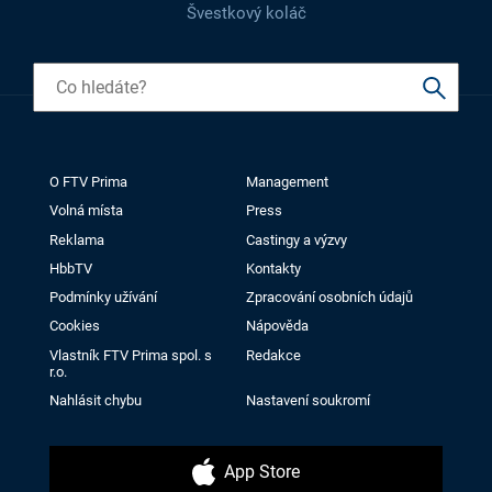
Švestkový koláč
O FTV Prima
Management
Volná místa
Press
Reklama
Castingy a výzvy
HbbTV
Kontakty
Podmínky užívání
Zpracování osobních údajů
Cookies
Nápověda
Vlastník FTV Prima spol. s
Redakce
r.o.
Nahlásit chybu
Nastavení soukromí
App Store