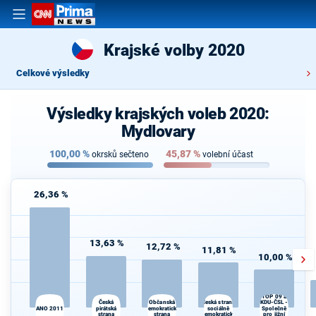
Krajské volby 2020
Celkové výsledky
Výsledky krajských voleb 2020:
Mydlovary
100,00
%
45,87
%
okrsků sečteno
volební účast
26,36 %
13,63 %
12,72 %
11,81 %
10,00 %
TOP 09 a
Česká
Česká strana
Občanská
KDU-ČSL -
ANO 2011
pirátská
demokratická
sociálně
Společně
strana
strana
demokratická
pro jižní