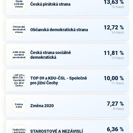
13,63 %
Česká
Česká pirátská strana
pirátská
strana
15 hlasů
12,72 %
Občanská
Občanská demokratická strana
demokratická
strana
14 hlasů
11,81 %
Česká strana sociálně
Česká strana
sociálně
demokratická
demokratická
13 hlasů
TOP 09 a
10,00 %
TOP 09 a KDU-ČSL - Společně
KDU-ČSL -
Společně
pro jižní Čechy
pro jižní
11 hlasů
Čechy
7,27 %
Změna
Změna 2020
2020
8 hlasů
6,36 %
STAROSTOVÉ
STAROSTOVÉ A NEZÁVISLÍ
A NEZÁVISLÍ