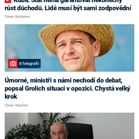
růst důchodů. Lidé musí být sami zodpovědní
Téma: Rozhovor
8 fotografií
Úmorné, ministři s námi nechodí do debat,
popsal Grolich situaci v opozici. Chystá velký
krok
Téma: Opozice