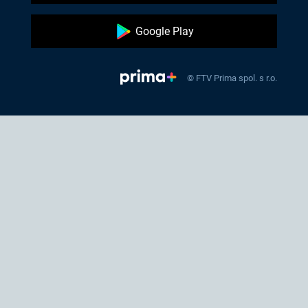
Google Play
© FTV Prima spol. s r.o.