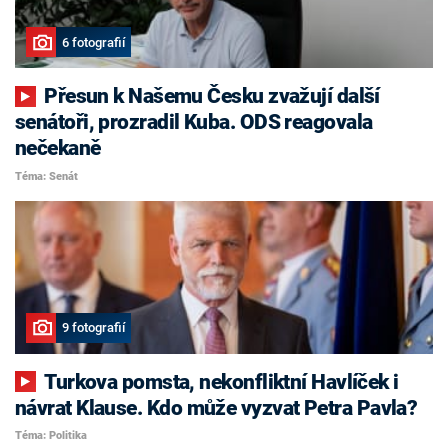
6 fotografií
Přesun k Našemu Česku zvažují další
senátoři, prozradil Kuba. ODS reagovala
nečekaně
Téma: Senát
9 fotografií
Turkova pomsta, nekonfliktní Havlíček i
návrat Klause. Kdo může vyzvat Petra Pavla?
Téma: Politika