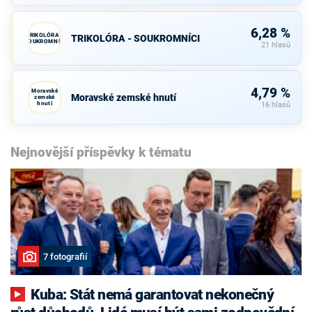
6,28 %
TRIKOLÓRA -
TRIKOLÓRA - SOUKROMNÍCI
SOUKROMNÍCI
21 hlasů
4,79 %
Moravské
Moravské zemské hnutí
zemské
hnutí
16 hlasů
Nejnovější příspěvky k tématu
7 fotografií
Kuba: Stát nemá garantovat nekonečný