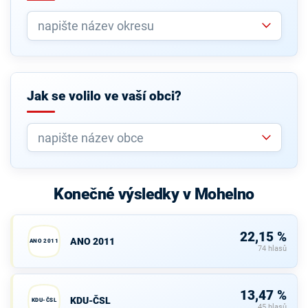
Jak se volilo ve vaší obci?
Konečné výsledky v Mohelno
22,15 %
ANO 2011
ANO 2011
74 hlasů
13,47 %
KDU-ČSL
KDU-ČSL
45 hlasů