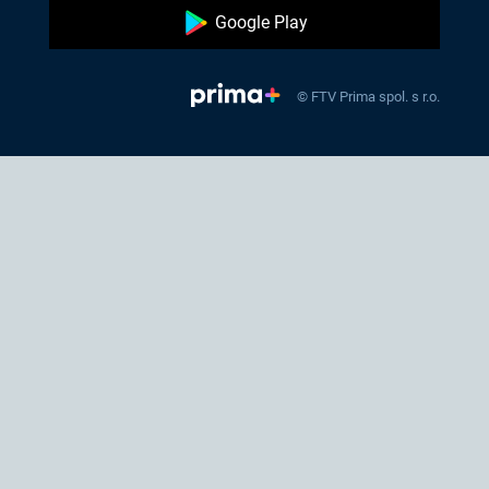
Google Play
© FTV Prima spol. s r.o.