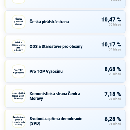
10,47 %
Česká
Česká pirátská strana
pirátská
strana
35 hlasů
ODS a
10,17 %
Starostové
ODS a Starostové pro občany
pro
34 hlasů
občany
8,68 %
Pro TOP
Pro TOP Vysočinu
Vysočinu
29 hlasů
7,18 %
Komunistická strana Čech a
Komunistická
strana Čech a
Moravy
Moravy
24 hlasů
Svoboda a
6,28 %
Svoboda a přímá demokracie
přímá
demokracie
(SPD)
21 hlasů
(SPD)