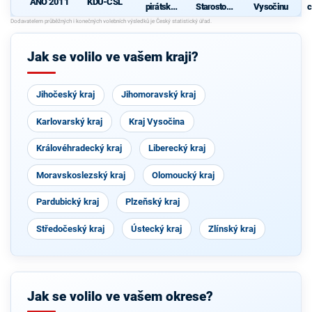
ANO 2011
KDU-ČSL
pirátská
Starostové
Vysočinu
c
strana
pro občany
Jak se volilo ve vašem kraji?
Jihočeský kraj
Jihomoravský kraj
Karlovarský kraj
Kraj Vysočina
Královéhradecký kraj
Liberecký kraj
Moravskoslezský kraj
Olomoucký kraj
Pardubický kraj
Plzeňský kraj
Středočeský kraj
Ústecký kraj
Zlínský kraj
Jak se volilo ve vašem okrese?