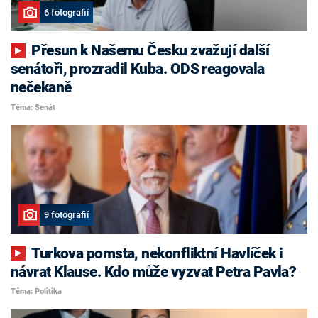
6 fotografií
Přesun k Našemu Česku zvažují další
senátoři, prozradil Kuba. ODS reagovala
nečekaně
Téma: Senát
9 fotografií
Turkova pomsta, nekonfliktní Havlíček i
návrat Klause. Kdo může vyzvat Petra Pavla?
Téma: Politika