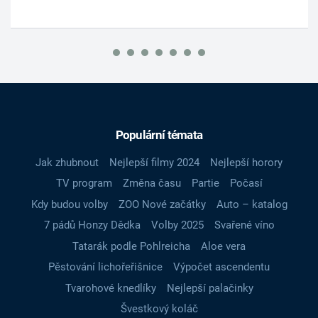
Populární témata
Jak zhubnout
Nejlepší filmy 2024
Nejlepší horory
TV program
Změna času
Partie
Počasí
Kdy budou volby
ZOO Nové začátky
Auto – katalog
7 pádů Honzy Dědka
Volby 2025
Svařené víno
Tatarák podle Pohlreicha
Aloe vera
Pěstování lichořeřišnice
Výpočet ascendentu
Tvarohové knedlíky
Nejlepší palačinky
Švestkový koláč