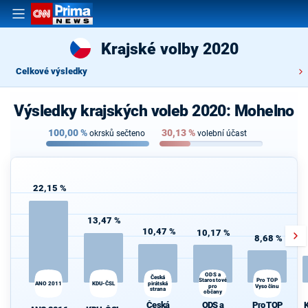
Krajské volby 2020
Celkové výsledky
Výsledky krajských voleb 2020: Mohelno
100,00
%
30,13
%
okrsků sečteno
volební účast
22,15 %
13,47 %
10,47 %
10,17 %
8,68 %
ODS a
K
Česká
Pro TOP
Starostové
ANO 2011
KDU-ČSL
pirátská
s
pro
Vysočinu
strana
občany
Česká
ODS a
Pro TOP
K