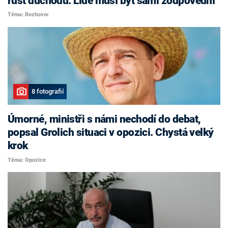
růst důchodů. Lidé musí být sami zodpovědní
Téma: Rozhovor
8 fotografií
Úmorné, ministři s námi nechodí do debat,
popsal Grolich situaci v opozici. Chystá velký
krok
Téma: Opozice