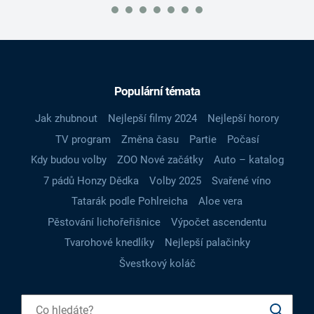
Populární témata
Jak zhubnout
Nejlepší filmy 2024
Nejlepší horory
TV program
Změna času
Partie
Počasí
Kdy budou volby
ZOO Nové začátky
Auto – katalog
7 pádů Honzy Dědka
Volby 2025
Svařené víno
Tatarák podle Pohlreicha
Aloe vera
Pěstování lichořeřišnice
Výpočet ascendentu
Tvarohové knedlíky
Nejlepší palačinky
Švestkový koláč