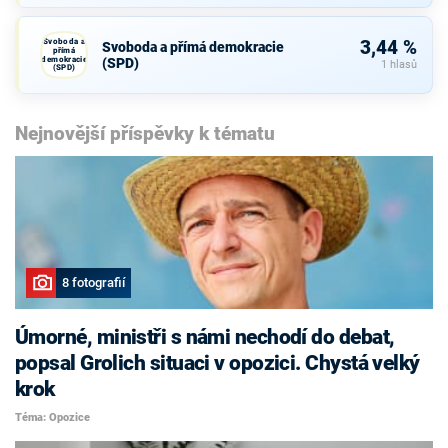
Svoboda a
3,44 %
Svoboda a přímá demokracie
přímá
demokracie
(SPD)
1 hlasů
(SPD)
Nejnovější příspěvky k tématu
8 fotografií
Úmorné, ministři s námi nechodí do debat,
popsal Grolich situaci v opozici. Chystá velký
krok
Téma: Opozice