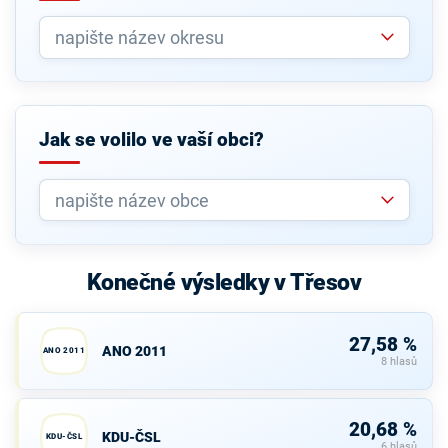
Jak se volilo ve vaší obci?
Konečné výsledky v Třesov
27,58 %
ANO 2011
ANO 2011
8 hlasů
20,68 %
KDU-ČSL
KDU-ČSL
6 hlasů