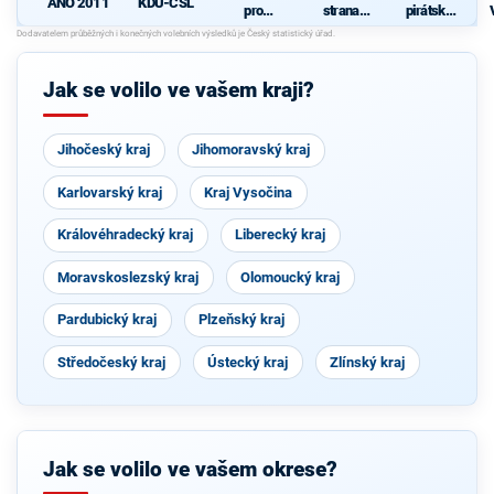
KDU-ČSL
ANO 2011
pro
strana
pirátská
Vysočinu
sociálně
strana
demokrati
cká
Jak se volilo ve vašem kraji?
Jihočeský kraj
Jihomoravský kraj
Karlovarský kraj
Kraj Vysočina
Královéhradecký kraj
Liberecký kraj
Moravskoslezský kraj
Olomoucký kraj
Pardubický kraj
Plzeňský kraj
Středočeský kraj
Ústecký kraj
Zlínský kraj
Jak se volilo ve vašem okrese?