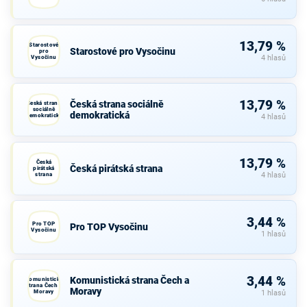
13,79 %
Starostové
Starostové pro Vysočinu
pro
Vysočinu
4 hlasů
13,79 %
Česká strana sociálně
Česká strana
sociálně
demokratická
demokratická
4 hlasů
13,79 %
Česká
Česká pirátská strana
pirátská
strana
4 hlasů
3,44 %
Pro TOP
Pro TOP Vysočinu
Vysočinu
1 hlasů
3,44 %
Komunistická strana Čech a
Komunistická
strana Čech a
Moravy
Moravy
1 hlasů