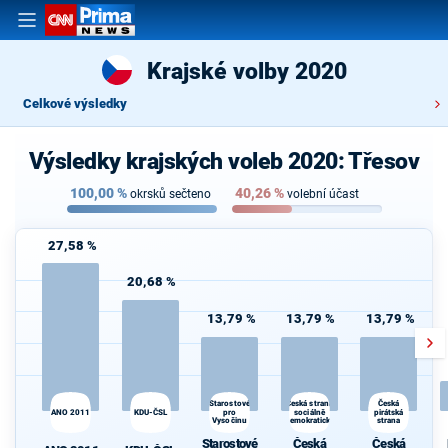
Krajské volby 2020
Celkové výsledky
Výsledky krajských voleb 2020: Třesov
100,00
%
40,26
%
okrsků sečteno
volební účast
27,58 %
20,68 %
13,79 %
13,79 %
13,79 %
Česká strana
Starostové
Česká
KDU-ČSL
pro
sociálně
pirátská
ANO 2011
Vysočinu
demokratická
strana
Starostové
Česká
Česká